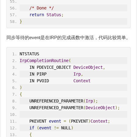
/* Done */
return
Status
;
}
同步等待的event是在IRP的完成函数中激活，代码比较简单。
NTSTATUS
IrpCompletionRoutine
(
    IN PDEVICE_OBJECT 
DeviceObject
,
    IN PIRP           
Irp
,
    IN PVOID          
Context
)
{
    UNREFERENCED_PARAMETER
(
Irp
);
    UNREFERENCED_PARAMETER
(
DeviceObject
);
    PKEVENT 
event
=
(
PKEVENT
)
Context
;
if
(
event
!=
 NULL
)
{