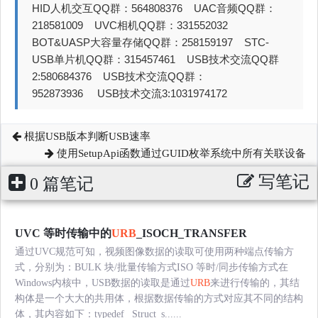
HID人机交互QQ群：564808376 UAC音频QQ群：
218581009 UVC相机QQ群：331552032
BOT&UASP大容量存储QQ群：258159197 STC-
USB单片机QQ群：315457461 USB技术交流QQ群
2:580684376 USB技术交流QQ群：
952873936 USB技术交流3:1031974172
根据USB版本判断USB速率
使用SetupApi函数通过GUID枚举系统中所有关联设备
写笔记
0 篇笔记
UVC 等时传输中的
URB
_ISOCH_TRANSFER
通过UVC规范可知，视频图像数据的读取可使用两种端点传输方
式，分别为：BULK 块/批量传输方式ISO 等时/同步传输方式在
Windows内核中，USB数据的读取是通过
URB
来进行传输的，其结
构体是一个大大的共用体，根据数据传输的方式对应其不同的结构
体，其内容如下：typedef _Struct_s......