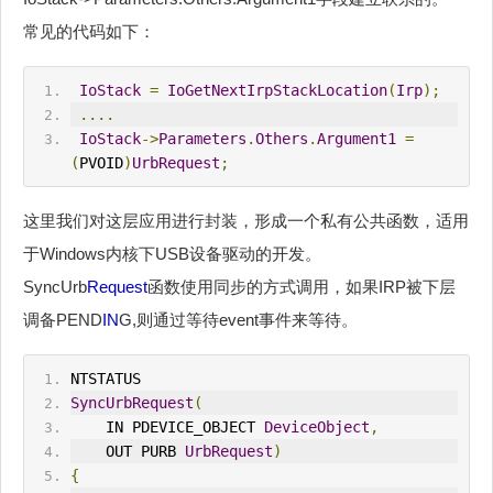
常见的代码如下：
IoStack
=
IoGetNextIrpStackLocation
(
Irp
);
....
IoStack
->
Parameters
.
Others
.
Argument1
=
(
PVOID
)
Urb
Request
;
这里我们对这层应用进行封装，形成一个私有公共函数，适用
于Windows内核下USB设备驱动的开发。
SyncUrb
Request
函数使用同步的方式调用，如果IRP被下层
调备PEND
IN
G,则通过等待event事件来等待。
NTSTATUS
SyncUrb
Request
(
IN
 PDEVICE_OBJECT 
DeviceObject
,
OUT
 PURB 
UrbRequest
)
{