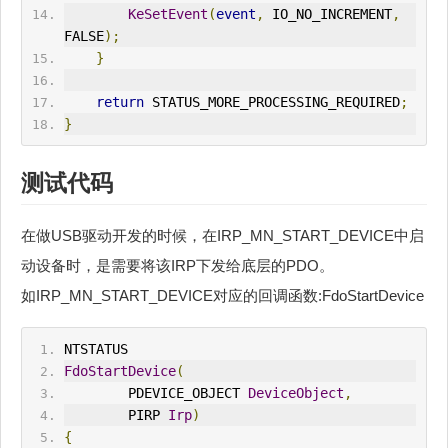
KeSetEvent
(
event
,
 IO_NO_INCREMENT
,
FALSE
);
}
return
 STATUS_MORE_PROCESSING_REQUIRED
;
}
测试代码
在做USB驱动开发的时候，在IRP_MN_START_DEVICE中启
动设备时，是需要将该IRP下发给底层的PDO。
如IRP_MN_START_DEVICE对应的回调函数:FdoStartDevice
NTSTATUS
FdoStartDevice
(
        PDEVICE_OBJECT 
DeviceObject
,
        PIRP 
Irp
)
{