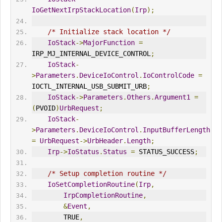
IoGetNextIrpStackLocation
(
Irp
);
/* Initialize stack location */
IoStack
->
MajorFunction
=
IRP_MJ_INTERNAL_DEVICE_CONTROL
;
IoStack
-
>
Parameters
.
DeviceIoControl
.
IoControlCode
=
IOCTL_INTERNAL_USB_SUBMIT_URB
;
IoStack
->
Parameters
.
Others
.
Argument1
=
(
PVOID
)
UrbRequest
;
IoStack
-
>
Parameters
.
DeviceIoControl
.
InputBufferLength
=
UrbRequest
->
UrbHeader
.
Length
;
Irp
->
IoStatus
.
Status
=
 STATUS_SUCCESS
;
/* Setup completion routine */
IoSetCompletionRoutine
(
Irp
,
IrpCompletionRoutine
,
&
Event
,
        TRUE
,