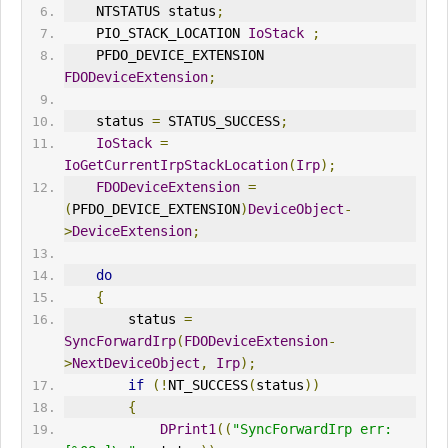
    NTSTATUS status
;
    PIO_ST
ACK
_LOCATION 
IoStack
;
    PFDO_DEVICE_EXTENSION 
FDODeviceExtension
;
    status 
=
 STATUS_SUCCESS
;
IoStack
=
IoGetCurrentIrpStackLocation
(
Irp
);
FDODeviceExtension
=
(
PFDO_DEVICE_EXTENSION
)
DeviceObject
-
>
DeviceExtension
;
do
{
        status 
=
SyncForwardIrp
(
FDODeviceExtension
-
>
NextDeviceObject
,
Irp
);
if
(!
NT_SUCCESS
(
status
))
{
DPrint1
((
"SyncForwardIrp err: