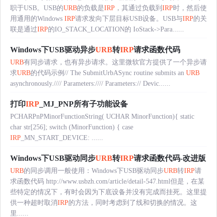
职于USB。USB的
URB
的负载是
IRP
，其通过负载到
IRP
时，然后使
用通用的Windows
IRP
请求发向下层目标USB设备。USB与
IRP
的关
联是通过
IRP
的IO_STACK_LOCATION的 IoStack->Para......
Windows下USB驱动异步
URB
转
IRP
请求函数代码
URB
有同步请求，也有异步请求。这里微软官方提供了一个异步请
求
URB
的代码示例// The SubmitUrbASync routine submits an
URB
asynchronously.//// Parameters://// Parameters:// Devic......
打印
IRP
_MJ_PNP所有子功能设备
PCHARPnPMinorFunctionString( UCHAR MinorFunction){ static
char str[256]; switch (MinorFunction) { case
IRP
_MN_START_DEVICE: ......
Windows下USB驱动同步
URB
转
IRP
请求函数代码-改进版
URB
的同步调用一般使用：Windows下USB驱动同步
URB
转
IRP
请
求函数代码 http://www.usbzh.com/article/detail-547.html但是，在某
些特定的情况下，有时会因为下底设备并没有完成而挂死。这里提
供一种超时取消
IRP
的方法，同时考虑到了线和切换的情况。这
里......