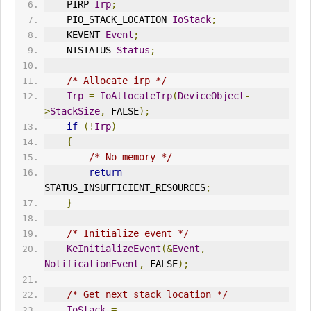
    PIRP 
Irp
;
    PIO_ST
ACK
_LOCATION 
IoStack
;
    KEVENT 
Event
;
    NTSTATUS 
Status
;
/* Allocate irp */
Irp
=
IoAllocateIrp
(
DeviceObject
-
>
StackSize
,
 FALSE
);
if
(!
Irp
)
{
/* No memory */
return
STATUS_
IN
SUFFICIENT_RESOURCES
;
}
/* Initialize event */
KeInitializeEvent
(&
Event
,
NotificationEvent
,
 FALSE
);
/* Get next stack location */
IoStack
=