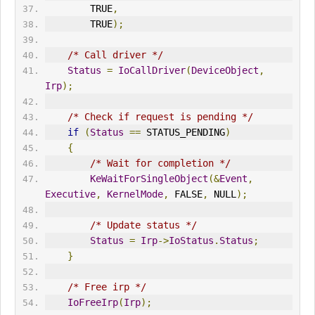
        TRUE
,
        TRUE
);
/* Call driver */
Status
=
IoCallDriver
(
DeviceObject
,
Irp
);
/* Check if request is pending */
if
(
Status
==
 STATUS_PENDING
)
{
/* Wait for completion */
KeWaitForSingleObject
(&
Event
,
Executive
,
KernelMode
,
 FALSE
,
 NULL
);
/* Update status */
Status
=
Irp
->
IoStatus
.
Status
;
}
/* Free irp */
IoFreeIrp
(
Irp
);