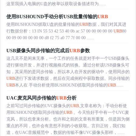
这里我插入电脑的U盘的枚举以获取设备描述符为......
使用BUSHOUND手动分析USB批量传输的
URB
使用BUSHOUND抓取U盘的批量传输的
URB
数据，我们对其其进
行数据分析：13 IN 55 53 42 53 40 0b ac 57 00 00 00 00 00
URB
80
00 09 00 00 00 00 00 d8 f2 75 a0 77 7f 00 00 ......
USB摄像头同步传输的完成后
URB
参数
这几天不是闲来无事，一个工作的任务就是对手中一个USB摄像头
进行驱动开发，并进行视频格式的转换。通过分析该USB摄像头可
知，其采用的是同步传输，所以本人在开发的驱动中，使用同步的
URB
进行下发请求数据，然后在完成例程中获取数据。同步传输的
URB
本人在 手动分析使用BUSHOUND抓取同步传输的
URB
......
UAC麦克风同步传输的
URB
分析
之前写过同步传输的UVC摄像头的
URB
,文章名称为：手动分析使
用BUSHOUND抓取同步传输的
URB
。今天恰好手中有一个UVC麦
克风，所以也拿来分析。也许和之前的文章有所重复，但是因为侧
重点的不同，也许会有意想不到的小收获取。言归正转，我们知
道，在UAC音频规范中，数据的传输不像UVC摄像头那样，......