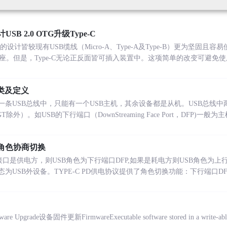
SB 2.0 OTG升级Type-C
头的设计皆较现有USB缆线（Micro-A、Type-A及Type-B）更为坚固且
A插座。但是，Type-C无论正反面皆可插入装置中。这项简单的改变可避免使
分类及定义
一条USB总线中，只能有一个USB主机，其余设备都是从机。USB总线中
）。如USB的下行端口（DownStreaming Face Port，DFP)一般
能角色协商切换
接口是供电方，则USB角色为下行端口DFP,如果是耗电方则USB角色为上
为USB外设备。TYPE-C PD供电协议提供了角色切换功能：下行端口D
ware Upgrade设备固件更新FirmwareExecutable software stored in a write-able