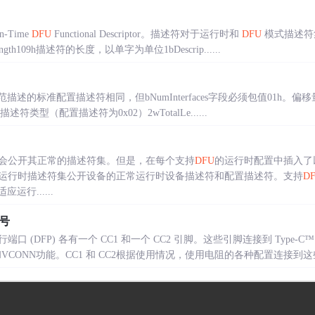
-Time
DFU
Functional Descriptor。描述符对于运行时和
DFU
模式描述符
h109h描述符的长度，以单字为单位1bDescrip......
述的标准配置描述符相同，但bNumInterfaces字段必须包值01h。偏移量
e1描述符类型（配置描述符为0x02）2wTotalLe......
会公开其正常的描述符集。但是，在每个支持
DFU
的运行时配置中插入了
运行时描述符集公开设备的正常运行时设备描述符和配置描述符。支持
D
适应运行......
信号
行端口 (DFP) 各有一个 CC1 和一个 CC2 引脚。这些引脚连接到 Type-C™ 
VCONN功能。CC1 和 CC2根据使用情况，使用电阻的各种配置连接到这些信