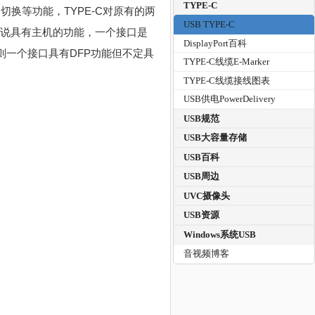
TYPE-C
的切换等功能，TYPE-C对原有的两
USB TYPE-C
者说具有主机的功能，一个接口是
DisplayPort百科
则一个接口具有DFP功能但不定具
TYPE-C线缆E-Marker
TYPE-C线缆接线图表
USB供电PowerDelivery
USB规范
USB大容量存储
USB百科
USB周边
UVC摄像头
USB资源
Windows系统USB
音视频博客