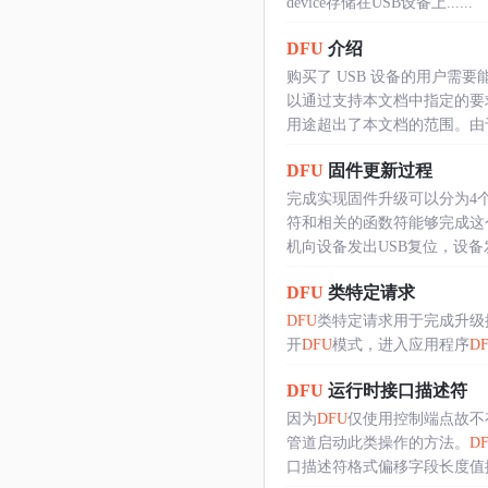
device存储在USB设备上......
DFU
介绍
购买了 USB 设备的用户需
以通过支持本文档中指定的要
用途超出了本文档的范围。由于设备
DFU
固件更新过程
完成实现固件升级可以分为4
符和相关的函数符能够完成这
机向设备发出USB复位，设备发出
DFU
类特定请求
DFU
类特定请求用于完成升级
开
DFU
模式，进入应用程序
D
DFU
运行时接口描述符
因为
DFU
仅使用控制端点故不
管道启动此类操作的方法。
D
口描述符格式偏移字段长度值描..