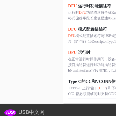
DFU
运行时功能描述符
运行时
DFU
功能描述符全称Run
格式偏移字段长度值描述0bLengt
DFU
模式配置描述符
DFU
模式配置描述符与USB规范描
度（9字节）1bDescriptorTyp
DFU
运行时
在正常运行时操作期间，设备
接口描述符运行时功能描述符
bNumInterfaces字段增加1，以
Type-C的CC和VCONN
TYPE-C 上行端口 (
UFP
) 和下
CC2 都必须能够同时支持CC和
USB中文网