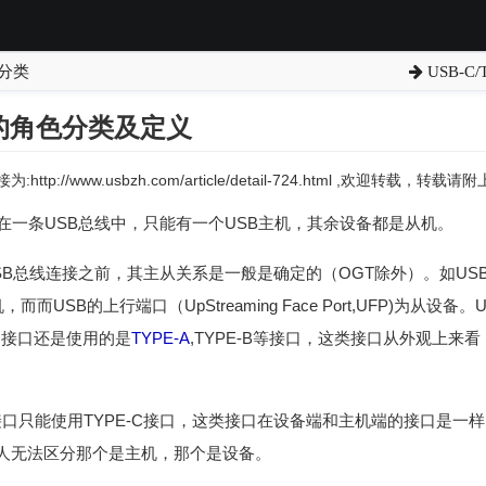
及分类
USB-
-C的角色分类及定义
:http://www.usbzh.com/article/detail-724.html ,欢迎转载，转
在一条USB总线中，只能有一个USB主机，其余设备都是从机。
B总线连接之前，其主从关系是一般是确定的（OGT除外）。如USB的下行
主机，而而USB的上行端口（UpStreaming Face Port,UFP)为从设
备的接口还是使用的是
TYPE-A
,TYPE-B等接口，这类接口从外观上
的接口只能使用TYPE-C接口，这类接口在设备端和主机端的接口是一样
人无法区分那个是主机，那个是设备。