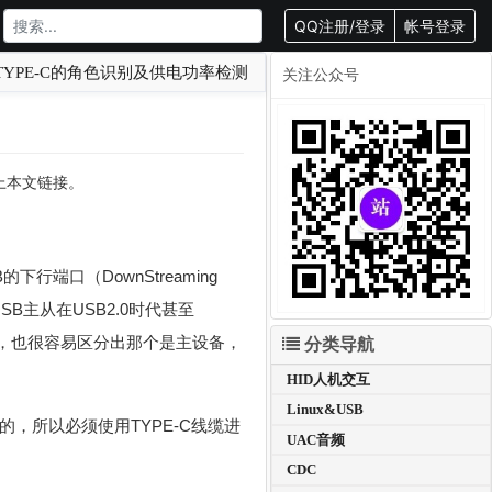
QQ注册/登录
帐号登录
C/TYPE-C的角色识别及供电功率检测
关注公众号
载请附上本文链接。
端口（DownStreaming
备。USB主从在USB2.0时代甚至
来看，也很容易区分出那个是主设备，
分类导航
HID人机交互
Linux&USB
的，所以必须使用TYPE-C线缆进
UAC音频
CDC