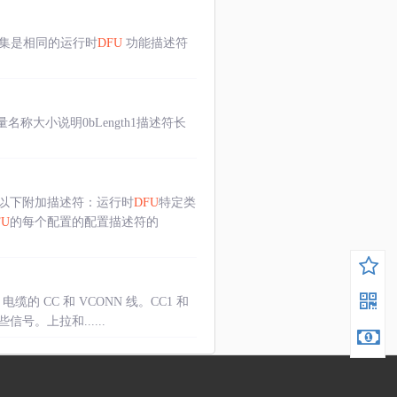
集是相同的运行时
DFU
功能描述符
名称大小说明0bLength1描述符长
以下附加描述符：运行时
DFU
特定类
FU
的每个配置的配置描述符的
电缆的 CC 和 VCONN 线。CC1 和
号。上拉和......