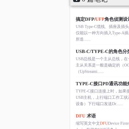
搞定DFP/
UFP
角色侦测设计U
USB Type-C缆线、插座及插
仅能以一种方向插入Type-
所造......
USB-C/TYPE-C的角色
USB总线是一个主从总线，在
主从关系是一般是确定的（OGT除外
（UpStreami......
TYPE-C接口PD通讯功
TYPE-C接口连接上时，如果
USB主机，上行端口工作工状态
设备）下行端口发送Dr......
DFU
术语
缩写英文中文
DFU
Device Firm