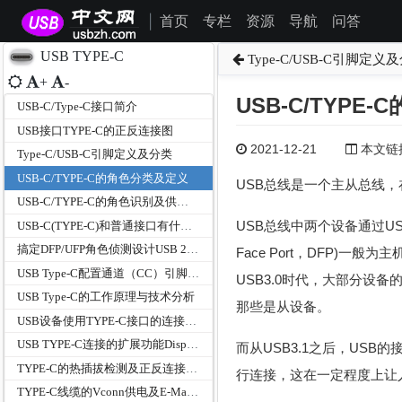
首页
专栏
资源
导航
问答
|
USB TYPE-C
Type-C/USB-C引脚定义
+
-
USB-C/TYPE
USB-C/Type-C接口简介
USB接口TYPE-C的正反连接图
2021-12-21
本文链接为
Type-C/USB-C引脚定义及分类
USB-C/TYPE-C的角色分类及定义
USB总线是一个主从总线，
USB-C/TYPE-C的角色识别及供电功率检测
USB总线中两个设备通过US
USB-C(TYPE-C)和普通接口有什么区别
搞定DFP/UFP角色侦测设计USB 2.0 OTG升级Type-C
Face Port，DFP)一般为
USB Type-C配置通道（CC）引脚功能
USB3.0时代，大部分设
USB Type-C的工作原理与技术分析
那些是从设备。
USB设备使用TYPE-C接口的连接方式
USB TYPE-C连接的扩展功能DisplayPort模式和与扩展坞
而从USB3.1之后，USB
TYPE-C的热插拔检测及正反连接检测机制
行连接，这在一定程度上让
TYPE-C线缆的Vconn供电及E-Marker