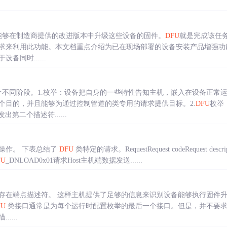
要能够在制造商提供的改进版本中升级这些设备的固件。
DFU
就是完成该任务
求来利用此功能。本文档重点介绍为已在现场部署的设备安装产品增强功
同时......
个不同阶段。1.枚举：设备把自身的一些特性告知主机，嵌入在设备正常
个目的，并且能够为通过控制管道的类专用的请求提供目标。2.
DFU
枚举
第二个描述符......
操作。 下表总结了
DFU
类特定的请求。RequestRequest codeRequest descrip
FU
_DNLOAD0x01请求Host主机端数据发送......
存在端点描述符。 这样主机提供了足够的信息来识别设备能够执行固件升
FU
类接口通常是为每个运行时配置枚举的最后一个接口。但是，并不要求
....