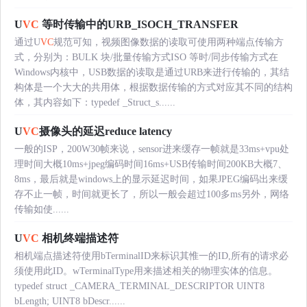
U
VC
等时传输中的URB_ISOCH_TRANSFER
通过U
VC
规范可知，视频图像数据的读取可使用两种端点传输方
式，分别为：BULK 块/批量传输方式ISO 等时/同步传输方式在
Windows内核中，USB数据的读取是通过URB来进行传输的，其结
构体是一个大大的共用体，根据数据传输的方式对应其不同的结构
体，其内容如下：typedef _Struct_s......
U
VC
摄像头的延迟reduce latency
一般的ISP，200W30帧来说，sensor进来缓存一帧就是33ms+vpu处
理时间大概10ms+jpeg编码时间16ms+USB传输时间200KB大概7、
8ms，最后就是windows上的显示延迟时间，如果JPEG编码出来缓
存不止一帧，时间就更长了，所以一般会超过100多ms另外，网络
传输如使......
U
VC
相机终端描述符
相机端点描述符使用bTerminalID来标识其惟一的ID,所有的请求必
须使用此ID。wTerminalType用来描述相关的物理实体的信息。
typedef struct _CAMERA_TERMINAL_DESCRIPTOR UINT8
bLength; UINT8 bDescr......