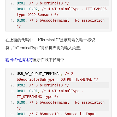
0x01
,
/* 3 bTerminalID */
0x01
,
0x02
,
/* 4 wTerminalType - ITT_CAMERA 
type (CCD Sensor) */
0x00
,
/* 6 
bAssocTerminal
 - No association 
*/
在上面的代码中，“bTerminalID”是该终端的唯一标识
符，“bTerminalType”将相机声明为输入类型。
输出终端描述符
显示在以下代码中
USB_VC_OUPUT_TERMINAL
,
/* 2 
bDescriptorSubType - 
OUT
PUT TERMINAL */
0x02
,
/* 3 bTerminalID */
0x01
,
0x01
,
/* 4 wTerminalType - 
TT_STREAMING type */
0x00
,
/* 6 
bAssocTerminal
 - No association 
*/
0x01
,
/* 7 bSourceID - Source is Input 