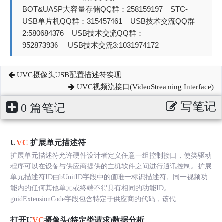
BOT&UASP大容量存储QQ群：258159197 STC-
USB单片机QQ群：315457461 USB技术交流QQ群
2:580684376 USB技术交流QQ群：
952873936 USB技术交流3:1031974172
UVC摄像头USB配置描述符实现
UVC视频流接口(VideoStreaming Interface)
写笔记
0 篇笔记
U
VC
扩展单元描述符
扩展单元描述符允许硬件设计者定义任意一组控制接口，使类驱动
程序可以在设备与供应商提供的主机软件之间进行通讯控制。扩展
单元描述符ID由bUnitID字段中的值唯一标识描述符。同一视频功
能内的任何其他单元或终端不得具有相同的功能ID。
guidExtensionCode字段包含特定于供应商的代码，该代......
打开U
VC
摄像头(特定类请求)数据分析