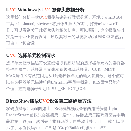
U
VC
Windows下U
VC
摄像头数据分析
这里我们分析一款U
VC
摄像头来进行数据分析。环境：win10 x64
工具：bushound,usbviewer将摄像头插入PC后，打开usbviewer工
具，可以看到关于此摄像头的相关信息。可以看到，这个摄像头其
实是一个USB复合设备，所以其对应的系统驱动为USBCCGP,然后
再由USB复合设......
U
VC
选择单元控制请求
选择单元控制描述符设置或读取视频功能的选择器单元内的选择器
控件的属性。选择器单元表示视频流源选择器。CUR、MIN和
MAX属性的有效范围是从1到选择器单元的输入管脚数。这个值可
以在选择器单元描述符的bNrInPins字段中找到。RES属性只能有一
个值。控制选择子SU_INPUT_SELECT_CON......
DirectShow播放U
VC
设备第二路码流方法
双码流播放Graphi图如上。双码流视频设备有两路捕获输出pin，
RenderStream函数只会连接第一路pin，要播放第二路码流需要手动
获取第二路pin，然后去连接解码器，再手动连接render，就可以显
示了。示例代码// m_pGB 是 IGraphBuilder对象// m_pBF......