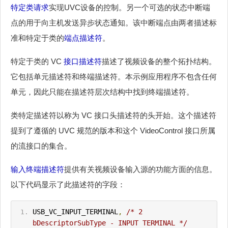
特定类请求
实现UVC设备的控制。另一个可选的状态中断端
点的用于向主机发送异步状态通知。该中断端点由两者描述标
准和特定于类的
端点描述符
。
特定于类的 VC
接口描述符
描述了视频设备的整个拓扑结构。
它包括单元描述符和终端描述符。本示例应用程序不包含任何
单元，因此只能在描述符层次结构中找到终端描述符。
类特定描述符以称为 VC 接口头描述符的头开始。这个描述符
提到了遵循的 UVC 规范的版本和这个 VideoControl 接口所属
的流接口的集合。
输入终端描述符
提供有关视频设备输入源的功能方面的信息。
以下代码显示了此描述符的字段：
USB_VC_
IN
PUT_TERM
IN
AL
,
/* 2 
bDescriptorSubType - 
IN
PUT TERMINAL */