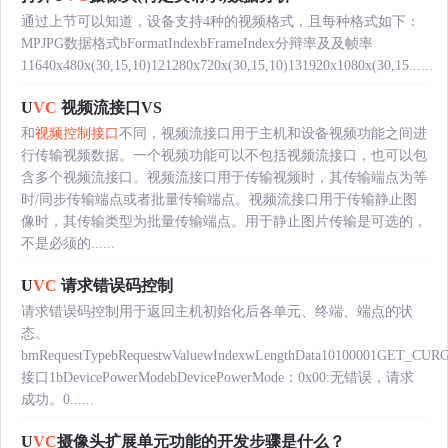
通过上节可以知道，设备支持4种的视频格式，且每种格式如下：
MPJPG数据格式bFormatIndexbFrameIndex分辩率及及帧率
11640x480x(30,15,10)121280x720x(30,15,10)131920x1080x(30,15......
U
VC
视频流接口VS
和
视频控制接口
不同，视频流接口用于主机和设备视频功能之间进
行传输视频数据。一个视频功能可以不包括视频流接口，也可以包
含多个视频流接口。视频流接口用于传输视频时，其传输端点为等
时/同步传输端点或者批量传输端点。视频流接口用于传输静止图
像时，其传输类型为批量传输端点。用于静止图片传输是可选的，
不是必须的......
U
VC
请求错误码控制
请求错误码控制用于返回主机初始化后各单元、终端、端点的状
态。
bmRequestTypebRequestwValuewIndexwLengthData10100001GET_CU
接口1bDevicePowerModebDevicePowerMode：0x00:无错误，请求
成功。0......
U
VC
摄像头扩展单元功能的开发步骤是什么？