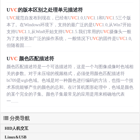
U
VC
的版本区别之处理单元描述符
U
VC
规范自发布到现在，已经有U
VC
1.0,U
VC
1.1和U
VC
1.5三个版
本了。在Windows环境下，支持的最广泛的是U
VC
1.0,从Win7开始
支持U
VC
1.1,从Win8开始支持U
VC
1.5.我们常用的U
VC
摄像头一般
为了支持更加广泛的操作系统，一般情况下U
VC
的固件是U
VC
1.0,
但随着固......
U
VC
颜色匹配描述符
颜色匹配描述符是一个可选描述符，这是一个与图像成像时色域相
关的参数。对于未压缩的视频格式，必须使用颜色匹配描述符
bt709是srgb色域。色域是对一种颜色进行编码的方法，也指一个技
术系统能够产生的颜色的总和。在计算机图形处理中，色域是颜色
的某个完全的子集。颜色子集最常见的应用是用来精确地代表
一......
分类导航
HID人机交互
Linux&USB