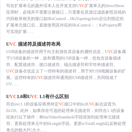
写在扩展单元的题外话本人在开发支持U
VC
扩展单元的directShow
应用时，必现并不需要注册接口，只需要在其源过滤器参照后续的
代码枚举相关的接口如IKsControl，IKsTopologyInfo定位到指定的
扩展单元接口后，直接使用其对应的IKsControl：：KsProperty即
可实现扩展......
U
VC
描述符及描述符布局
USB设备的描述符用于向主机报告其设备的属性信息，U
VC
设备属
于USB设备的一种，故和通用的USB设备一样，也包含设备描述
符、配置描述符、接口描述符、端点描述符和字符串描述符。
U
VC
设备在也定义了一些特有的描述符，用于对USB视频设备的扩
展。这些特有的U
VC
描述符和通用的USB描述符，共同组成了
UV......
U
VC
1.0和U
VC
1.1有什么区别
符合uvc1.1的设备应将类特定
VC
接口中的bcdU
VC
标志设置为
0x110。此外，如果存在可选的处理单元描述符，则符合1.1的设备
应执行以下操作：将bmVideoStandards字段添加到处理单元描述
符。更新处理单元中的bLength字段。更新wTotalLength以反映处理
单元的较大PU大小......