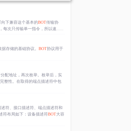
3.1都可向下兼容这个基本的
BOT
传输协
每次只传输单一指令，所以速......
，是USB大容量数据存储的基础协议。
BOT
协议用于
后重新分配地址，再次枚举。枚举后，实
据的完整性。在取得的端点描述符中包
配置描述符、接口描述符、端点描述符和
述符布局如下：设备描述符
BOT
大容