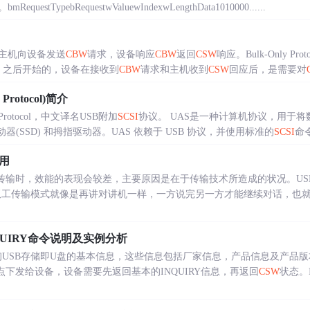
TypebRequestwValuewIndexwLengthData1010000......
输是通过主机向设备发送
CBW
请求，设备响应
CBW
返回
CSW
响应。Bulk-Only P
SET）之后开始的，设备在接收到
CBW
请求和主机收到
CSW
回应后，是需要对
Protocol)简介
Protocol，中文译名USB附加
SCSI
协议。 UAS是一种计算机协议，用于将
器(SSD) 和拇指驱动器。UAS 依赖于 USB 协议，并使用标准的
SCSI
命令
作用
且零碎传输时，效能的表现会较差，主要原因是在于传输技术所造成的状况。US
传输协议，半双工传输模式就像是再讲对讲机一样，一方说完另一方才能继续对话
QUIRY命令说明及实例分析
用于查询USB存储即U盘的基本信息，这些信息包括厂家信息，产品信息及产品版本号
端点下发给设备，设备需要先返回基本的INQUIRY信息，再返回
CSW
状态。