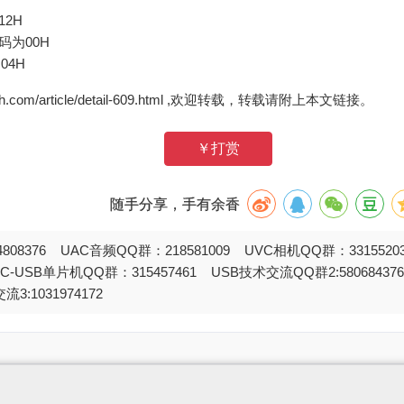
2H
操作码为00H
为04H
zh.com/article/detail-609.html ,欢迎转载，转载请附上本文链接。
￥打赏
随手分享，手有余香
808376 UAC音频QQ群：218581009 UVC相机QQ群：331552
STC-USB单片机QQ群：315457461 USB技术交流QQ群2:580684
流3:1031974172