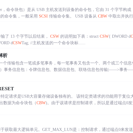
k Wrapper，命令块包）是从 USB 主机发送到设备的命令包，它由 31 个
s 域所指定的命令集，一般采用
SCSI
传输命令集。 USB 设备从
CBW
中取出并执行相应
输了 13 个字节以后结束，
CSW
的说明如下表：struct
CSW
{ DWORD d
ORD d
CSW
Tag; //主机发送的一个命令块标......
解析
一个传输包含一笔或多笔事务，每一笔事务又包含一个、两个或三个信息包。
出）事务信息包：令牌信息包、数据信息包、联络信息包传输|——>事务—
RESET
orage Reset类特定请求是USB大容量存储设备独有的。 该特定类请求的功能
出数据为命令块包（
CBW
)。由于该请求是控制请求，所以是通过端点0
求用于获取最大逻辑单元。GET_MAX_LUN是：控制请求，通过端点0来