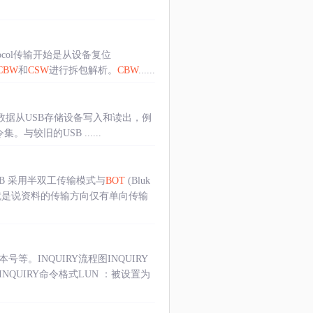
rotocol传输开始是从设备复位
CBW
和
CSW
进行拆包解析。
CBW
......
数据从USB存储设备写入和读出，例
集。与较旧的USB ......
B 采用半双工传输模式与
BOT
(Bluk
，也就是说资料的传输方向仅有单向传输
等。INQUIRY流程图INQUIRY
INQUIRY命令格式LUN ：被设置为