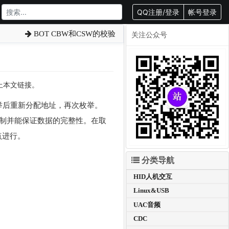
QQ注册/登录
帐号登录
BOT CBW和CSW的校验
关注公众号
载请附上本文链接。
，枚举后重新分配地址，再次枚举。
制并能保证数据的完整性。在取
端点进行。
分类导航
HID人机交互
Linux&USB
UAC音频
CDC