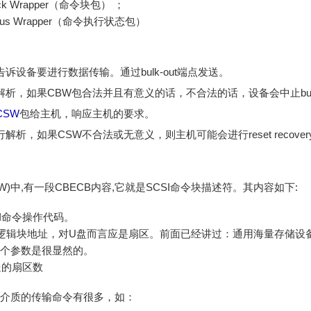
ock Wrapper（命令块包） ；
atus Wrapper（命令执行状态包）
诉设备要进行数据传输。通过bulk-out端点发送。
析，如果CBW包合法并且有意义的话，不合法的话，设备会中止bukl-
CSW
包给主机，响应主机的要求。
解析，如果CSW不合法或无意义，则主机可能会进行reset recov
(CBW)中,有一段CBECB内容,它就是SCSI命令块描述符。其内容如下:
是SCSI命令操作代码。
k Address:逻辑块地址，对U盘而言应是扇区。前面已经讲过：通用海量
这个参数是很显然的。
要传送的扇区数
储介质的传输命令有很多，如：