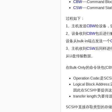
CBW
—-Command Bl
CSW
—-Command St
过程如下：
1、主机发送
CBW
给设备，告
2、设备收到
CBW
包后进行解
设备从bulk-in端点发送一个
3、主机收到
CSW
后同样进行
从U盘传输数据。
在Bulk-Only的命令块包
Operation Code:
Logical Bloc
因此在SCSI中要提供
transfer length:为
SCSI中直接存取类型的存