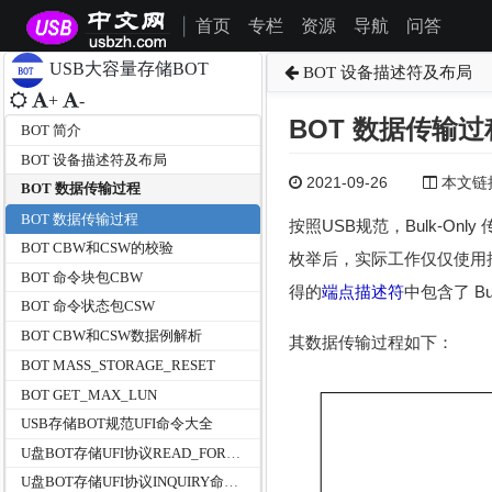
首页
专栏
资源
导航
问答
|
USB大容量存储BOT
BOT 设备描述符及布局
+
-
BOT 数据传输过
BOT 简介
BOT 设备描述符及布局
2021-09-26
本文链接为
BOT 数据传输过程
BOT 数据传输过程
按照USB规范，Bulk-O
BOT CBW和CSW的校验
枚举后，实际工作仅仅使用批量（
BOT 命令块包CBW
得的
端点描述符
中包含了 Bu
BOT 命令状态包CSW
BOT CBW和CSW数据例解析
其数据传输过程如下：
BOT MASS_STORAGE_RESET
BOT GET_MAX_LUN
USB存储BOT规范UFI命令大全
U盘BOT存储UFI协议READ_FORMAT_CAPACITIES命令说明及实例分析
U盘BOT存储UFI协议INQUIRY命令说明及实例分析