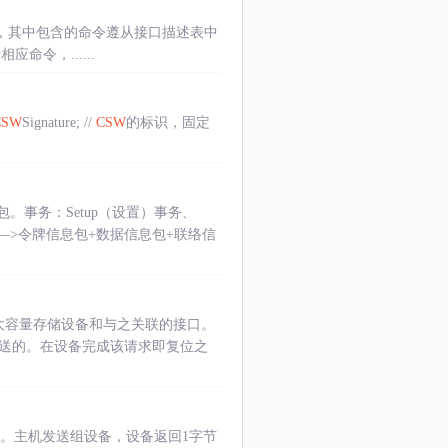
字节构成，其中包含的命令遵从接口描述表中
命令，......
CSW
Signature; //
CSW
的标识，固定
事务：Setup（设置）事务、
—>令牌信息包+数据信息包+联络信
用于复位大容量存储设备和与之关联的接口。
发送的。在设备完成该请求即复位之
发送。主机发送组设备，设备返回1字节