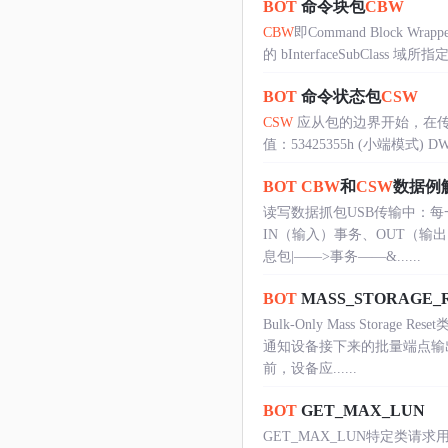
BOT
命令块包
CBW
CBW
即Command Bloc
的 bInterfaceSubClas
BOT
命令状态包
CSW
CSW
应从包的边界开始，在传
值：53425355h (小端模式) DW
BOT
CBW
和
CSW
数据例
读写数据抓包USB传输中：每
IN（输入）事务、OUT（输
息包|——>事务——&......
BOT
MASS_STORAGE_
Bulk-Only Mass St
通知设备接下来的批量端点输
前，设备应......
BOT
GET_MAX_LUN
GET_MAX_LUN特定类请