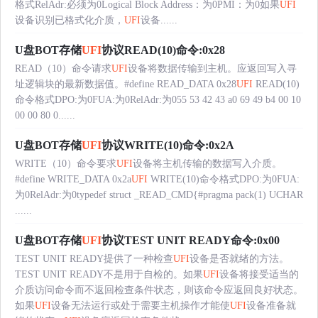
格式RelAdr:必须为0Logical Block Address：为0PMI：为0如果
UFI
设备识别已格式化介质，
UFI
设备......
U盘BOT存储
UFI
协议READ(10)命令:0x28
READ（10）命令请求
UFI
设备将数据传输到主机。应返回写入寻
址逻辑块的最新数据值。#define READ_DATA 0x28
UFI
READ(10)
命令格式DPO:为0FUA:为0RelAdr:为055 53 42 43 a0 69 49 b4 00 10
00 00 80 0......
U盘BOT存储
UFI
协议WRITE(10)命令:0x2A
WRITE（10）命令要求
UFI
设备将主机传输的数据写入介质。
#define WRITE_DATA 0x2a
UFI
WRITE(10)命令格式DPO:为0FUA:
为0RelAdr:为0typedef struct _READ_CMD{#pragma pack(1) UCHAR
......
U盘BOT存储
UFI
协议TEST UNIT READY命令:0x00
TEST UNIT READY提供了一种检查
UFI
设备是否就绪的方法。
TEST UNIT READY不是用于自检的。如果
UFI
设备将接受适当的
介质访问命令而不返回检查条件状态，则该命令应返回良好状态。
如果
UFI
设备无法运行或处于需要主机操作才能使
UFI
设备准备就