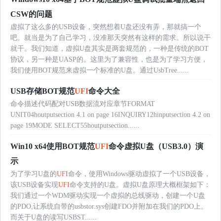
CSW的问题
虚拟了这么多的USB设备，突然想着U盘还没有弄，那就搞一个
吧。就当是为了自己学习，没准那天突然有这样的需求。所以说干
就干。我们知道，虚拟U盘其实是两套规范的，一种是传统的BOT
协议，另一种是UASP的。这里为了兼容性，也是为了学习方便，
我们使用BOT规范来虚拟一个标准的U盘。通过UsbTree......
USB存储BOT规范
UFI
命令大全
命令描述代码配对USB数据流对应章节FORMAT
UNIT04houtputsection 4.1 on page 16INQUIRY12hinputsection 4.2 on
page 19MODE SELECT55houtputsection......
Win10 x64使用BOT规范
UFI
命令虚拟U盘（USB3.0）演
示
为了学习U盘的
UFI
命令，使用Windows驱动虚拟了一个USB设备，
该USB设备实现
UFI
命令支持的U盘。虚拟U盘原理大概框架如下：
我们通过一个WDM驱动实现一个虚拟的总线驱动，创建一个U盘
的PDO,让系统自带的usbstor.sys创建FDO并附加在我们的PDO上。
而关于U盘的读写USBST......