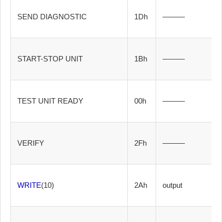
SEND DIAGNOSTIC
1Dh
———
START-STOP UNIT
1Bh
———
TEST UNIT READY
00h
———
VERIFY
2Fh
———
WRITE
(10)
2Ah
output