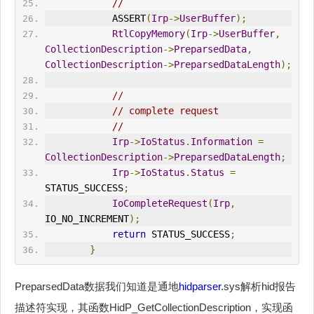
//
            ASSERT
(
Irp
->
UserBuffer
);
RtlCopyMemory
(
Irp
->
UserBuffer
,
CollectionDescription
->
PreparsedData
,
CollectionDescription
->
PreparsedDataLength
);
//
// complete request
//
Irp
->
IoStatus
.
Information
=
CollectionDescription
->
PreparsedDataLength
;
Irp
->
IoStatus
.
Status
=
STATUS_SUCCESS
;
IoComplete
Request
(
Irp
,
IO_NO_INCREMENT
);
return
 STATUS_SUCCESS
;
}
PreparsedData数据我们知道是通地
hidparser
.sys解析hid报告
描述符实现，其函数HidP_GetCollectionDescription，实现函