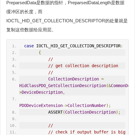
PreparsedData是数据的指针，PreparsedDataLength是数据
缓冲区的长度，而
IOCTL_HID_GET_COLLECTION_DESCRIPTOR的处量就是
复制这些数据给应用层。
case
 IOCTL_HID_GET_COLLECTION_DESCRIPTOR
:
{
//
// get collection description
//
CollectionDescription
=
HidClassPDO_GetCollectionDescription
(&
CommonDevi
>
DeviceDescription
,
PDODeviceExtension
->
CollectionNumber
);
            ASSERT
(
CollectionDescription
);
//
// check if output buffer is big 