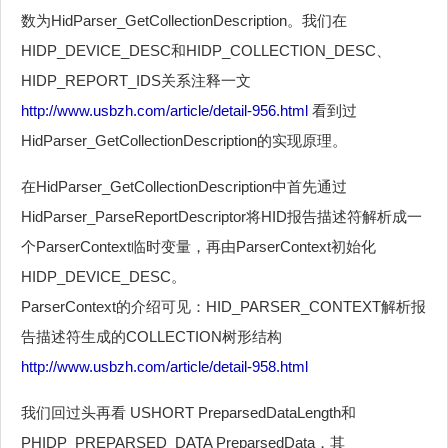
数为HidParser_GetCollectionDescription。我们在
HIDP_DEVICE_DESC和HIDP_COLLECTION_DESC、
HIDP_REPORT_IDS关系注释一文
http://www.usbzh.com/article/detail-956.html
看到过
HidParser_GetCollectionDescription的实现原理。
在HidParser_GetCollectionDescription中首先通过
HidParser_ParseReportDescriptor将HID报告描述符解析成一
个ParserContext临时变量，再由ParserContext初始化
HIDP_DEVICE_DESC。
ParserContext的介绍可见：HID_PARSER_CONTEXT解析报
告描述符生成的COLLECTION树形结构
http://www.usbzh.com/article/detail-958.html
我们回过头再看 USHORT PreparsedDataLength和
PHIDP_PREPARSED_DATA PreparsedData，其