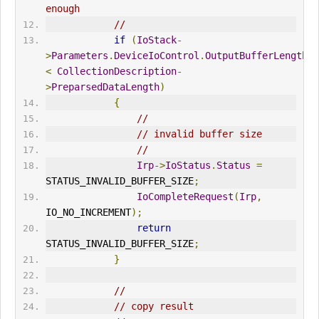
enough
//
if
(
IoStack
-
>
Parameters
.
DeviceIoControl
.
OutputBufferLength
<
CollectionDescription
-
>
PreparsedDataLength
)
{
//
// invalid buffer size
//
Irp
->
IoStatus
.
Status
=
STATUS_
IN
VALID_BUFFER_SIZE
;
IoComplete
Request
(
Irp
,
IO_NO_
IN
CREMENT
);
return
STATUS_
IN
VALID_BUFFER_SIZE
;
}
//
// copy result