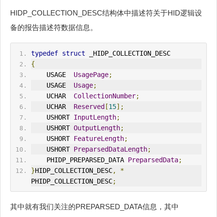
HIDP_COLLECTION_DESC结构体中描述符关于HID逻辑设
备的报告描述符数据信息。
typedef
struct
 _HIDP_COLLECTION_DESC
{
    USAGE  
UsagePage
;
    USAGE  
Usage
;
    UCHAR  
CollectionNumber
;
    UCHAR  
Reserved
[
15
];
    USHORT 
InputLength
;
    USHORT 
OutputLength
;
    USHORT 
FeatureLength
;
    USHORT 
PreparsedDataLength
;
    PHIDP_PREPARSED_DATA 
PreparsedData
;
}
HIDP_COLLECTION_DESC
,
*
PHIDP_COLLECTION_DESC
;
其中就有我们关注的PREPARSED_DATA信息，其中