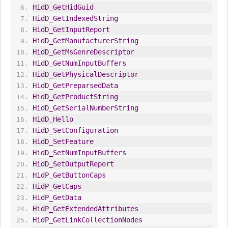
HidD_GetHidGuid
HidD_GetIndexedString
HidD_GetInputReport
HidD_GetManufacturerString
HidD_GetMsGenreDescriptor
HidD_GetNumInputBuffers
HidD_GetPhysicalDescriptor
HidD_GetPreparsedData
HidD_GetProductString
HidD_GetSerialNumberString
HidD_Hello
HidD_SetConfiguration
HidD_SetFeature
HidD_SetNumInputBuffers
HidD_SetOutputReport
HidP_GetButtonCaps
HidP_GetCaps
HidP_GetData
HidP_GetExtendedAttributes
HidP_GetLinkCollectionNodes