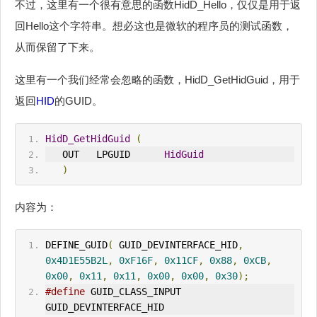
不过，这里有一个很有意思的函数HidD_Hello，仅仅是用于返
回Hello这个字符串。想必这也是微软的程序员的测试函数，
从而保留了下来。
这里有一个我们经常会忽略的函数，HidD_GetHidGuid，用于
返回
HID
的GUID。
HidD_GetHidGuid
(
OUT
   LPGUID      
HidGuid
)
内容为：
DEF
IN
E_GUID
(
 GUID_DEV
IN
TERFACE_
HID
,
0x4D1E55B2L
,
0xF16F
,
0x11CF
,
0x88
,
0xCB
,
0x00
,
0x11
,
0x11
,
0x00
,
0x00
,
0x30
);
#define
 GUID_CLASS_
IN
PUT 
GUID_DEVINTERFACE_
HID