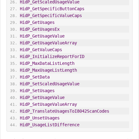
HidP_GetScaledUsageValue
HidP_GetSpecificButtonCaps
HidP_GetSpecificValueCaps
HidP_GetUsages
HidP_GetUsagesEx
HidP_GetUsageValue
HidP_GetUsageValueArray
HidP_GetValueCaps
HidP_InitializeReportForID
HidP_MaxDataListLength
HidP_MaxUsageListLength
HidP_SetData
HidP_SetScaledUsageValue
HidP_SetUsages
HidP_SetUsageValue
HidP_SetUsageValueArray
HidP_TranslateUsagesToI8042ScanCodes
HidP_UnsetUsages
HidP_UsageListDifference