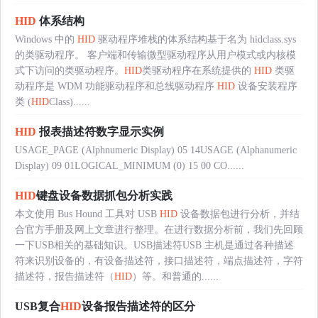
HID
体系结构
Windows 中的
HID
驱动程序堆栈的体系结构基于名为 hidclass.sys
的类驱动程序。 客户端和传输微型驱动程序从用户模式或内核模
式下访问的类驱动程序。
HID
类驱动程序在系统提供的
HID
类驱
动程序是 WDM 功能驱动程序和总线驱动程序
HID
设备安装程序
类 (
HID
Class)......
HID
报表描述符数字显示实例
USAGE_PAGE (Alphnumeric Display) 05 14USAGE (Alphanumeric
Display) 09 01LOGICAL_MINIMUM (0) 15 00 CO......
HID
键盘设备数据抓包分析实践
本文使用 Bus Hound 工具对 USB
HID
设备数据包进行分析，并结
合官方手册及网上文章进行整理。在进行数据分析前，我们先回顾
一下USB相关的基础知识。USB描述符USB 主机是通过各种描述
符来识别设备的，有设备描述符，接口描述符，端点描述符，字符
描述符，报告描述符（
HID
）等。和普通的......
USB复合
HID
设备报告描述符的区分