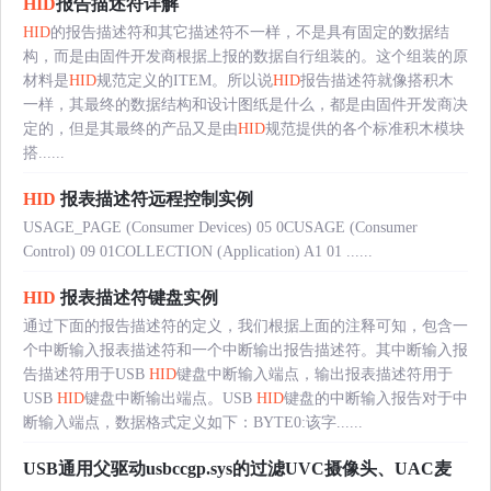
HID
报告描述符详解
HID
的报告描述符和其它描述符不一样，不是具有固定的数据结
构，而是由固件开发商根据上报的数据自行组装的。这个组装的原
材料是
HID
规范定义的ITEM。所以说
HID
报告描述符就像搭积木
一样，其最终的数据结构和设计图纸是什么，都是由固件开发商决
定的，但是其最终的产品又是由
HID
规范提供的各个标准积木模块
搭......
HID
报表描述符远程控制实例
USAGE_PAGE (Consumer Devices) 05 0CUSAGE (Consumer
Control) 09 01COLLECTION (Application) A1 01 ......
HID
报表描述符键盘实例
通过下面的报告描述符的定义，我们根据上面的注释可知，包含一
个中断输入报表描述符和一个中断输出报告描述符。其中断输入报
告描述符用于USB
HID
键盘中断输入端点，输出报表描述符用于
USB
HID
键盘中断输出端点。USB
HID
键盘的中断输入报告对于中
断输入端点，数据格式定义如下：BYTE0:该字......
USB通用父驱动usbccgp.sys的过滤UVC摄像头、UAC麦