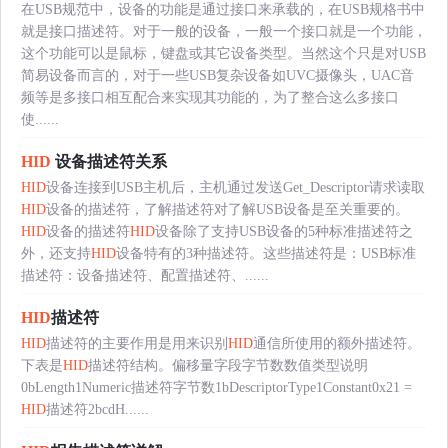
在USB规范中，设备的功能是通过接口来承载的，在USB规格书中
就是接口描述符。对于一般的设备，一般一个接口就是一个功能，
这个功能可以是鼠标，键盘或其它设备类型。当然这个只是对USB
简易设备而言的，对于一些USB复杂设备如UVC摄像头，UAC音
频等是多接口相互配合来实现其功能的，为了整合这么多接口
使......
HID
设备描述符关系
HID
设备连接到USB主机后，主机通过发送Get_Descriptor请求读取
HID
设备的描述符，了解描述符对了解USB设备是至关重要的。
HID
设备的描述符
HID
设备除了支持USB设备的5种标准描述符之
外，还支持
HID
设备特有的3种描述符。这些描述符是：USB标准
描述符：设备描述符、配置描述符、......
HID
描述符
HID
描述符的主要作用是用来识别
HID
通信所使用的额外描述符。
下表是
HID
描述符结构。偏移量字段字节数数值类型说明
0bLength1Numeric描述符字节数1bDescriptorType1Constant0x21 =
HID
描述符2bcdH......