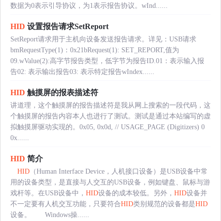
数据为0表示引导协议，为1表示报告协议。wInd......
HID
设置报告请求SetReport
SetReport请求用于主机向设备发送报告请求。详见：USB请求
bmRequestType(1)：0x21bRequest(1): SET_REPORT,值为
09.wValue(2):高字节报告类型，低字节为报告ID.01：表示输入报
告02: 表示输出报告03: 表示特定报告wIndex......
HID
触摸屏的报表描述符
讲道理，这个触摸屏的报告描述符是我从网上搜索的一段代码，这
个触摸屏的报告内容本人也进行了测试。测试是通过本站编写的虚
拟触摸屏驱动实现的。0x05, 0x0d, // USAGE_PAGE (Digitizers) 0
0x......
HID
简介
HID
（Human Interface Device，人机接口设备）是USB设备中常
用的设备类型，是直接与人交互的USB设备，例如键盘、鼠标与游
戏杆等。在USB设备中，
HID
设备的成本较低。另外，
HID
设备并
不一定要有人机交互功能，只要符合
HID
类别规范的设备都是
HID
设备。 Windows操......