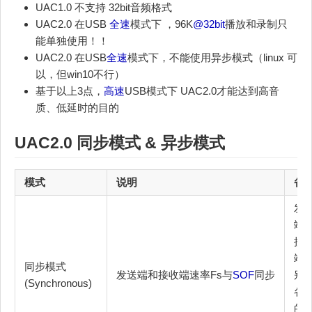
UAC1.0 不支持 32bit音频格式
UAC2.0 在USB
全速
模式下 ，96K
@32bit
播放和录制只
能单独使用！！
UAC2.0 在USB
全速
模式下，不能使用异步模式（linux 可
以，但win10不行）
基于以上3点，
高速
USB模式下 UAC2.0才能达到高音
质、低延时的目的
UAC2.0 同步模式 & 异步模式
模式
说明
备
发
端
接
端
同步模式
发送端和接收端速率Fs与
SOF
同步
别
(Synchronous)
各
的