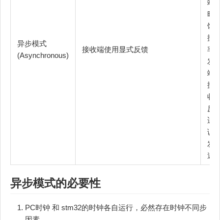
端
时
馈
据
异步模式
接收端使用显式反馈
率
(Asynchronous)
发
端
据
收
反
适
调
发
速
异步模式的必要性
PC时钟 和 stm32的时钟各自运行，必然存在时钟不同步
因素