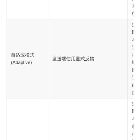
基
行
速
取
与
送
自适应模式
接
发送端使用显式反馈
(Adaptive)
端
应
送
的
度
速
取
与
收
接