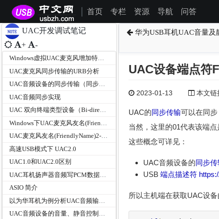
首页
专栏
资源
导航
问答
|
UAC开发调试笔记
华为USB耳机UAC音量
+
-
Windows虚拟UAC麦克风增加特性单元的开发调试笔记
UAC设备端点符F
UAC麦克风同步传输的URB分析
UAC音频设备的同步传输（同步、自适应、异步）模式区分
2023-01-13
本文链接为
UAC音频同步实现
UAC 双向终端类型设备（Bi-directional Terminal Types）
UAC的
同步传输
可以在同步（
Windows下UAC麦克风友名(FriendlyName)前出现数字编号问题的解决
当然，这里的01代表该端点
UAC麦克风友名(FriendlyName)2-/3-数字编号处理工具
这些概念可详见：
高速USB模式下 UAC2.0
UAC1.0和UAC2.0区别
UAC音频设备的
同步传
USB
端点描述符
https:
UAC耳机扬声器音频写PCM数据的三种方式
ASIO 简介
所以主机端在获取UAC设
以为华耳机为例分析UAC音频输出设备的数据格式选择
UAC音频设备的音量、静音控制及音量百分比对比分析