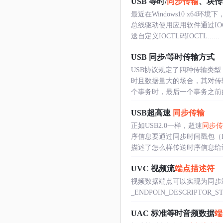
USB 等时/
同步传输
、块传
最近在Windows10 x6
总线驱动使用应用软件通过I
送自定义IOCTL码IOCTL......
USB 同步/等时传输方式
USB协议规定了四种传输类
时且数据量大的场合，其对传
个事务时，最后一个事务之前的事
USB超高速
同步传输
正如USB2.0一样，超速
同步传
序信息要通过同步时间戳包（
描述了怎么样传送时序信息给
UVC 视频流
端点描述符
视频数据端点可以实现为同步
_ENDPOIN_DESCRIPTOR_ST
UAC 标准等时音频数据
端