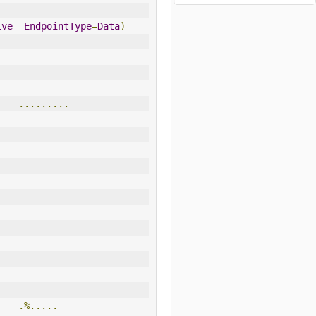
ive
EndpointType
=
Data
)
.........
.%.....