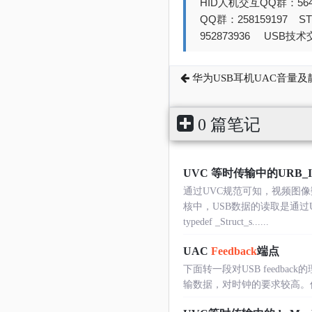
HID人机交互QQ群：564
QQ群：258159197 
952873936 USB技术交
华为USB耳机UAC音量
0 篇笔记
UVC 等时传输中的URB_I
通过UVC规范可知，视频图像
核中，USB数据的读取是通
typedef _Struct_s......
UAC
Feedback
端点
下面转一段对USB feedback的
输数据，对时钟的要求较高。但