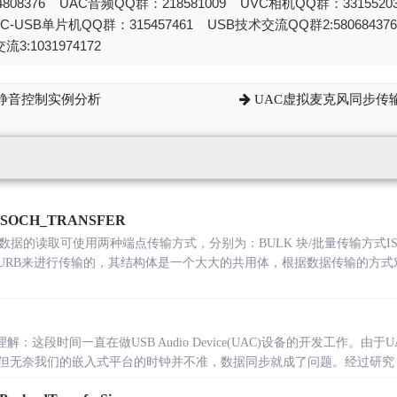
808376 UAC音频QQ群：218581009 UVC相机QQ群：331552
STC-USB单片机QQ群：315457461 USB技术交流QQ群2:580684
流3:1031974172
及静音控制实例分析
UAC虚拟麦克风同步传输
SOCH_TRANSFER
数据的读取可使用两种端点传输方式，分别为：BULK 块/批量传输方式ISO
过URB来进行传输的，其结构体是一个大大的共用体，根据数据传输的方
理解：这段时间一直在做USB Audio Device(UAC)设备的开发工作。由于UAC采用
无奈我们的嵌入式平台的时钟并不准，数据同步就成了问题。经过研究，发现