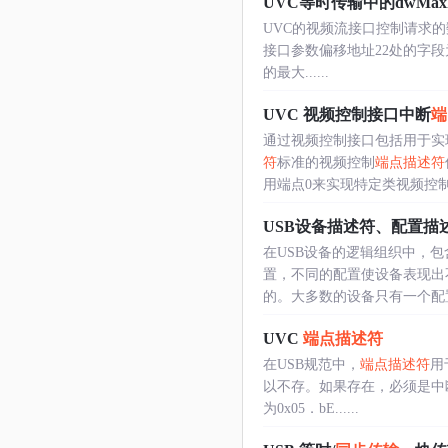
UVC等时传输中的dwMaxPayl
UVC的视频流接口控制请求的数
接口参数偏移地址22处的字段为一
的最大......
UVC 视频控制接口中断
端
通过视频控制接口包括用于实
符
标准的视频控制
端点描述符
用端点0来实现特定类视频控制，
USB设备描述符、配置描
在USB设备的逻辑组织中，
置，不同的配置使设备表现出
的。大多数的设备只有一个配置和
UVC
端点描述符
在USB规范中，
端点描述符
用
以不存。如果存在，必须是中断类型的
为0x05．bE......