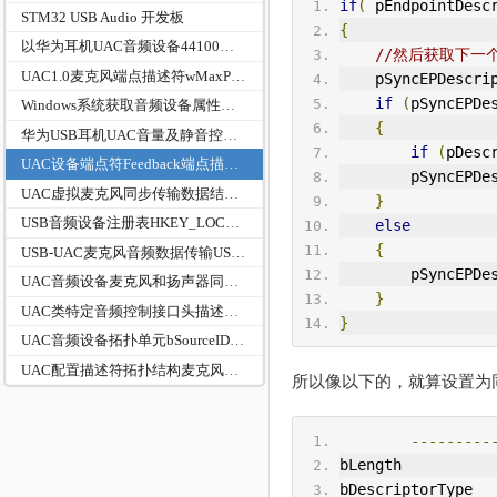
if
(
 pEndpointDesc
STM32 USB Audio 开发板
{
以华为耳机UAC音频设备44100采样率2通道每通道2字节的数据传输实例分析
//然后获取下一
UAC1.0麦克风端点描述符wMaxPacketSize的问题分析
    pSyncEPDescr
if
(
pSyncEPDe
Windows系统获取音频设备属性信息
{
华为USB耳机UAC音量及静音控制实例分析
if
(
pDesc
UAC设备端点符Feedback端点描述符的校验判断
        pSyncE
UAC虚拟麦克风同步传输数据结构与BUSHOUND抓包URB的对比
}
USB音频设备注册表HKEY_LOCAL_MACHINE\SYSTEM\CurrentControlSet\Control\MediaCategories...
else
{
USB-UAC麦克风音频数据传输USBD_STATUS_ISOCH_REQUEST_FAILED/USTSU状态C0000B00分析
        pSyncE
UAC音频设备麦克风和扬声器同一配置描述符复合
}
UAC类特定音频控制接口头描述符baInterfaceNr字段
}
UAC音频设备拓扑单元bSourceID错误导致设备启动失败（代码10）
UAC配置描述符拓扑结构麦克风和扬声器判断
所以像以下的，就算设置为
---------
bLength          
bDescriptorType  