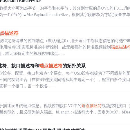
oadTransferSize
据大小可为26字节，34字节和48字节，其分别对应的是UVC的1.0,1,1
4字节的dwMaxPayloadTransferSize，根据其字段解释为“指定
点描述符
现特定类请求的控制端点（默认端点0）用于返回中断状态信息的可选中
使用端点0来实现标准的中断控制，故无须额外的标准视频控制
端点描述
故无须特定类的视频控制端点......
述符、接口描述符和
端点描述符
的拓扑关系
包含设备、配置、接口和端点4个层次。每个USB设备都提供了不同级别的
不同的功能组合（在探测/连接期间需从其中选定一个），配置由多个接
一个接口，当一个设备......
于描述设备的端点信息。视频控制接口VC中的
端点描述符
视频控制接口（
，且必须为输入端点。bLength : 描述符大小．固定为0x07．bDescri