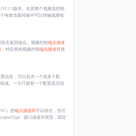
和UVC1.5版本。在其整个视频流控制
设备在单个有效负载传输中可以传输或接收
断状态返回端点。视频控制
端点描述
符
。特定类的视频控制
端点描述符
使
配置信息，可以包含一个或多个配
口组成。一次只能有一个配置是活动
VC）的
端点描述符
可以存在，也可
ptorType : 接口描述符类型．固定