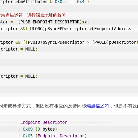
riptor
->
bmAttributes 
&
0x0c
)
==
0x4
)
个
端点描述符
，进行端点地址的校验
iptor 
=
(
PUSB_ENDPO
IN
T_DESCRIPTOR
)
xx
;
scriptor 
&&((
ULONG
)
pSyncEPDescriptor
->
bEndpointAddress 
=
riptor 
&&
((
PVOID
)
pSyncEPDescriptor 
>
(
PVOID
)
pDescriptor
PDescriptor 
=
 NULL
;
PDescriptor 
=
 NULL
;
同步或异步方式，但因没有相应的反馈同步
端点描述符
，也是不有效
--------
Endpoint
Descriptor
-----------------
        
:
0x09
(
9
 bytes
)
        
:
0x05
(
Endpoint
Descriptor
)