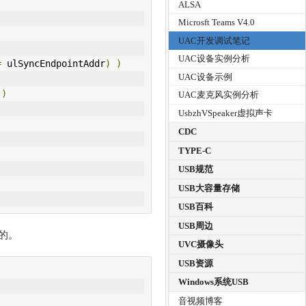
ALSA
Microsft Teams V4.0
UAC开发调试笔记
UAC设备实例分析
=
 ulSyncEndpointAddr
)
)
UAC设备示例
))
UAC麦克风实例分析
UsbzhVSpeaker虚拟声卡
CDC
TYPE-C
USB规范
USB大容量存储
USB百科
USB周边
的。
UVC摄像头
USB资源
Windows系统USB
音视频博客