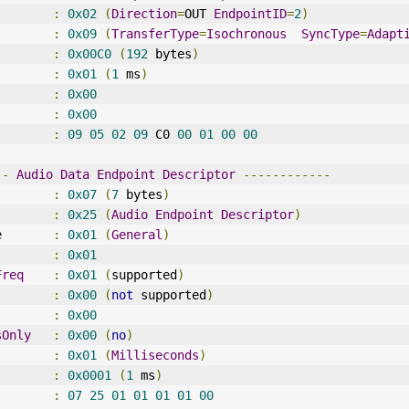
        
:
0x02
(
Direction
=
OUT
EndpointID
=
2
)
        
:
0x09
(
TransferType
=
Isochronous
SyncType
=
Adapt
        
:
0x00C0
(
192
 bytes
)
:
0x01
(
1
 ms
)
        
:
0x00
        
:
0x00
:
09
05
02
09
 C0 
00
01
00
00
--
Audio
Data
Endpoint
Descriptor
------------
        
:
0x07
(
7
 bytes
)
        
:
0x25
(
Audio
Endpoint
Descriptor
)
e       
:
0x01
(
General
)
        
:
0x01
Freq
:
0x01
(
supported
)
:
0x00
(
not
 supported
)
:
0x00
sOnly
:
0x00
(
no
)
        
:
0x01
(
Milliseconds
)
        
:
0x0001
(
1
 ms
)
:
07
25
01
01
01
01
00