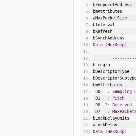
bEndpointAddress 
bmAttributes     
wMaxPacketSize   
bInterval
bRefresh         
bSynchAddress    
Data
(
HexDump
)
---------
bLength          
bDescriptorType  
bDescriptorSubtyp
bmAttributes     
 D0   
:
Sampling
 D1   
:
Pitch
 D6
..
2
:
Reserved
 D7   
:
MaxPacket
bLockDelayUnits  
wLockDelay       
Data
(
HexDump
)