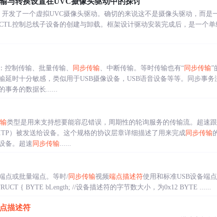
输与转换设置在UVC摄像头驱动中的探讨
4环境下，开发了一个虚拟UVC摄像头驱动。确切的来说这不是摄像头驱动，而
OCTL控制总线子设备的创建与卸载。框架设计驱动安装完成后，是一个单
型：控制传输、批量传输、
同步传输
、中断传输。等时传输也有“
同步传输
输延时十分敏感，类似用于USB摄像设备，USB语音设备等等。同步事务
务的数据长......
输
类型是用来支持想要能容忍错误，周期性的轮询服务的传输流。超速跟U
ITP）被发送给设备。这个规格的协议层章详细描述了用来完成
同步传输
设备。超速
同步传输
......
端点或批量端点。等时/
同步传输
视频
端点描述符
使用和标准USB设备端点描
RUCT { BYTE bLength; //设备描述符的字节数大小，为0x12 BYTE ......
点描述符