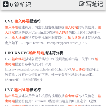
写笔记
0 篇笔记
UVC
输入终端
描述符
输入终端
描述符用于向主机报告视频数据
输入终端
的相关信息。
输
入终端
描述符使用bTerminalID描述
输入终端
的ID,且这个ID是惟一
的。
输入终端
描述符位于视频控制接口中。
输入终端
描述符结构体
定义如下：// Input Terminal Descriptortypedef struct _USB......
LINUX&UVC
输出终端
描述符分析
UVC
输出终端
描述符用于描述UVC视频流的输出端。关于UVC
输
出终端
描述符各字段的分析详见：
https://www.usbzh.com/article/detail-10.htmlUVC
输出终端
描述符比
较简单，没有什么特别的字段。惟一要关注的就是bSourceID。
bSourceID：此终端所连接......
UVC
输出终端
描述符
输出终端
描述符用于向主机报告视频数据
输出终端
的相关信息。
输
出终端
描述符使用bTerminalID描述输出端点的ID,且这个ID是惟一