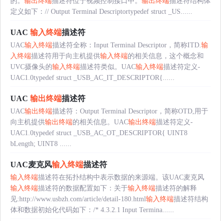
的。
输出终端
描述符位于视频控制接口中。
输出终端
描述符结构体
定义如下：// Output Terminal Descriptortypedef struct _US......
UAC
输入终端
描述符
UAC
输入终端
描述符全称：Input Terminal Descriptor，简称ITD.
输
入终端
描述符用于向主机提供
输入终端
的相关信息，这个概念和
UVC摄像头的
输入终端
描述符类似。UAC
输入终端
描述符定义-
UAC1.0typedef struct _USB_AC_IT_DESCRIPTOR{......
UAC
输出终端
描述符
UAC
输出终端
描述符：Output Terminal Descriptor，简称OTD,用于
向主机提供
输出终端
的相关信息。UAC
输出终端
描述符定义-
UAC1.0typedef struct _USB_AC_OT_DESCRIPTOR{ UINT8
bLength; UINT8 ......
UAC麦克风
输入终端
描述符
输入终端
描述符在拓扑结构中表示数据的来源端。该UAC麦克风
输入终端
描述符的数据配置如下：关于
输入终端
描述符的解释
见:http://www.usbzh.com/article/detail-180.html
输入终端
描述符结构
体和数据初始化代码如下：/* 4.3.2.1 Input Termina......