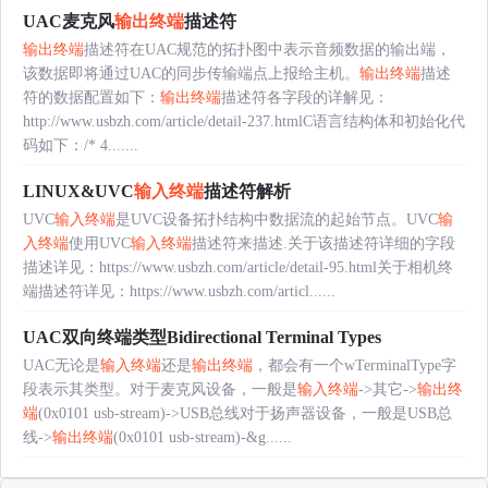
UAC麦克风
输出终端
描述符
输出终端
描述符在UAC规范的拓扑图中表示音频数据的输出端，
该数据即将通过UAC的同步传输端点上报给主机。
输出终端
描述
符的数据配置如下：
输出终端
描述符各字段的详解见：
http://www.usbzh.com/article/detail-237.htmlC语言结构体和初始化代
码如下：/* 4.......
LINUX&UVC
输入终端
描述符解析
UVC
输入终端
是UVC设备拓扑结构中数据流的起始节点。UVC
输
入终端
使用UVC
输入终端
描述符来描述.关于该描述符详细的字段
描述详见：https://www.usbzh.com/article/detail-95.html关于相机终
端描述符详见：https://www.usbzh.com/articl......
UAC双向终端类型Bidirectional Terminal Types
UAC无论是
输入终端
还是
输出终端
，都会有一个wTerminalType字
段表示其类型。对于麦克风设备，一般是
输入终端
->其它->
输出终
端
(0x0101 usb-stream)->USB总线对于扬声器设备，一般是USB总
线->
输出终端
(0x0101 usb-stream)-&g......