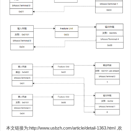
本文链接为:http://www.usbzh.com/article/detail-1363.html ,欢