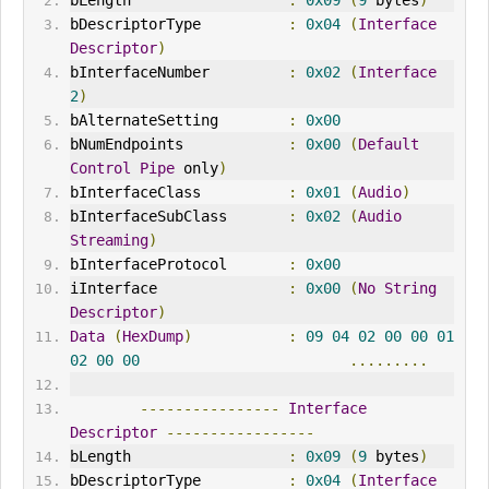
bLength                  
:
0x09
(
9
 bytes
)
bDescriptorType          
:
0x04
(
Interface
Descriptor
)
bInterfaceNumber         
:
0x02
(
Interface
2
)
bAlternateSetting        
:
0x00
bNumEndpoints            
:
0x00
(
Default
Control
Pipe
 only
)
bInterfaceClass          
:
0x01
(
Audio
)
bInterfaceSubClass       
:
0x02
(
Audio
Streaming
)
bInterfaceProtocol       
:
0x00
iInterface               
:
0x00
(
No
String
Descriptor
)
Data
(
HexDump
)
:
09
04
02
00
00
01
02
00
00
.........
----------------
Interface
Descriptor
-----------------
bLength                  
:
0x09
(
9
 bytes
)
bDescriptorType          
:
0x04
(
Interface