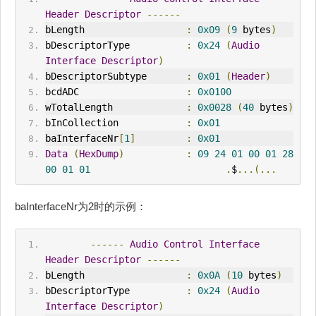
Header
Descriptor
------
bLength                  
:
0x09
(
9
 bytes
)
bDescriptorType          
:
0x24
(
Audio
Interface
Descriptor
)
bDescriptorSubtype       
:
0x01
(
Header
)
bcdADC                   
:
0x0100
wTotalLength             
:
0x0028
(
40
 bytes
)
bInCollection            
:
0x01
baInterfaceNr
[
1
]
:
0x01
Data
(
HexDump
)
:
09
24
01
00
01
28
00
01
01
.
$
...(...
baInterfaceNr为2时的示例：
------
Audio
Control
Interface
Header
Descriptor
------
bLength                  
:
0x0A
(
10
 bytes
)
bDescriptorType          
:
0x24
(
Audio
Interface
Descriptor
)