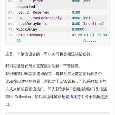
 D1   
:
Pitch
:
0x00
(
not
supported
)
 D6
..
2
:
Reserved
:
0x00
 D7   
:
MaxPacketsOnly
:
0x00
(
no
)
bLockDelayUnits          
:
0x00
(
Undefined
)
wLockDelay               
:
0x0000
Data
(
HexDump
)
:
07
25
01
01
00
00
00
.%.....
这是一个输出设备的，即USB耳机音频流接描述符。
我们再通过代码来更深层的理解一下音频流。
我们知道USB需要选择配置，选择配置之前需要解析各个
USB接口述符的位置，所以对于UAC设备，可以采样如下的
方式来解析音频流接口。即先获取到AC音频控制接口头描述
符bInCollection，然后再循环解析
配置描述符
中各个音频流接
口。