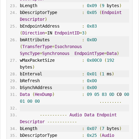
bLength                  
:
0x09
(
9
 bytes
)
bDescriptorType          
:
0x05
(
Endpoint
Descriptor
)
bEndpointAddress         
:
0x83
(
Direction
=
IN 
EndpointID
=
3
)
bmAttributes             
:
0x0D
(
TransferType
=
Isochronous
SyncType
=
Synchronous
EndpointType
=
Data
)
wMaxPacketSize           
:
0x00C0
(
192
bytes
)
bInterval
:
0x01
(
1
 ms
)
bRefresh                 
:
0x00
bSynchAddress            
:
0x00
Data
(
HexDump
)
:
09
05
83
0D
 C0 
00
01
00
00
.........
-----------
Audio
Data
Endpoint
Descriptor
------------
bLength                  
:
0x07
(
7
 bytes
)
bDescriptorType          
:
0x25
(
Audio