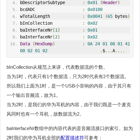
bDescriptorSubtype       
:
0x01
(
Header
)
bcdADC                   
:
0x0100
wTotalLength             
:
0x0041
(
65
 bytes
)
bInCollection            
:
0x02
baInterfaceNr
[
1
]
:
0x01
baInterfaceNr
[
2
]
:
0x02
Data
(
HexDump
)
:
0A
24
01
00
01
41
00
02
01
02
.
$
...
A
....
bInCollection从规范上来讲，代表数据流的个数。
当为1时，代表只有1个数据流，只为2时代表有2个数据流。
所以我们上面为1时，是一个USB小音响的内容，由于其只有
一个输出音频流，故为1。
当为2时，是我们的华为耳机的内容，由于我们既是一个麦克
风同时也有一个耳机，故数据流为2。
baInterfaceNr数组中的内容代表的是音频流接口的索引。如为
2时我们的华为耳机全部的
配置描述符
可参考：