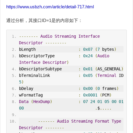
https://www.usbzh.com/article/detail-717.html
通过分析，其接口ID=1是的内容如下：
--------
Audio
Streaming
Interface
Descriptor
---------
bLength                  
:
0x07
(
7
 bytes
)
bDescriptorType          
:
0x24
(
Audio
Interface
Descriptor
)
bDescriptorSubtype       
:
0x01
(
AS_GENERAL
)
bTerminalLink            
:
0x05
(
Terminal
 ID 
5
)
bDelay                   
:
0x00
(
0
 frames
)
wFormatTag               
:
0x0001
(
PCM
)
Data
(
HexDump
)
:
07
24
01
05
00
01
00
.
$
.....
-------
Audio
Streaming
Format
Type
Descriptor
--------