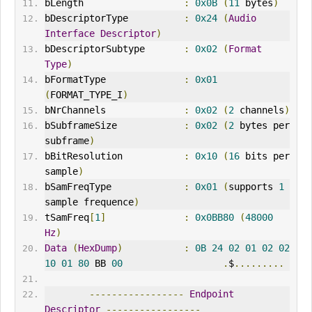
bLength                  
:
0x0B
(
11
 bytes
)
bDescriptorType          
:
0x24
(
Audio
Interface
Descriptor
)
bDescriptorSubtype       
:
0x02
(
Format
Type
)
bFormatType              
:
0x01
(
FORMAT_TYPE_I
)
bNrChannels              
:
0x02
(
2
 channels
)
bSubframeSize            
:
0x02
(
2
 bytes per 
subframe
)
bBitResolution           
:
0x10
(
16
 bits per 
sample
)
bSamFreqType             
:
0x01
(
supports 
1
sample frequence
)
tSamFreq
[
1
]
:
0x0BB80
(
48000
Hz
)
Data
(
HexDump
)
:
0B
24
02
01
02
02
10
01
80
 BB 
00
.
$
.........
-----------------
Endpoint
Descriptor
-----------------