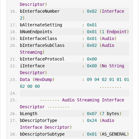
Descriptor
)
bInterfaceNumber         
:
0x02
(
Interface
2
)
bAlternateSetting        
:
0x01
bNumEndpoints            
:
0x01
(
1
Endpoint
)
bInterfaceClass          
:
0x01
(
Audio
)
bInterfaceSubClass       
:
0x02
(
Audio
Streaming
)
bInterfaceProtocol       
:
0x00
iInterface               
:
0x00
(
No
String
Descriptor
)
Data
(
HexDump
)
:
09
04
02
01
01
01
02
00
00
.........
--------
Audio
Streaming
Interface
Descriptor
---------
bLength                  
:
0x07
(
7
 bytes
)
bDescriptorType          
:
0x24
(
Audio
Interface
Descriptor
)
bDescriptorSubtype       
:
0x01
(
AS_GENERAL
)