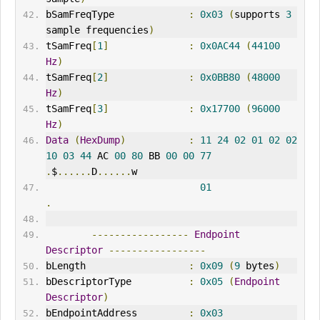
bSamFreqType             
:
0x03
(
supports 
3
sample frequencies
)
tSamFreq
[
1
]
:
0x0AC44
(
44100
Hz
)
tSamFreq
[
2
]
:
0x0BB80
(
48000
Hz
)
tSamFreq
[
3
]
:
0x17700
(
96000
Hz
)
Data
(
HexDump
)
:
11
24
02
01
02
02
10
03
44
 AC 
00
80
 BB 
00
00
77
.
$
......
D
......
w
01
.
-----------------
Endpoint
Descriptor
-----------------
bLength                  
:
0x09
(
9
 bytes
)
bDescriptorType          
:
0x05
(
Endpoint
Descriptor
)
bEndpointAddress         
:
0x03