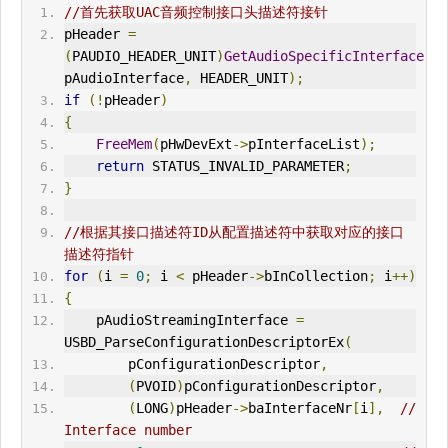
//首先获取UAC音频控制接口头描述符接针
pHeader 
=
(
PAUDIO_HEADER_UNIT
)
GetAudioSpecificInterface
(
pC
pAudioInterface
,
 HEADER_UNIT
);
if
(!
pHeader
)
{
FreeMem
(
pHwDevExt
->
pInterfaceList
);
return
 STATUS_INVALID_PARAMETER
;
}
//根据其
接口描述符
ID从
配置描述符
中获取对应的
接口
描述符
指针
for
(
i 
=
0
;
 i 
<
 pHeader
->
bInCollection
;
 i
++)
{
    pAudioStreamingInterface 
=
USBD_ParseConfigurationDescriptorEx
(
        pConfigurationDescriptor
,
(
PVOID
)
pConfigurationDescriptor
,
(
LONG
)
pHeader
->
baInterfaceNr
[
i
],
// 
Interface number