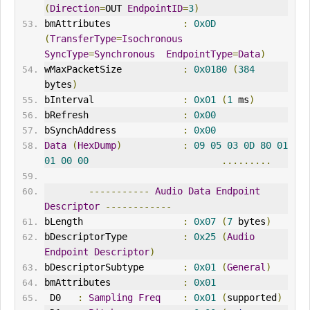
(
Direction
=
OUT
EndpointID
=
3
)
bmAttributes             
:
0x0D
(
TransferType
=
Isochronous
SyncType
=
Synchronous
EndpointType
=
Data
)
wMaxPacketSize           
:
0x0180
(
384
bytes
)
bInterval
:
0x01
(
1
 ms
)
bRefresh                 
:
0x00
bSynchAddress            
:
0x00
Data
(
HexDump
)
:
09
05
03
0D
80
01
01
00
00
.........
-----------
Audio
Data
Endpoint
Descriptor
------------
bLength                  
:
0x07
(
7
 bytes
)
bDescriptorType          
:
0x25
(
Audio
Endpoint
Descriptor
)
bDescriptorSubtype       
:
0x01
(
General
)
bmAttributes             
:
0x01
 D0   
:
Sampling
Freq
:
0x01
(
supported
)