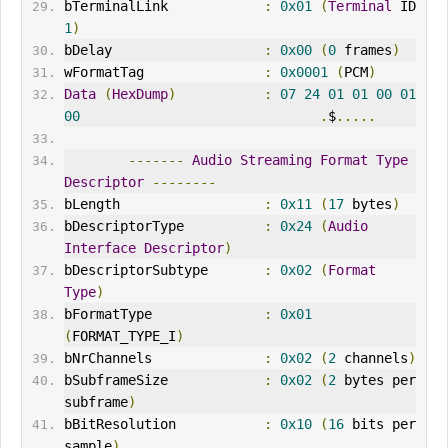
bTerminalLink            
:
0x01
(
Terminal
 ID 
1
)
bDelay                   
:
0x00
(
0
 frames
)
wFormatTag               
:
0x0001
(
PCM
)
Data
(
HexDump
)
:
07
24
01
01
00
01
00
.
$
.....
-------
Audio
Streaming
Format
Type
Descriptor
--------
bLength                  
:
0x11
(
17
 bytes
)
bDescriptorType          
:
0x24
(
Audio
Interface
Descriptor
)
bDescriptorSubtype       
:
0x02
(
Format
Type
)
bFormatType              
:
0x01
(
FORMAT_TYPE_I
)
bNrChannels              
:
0x02
(
2
 channels
)
bSubframeSize            
:
0x02
(
2
 bytes per 
subframe
)
bBitResolution           
:
0x10
(
16
 bits per 
sample
)