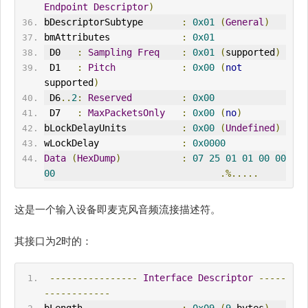
Endpoint
Descriptor
)
bDescriptorSubtype       
:
0x01
(
General
)
bmAttributes             
:
0x01
 D0   
:
Sampling
Freq
:
0x01
(
supported
)
 D1   
:
Pitch
:
0x00
(
not
supported
)
 D6
..
2
:
Reserved
:
0x00
 D7   
:
MaxPacketsOnly
:
0x00
(
no
)
bLockDelayUnits          
:
0x00
(
Undefined
)
wLockDelay               
:
0x0000
Data
(
HexDump
)
:
07
25
01
01
00
00
00
.%.....
这是一个输入设备即麦克风音频流接描述符。
其接口为2时的：
----------------
Interface
Descriptor
-----
------------