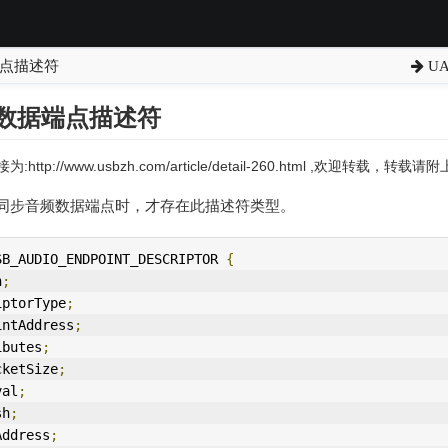
端点描述符
U
应数据端点描述符
:http://www.usbzh.com/article/detail-260.html ,欢迎转载，转
同步音频数据端点时，才存在此描述符类型。
SB_AUDIO_ENDPO
IN
T_DESCRIPTOR 
{
h
;
iptorType
;
ointAddress
;
ributes
;
acketSize
;
val
;
sh
;
hAddress
;