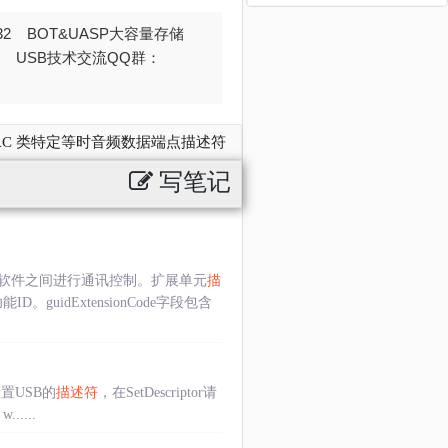
032 BOT&UASP大容量存储
376 USB技术交流QQ群：
AC 类特定等时音频数据端点描述符
写笔记
软件之间进行通讯控制。扩展单元
描
idExtensionCode字段包含
于设置USB的
描述符
，在SetDescriptor请
.....