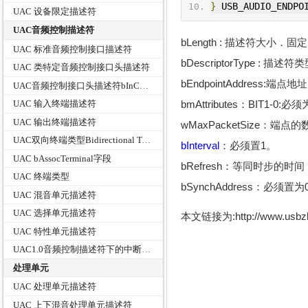
}
 USB_AUDIO_ENDPO
UAC 设备限定描述符
UAC音频控制描述符
bLength : 描述符大小．固定
UAC 标准音频控制接口描述符
bDescriptorType : 描述
UAC 类特定音频控制接口头描述符
bEndpointAddress:
UAC音频控制接口头描述符bInCollection及baInterfaceNr字段分析
bmAttributes：BIT1-
UAC 输入终端描述符
UAC 输出终端描述符
wMaxPacketSize：
UAC双向终端类型Bidirectional Terminal Types
bInterval
：必须置1。
UAC bAssocTerminal字段
bRefresh：等同时步的时
UAC 终端类型
bSynchAddress：必须置为
UAC 混音单元描述符
UAC 选择单元描述符
本文链接为:http://www.usb
UAC 特性单元描述符
UAC1.0音频控制描述符下的中断端点
处理单元
UAC 处理单元描述符
UAC 上下混音处理单元描述符