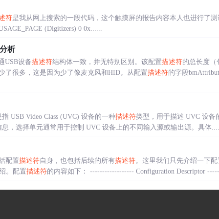
述符
是我从网上搜索的一段代码，这个触摸屏的报告内容本人也进行了测
E_PAGE (Digitizers) 0 0x......
分析
通USB设备
描述符
结构体一致，并无特别区别。该配置
描述符
的总长度（
少了很多，这是因为少了像麦克风和HID。从配置
描述符
的字段bmAttri
tor 是指 USB Video Class (UVC) 设备的一种
描述符
类型，用于描述 UVC 设备的功能
元的信息，选择单元通常用于控制 UVC 设备上的不同输入源或输出源。具体.....
括配置
描述符
自身，也包括后续的所有
描述符
。这里我们只先介绍一下配
绍。配置
描述符
的内容如下： ------------------ Configuration Descriptor --------