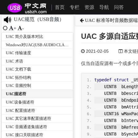
首页
专栏
资源
导航
问答
|
UAC规范（USB音频）
UAC 标准等时音频数据
+
-
UAC 多源自适
UAC 简介及版本对比
Windows对UAC(USB AUDIO CLASS)规范版本的支持情况
2021-02-05
本文链接为
UAC 传输速度
UAC 术语
仅当自适应源有一个或多个
UAC 文档下载
UAC 拓扑结构
typedef
struct
 _U
UAC 音频控制
    U
IN
T8  bLengt
    U
IN
T8  bDescr
UAC描述符
    UINT8  bEndp
UAC设备描述符
    UINT8  bmAtt
UAC 配置描述符
    UINT16 wMaxP
UAC 其它速率配置描述符
    UINT8  
bInter
UAC 音频通道集描述符
    UINT8  bRefre
    UINT8  bSync
UAC 接口关联描述符