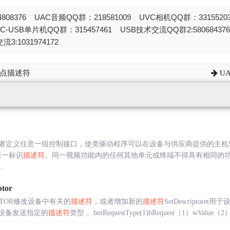
808376 UAC音频QQ群：218581009 UVC相机QQ群：331552
STC-USB单片机QQ群：315457461 USB技术交流QQ群2:580684
流3:1031974172
端点描述符
U
者定义任意一组控制接口，使类驱动程序可以在设备与供应商提供的主机
值唯一标识
描述符
。同一视频功能内的任何其他单元或终端不得具有相同的功能ID。gu
.
ptor
IPTOR修改设备中有关的
描述符
，或者增加新的
描述符
SetDescriptoret用
B设备发送指定的
描述符
类型 。bmRequestType(1)bRequest（1）wValue（2）w.