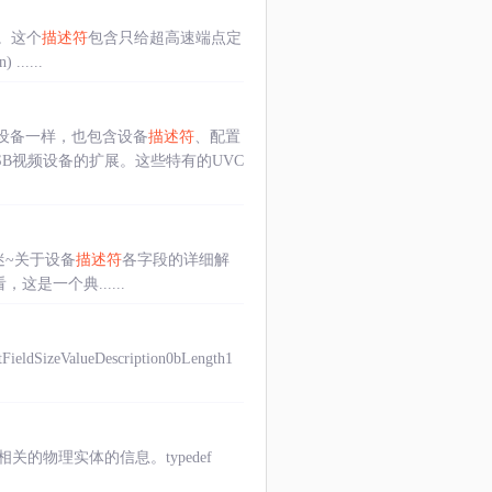
or）。这个
描述符
包含只给超高速端点定
......
B设备一样，也包含设备
描述符
、配置
SB视频设备的扩展。这些特有的UVC
点迷~关于设备
描述符
各字段的详细解
来看，这是一个典......
zeValueDescription0bLength1
述相关的物理实体的信息。typedef