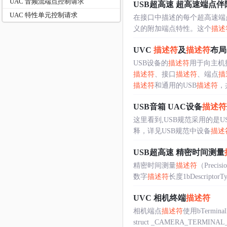
UAC 音频流端点控制请求
USB超高速 超高速端点伴
UAC 特性单元控制请求
在接口中描述的每个超高速端
义的附加端点特性。这个
描述
UVC
描述符
及
描述符
布局
USB设备的
描述符
用于向主机
描述符
、接口
描述符
、端点
描
描述符
和通用的USB
描述符
，共
USB音箱 UAC设备
描述符
这里看到,USB规范采用的是US
释，详见USB规范中设备
描述
USB超高速 精密时间测量
精密时间测量
描述符
（Precis
数字
描述符
长度1bDescriptor
UVC 相机终端
描述符
相机端点
描述符
使用bTermi
struct _CAMERA_TERMINAL_D