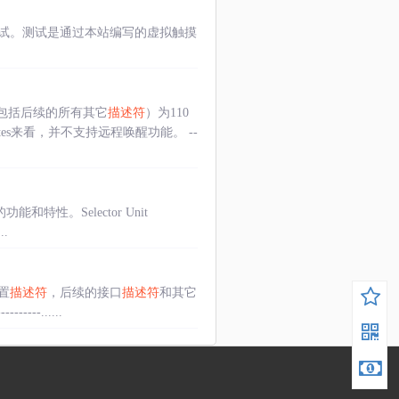
试。测试是通过本站编写的虚拟触摸
包括后续的所有其它
描述符
）为110
butes来看，并不支持远程唤醒功能。 --
和特性。Selector Unit
.
置
描述符
，后续的接口
描述符
和其它
------......