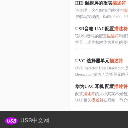
HID 触摸屏的报表
描述符
讲道理，这个触摸屏的报告
描
屏驱动实现的。0x05, 0x0d, // USAG
USB音箱 UAC配置
描述符
该USB音箱的配置
描述符
和普
字节，这里相对华为耳机的要
----------......
UVC 选择器单元
描述符
UVC Selector Unit Descrip
Descriptor 提供了选择单
华为UAC耳机 配置
描述符
配置
描述符
的大小其实不光包
UAC相关
描述符
在后续一节介
USB中文网