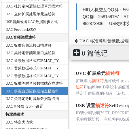
UAC 杜比定向逻辑处理单元描术符
HID人机交互QQ群：564
UAC 立体扩展处理单元描述符
QQ群：258159197 
USB音频设备UAC数据同步方式
952873936 USB技术交
UAC Feedback端点
UAC音频流描述符
UAC 标准等时音频数据
UAC 标准音频流接口描述符
0 篇笔记
UAC 类特定音频流接口描述符
UAC 音频数据格式FORMAT_TYPE_I
UAC 音频数据格式FORMAT_TYPE_2
UVC 扩展单元
描述符
UAC 音频数据格式FORMAT_TYPE_3
扩展单元
描述符
允许硬件设计
UAC 标准等时音频数据端点描述符
述符
ID由bUnitID字段中的
UAC 多源自适应数据端点描述符
特定于供应商的代码，该代.....
UAC 类特定等时音频数据端点描述符
USB 设置
描述符
SetDescri
UAC音频端点大小设置
ID请求码说明7SET_DESCR
特定类请求
求的数据阶段，主机将向US
UAC 特定类请求