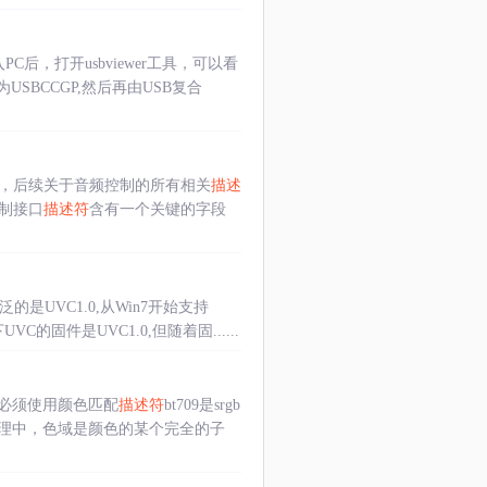
入PC后，打开usbviewer工具，可以看
BCCGP,然后再由USB复合
，后续关于音频控制的所有相关
描述
制接口
描述符
含有一个关键的字段
的是UVC1.0,从Win7开始支持
的固件是UVC1.0,但随着固......
必须使用颜色匹配
描述符
bt709是srgb
理中，色域是颜色的某个完全的子