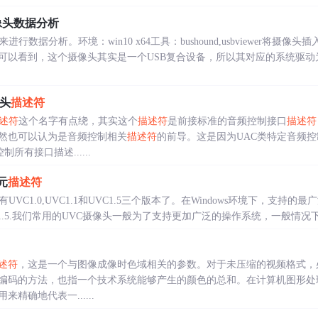
摄像头数据分析
数据分析。环境：win10 x64工具：bushound,usbviewer将摄像头插
以看到，这个摄像头其实是一个USB复合设备，所以其对应的系统驱动为US
口头
描述符
述符
这个名字有点绕，其实这个
描述符
是前接标准的音频控制接口
描述符
然也可以认为是音频控制相关
描述符
的前导。这是因为UAC类特定音频控
控制所有接口描述......
元
描述符
C1.0,UVC1.1和UVC1.5三个版本了。在Windows环境下，支持的最广泛
VC1.5.我们常用的UVC摄像头一般为了支持更加广泛的操作系统，一般情况下UVC
述符
，这是一个与图像成像时色域相关的参数。对于未压缩的视频格式，
编码的方法，也指一个技术系统能够产生的颜色的总和。在计算机图形处
精确地代表一......