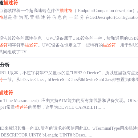
随
描述符
点都紧跟着一个超高速端点伴侣
描述符
（ EndpointCompanion descript
符
总是 作 为 配 置 描 述 符 信 息 的 一 部 分 在GetDescriptor(Configuration) 
报告其设备的属性信息，UVC设备属于USB设备的一种，故和通用的US
述符
和字符串
描述符
。UVC设备在也定义了一些特有的
描述符
，用于对U
同组成了UV......
分析
B1.1版本，不过字符串中又显示的是”USB2.0 Device”，所以这里就有
符
一节。从bDeviceClass，bDeviceSubClass和bDeviceSubClass都被置为0
描述符
ion Time Measurement）应由支持PTM能力的所有集线器和设备实现。OffsetFieldSi
Type1常量
描述符
的类型，这里为DEVICE CAPABILIT......
nalID来标识其惟一的ID,所有的请求必须使用此ID。wTerminalType用来描
ESCRIPTOR UINT8 bLength; UINT8 bDescr......