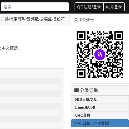
QQ注册/登录
帐号登录
AC 类特定等时音频数据端点描述符
关注公众号
载请附上本文链接。
分类导航
HID人机交互
Linux&USB
UAC音频
UAC规范（USB音频）