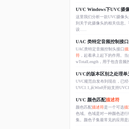
UVC Windows下UVC
这里我们分析一款UVC摄像头来进行
到关于此摄像头的相关信息。可
设......
UAC 类特定音频控制接
UAC类特定音频控制头接口
描
符
，起着承上起下的作用。当
wTotalLength，用于包含音频
UVC的版本区别之处理单
UVC规范自发布到现在，已经有UV
UVC1.1,从Win8开始支持U
UVC 颜色匹配
描述符
颜色匹配
描述符
是一个可选
描
色域。色域是对一种颜色进行
集。颜色子集最常见的应用是用来