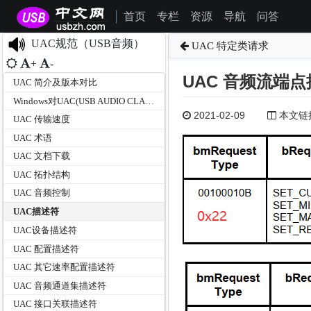
首页
专栏
资源
导航
问答
|
UAC规范（USB音频）
UAC 特定类请求
+
-
UAC 音频流端
UAC 简介及版本对比
Windows对UAC(USB AUDIO CLASS)规范版本的支持情况
2021-02-09
本文链接为
UAC 传输速度
UAC 术语
UAC 文档下载
UAC 拓扑结构
UAC 音频控制
UAC描述符
UAC设备描述符
UAC 配置描述符
UAC 其它速率配置描述符
UAC 音频通道集描述符
UAC 接口关联描述符