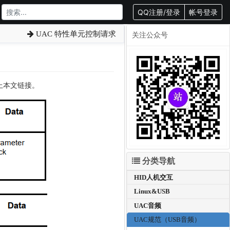
QQ注册/登录
帐号登录
UAC 特性单元控制请求
关注公众号
载请附上本文链接。
分类导航
HID人机交互
Linux&USB
UAC音频
UAC规范（USB音频）