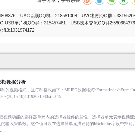
808376 UAC音频QQ群：218581009 UVC相机QQ群：331552
STC-USB单片机QQ群：315457461 USB技术交流QQ群2:580684
流3:1031974172
求)数据分析
视频格式，且每种格式如下：MPJPG数据格式bFormatIndexbFrameI
0x(30,15,10)131920x1080x(30,15......
取视频功能的选择器单元内的选择器控件的属性。选择器单元表示视频流源选
的输入管脚数。这个值可以在选择器单元描述符的bNrInPins字段中找到
...