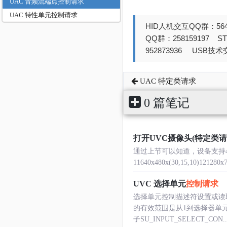
UAC 音频流端点控制请求
UAC 特性单元控制请求
HID人机交互QQ群：564
QQ群：258159197 
952873936 USB技术交
UAC 特定类请求
0 篇笔记
打开UVC摄像头(特定类请
通过上节可以知道，设备支持4种的
11640x480x(30,15,10)121280x72
UVC 选择单元
控制请求
选择单元控制描述符设置或读
的有效范围是从1到选择器单元
子SU_INPUT_SELECT_CON...