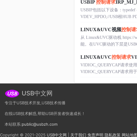
USBIP
控制请求
IRP_MJ
USBIP包括以下设备：typedef 
VDEV_HPDO,//USB根HUB PDO
LINUX&UVC视频
控制请
从 Linux&UVC驱动栈 https
能。在UVC驱动的下层是USBC
LINUX&UVC
控制请求
V
VIDIOC_QUERYCAP请
VIDIOC_QUERYCAP请求用于返回
USB中文网
专注于USB技术开发,USB技术传播
在线USB技术解惑,帮助USB开发者快速成长！
本站联系:
public@usbzh.com
Copyright © 2021-2025
USB中文网
|
关于我们
免责声明
隐私政策
网站地