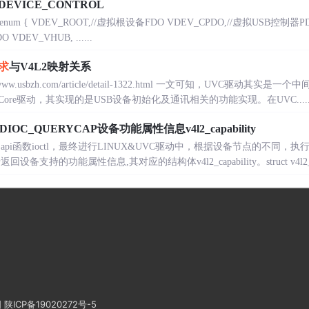
_DEVICE_CONTROL
enum { VDEV_ROOT,//虚拟根设备FDO VDEV_CPDO,//虚拟USB控制器PD
 VDEV_VHUB, ......
求
与V4L2映射关系
://www.usbzh.com/article/detail-1322.html 一文可知，UVC
ore驱动，其实现的是USB设备初始化及通讯相关的功能实现。在UVC.....
IDIOC_QUERYCAP设备功能属性信息v4l2_capability
求使用api函数ioctl，最终进行LINUX&UVC驱动中，根据设备节点的不同
设备支持的功能属性信息,其对应的结构体v4l2_capability。struct v4l2_capabi
图
陕ICP备19020272号-5