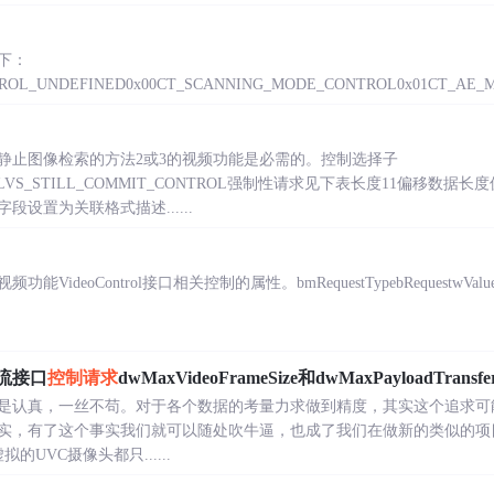
下：
CONTROL_UNDEFINED0x00CT_SCANNING_MODE_CONTROL0x01CT_AE_M
静止图像检索的方法2或3的视频功能是必需的。控制选择子
TROLVS_STILL_COMMIT_CONTROL强制性请求见下表长度11偏移数据长度值
设置为关联格式描述......
VideoControl接口相关控制的属性。bmRequestTypebRequestwValuewInd
频流接口
控制请求
dwMaxVideoFrameSize和dwMaxPayloadTransfer
是认真，一丝不苟。对于各个数据的考量力求做到精度，其实这个追求可
实，有了这个事实我们就可以随处吹牛逼，也成了我们在做新的类似的项
拟的UVC摄像头都只......