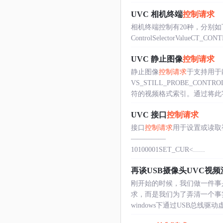
UVC 相机终端
控制请求
相机终端控制有20种，分别如
ControlSelectorValueCT_
UVC 静止图像
控制请求
静止图像
控制请求
于支持用于
VS_STILL_PROBE_CON
符的视频格式索引。通过将此字段
UVC 接口
控制请求
接口
控制请求
用于设置或读取视频功能
—————
10100001SET_CUR<......
再谈USB摄像头UVC视
刚开始的时候，我们做一件事
求，而是我们为了弄清一个事
windows下通过USB总线驱动虚