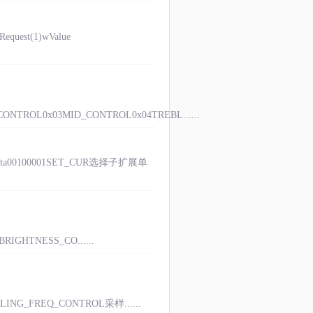
st(1)wValue
ONTROL0x03MID_CONTROL0x04TREBL......
Data00100001SET_CUR选择子扩展单
IGHTNESS_CO......
LING_FREQ_CONTROL采样......