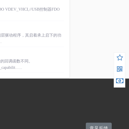
O VDEV_VHCI,//USB控制器FDO
驱动其实是一个中间层驱动程序，其启着承上启下的功
.
，执行的回调函数不同。
lit......
意见反馈