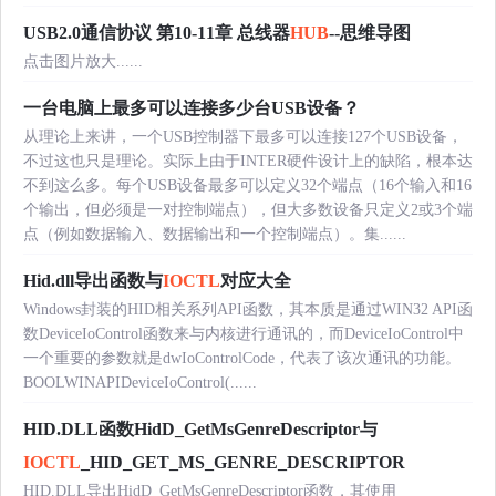
USB2.0通信协议 第10-11章 总线器
HUB
--思维导图
点击图片放大......
一台电脑上最多可以连接多少台USB设备？
从理论上来讲，一个USB控制器下最多可以连接127个USB设备，
不过这也只是理论。实际上由于INTER硬件设计上的缺陷，根本达
不到这么多。每个USB设备最多可以定义32个端点（16个输入和16
个输出，但必须是一对控制端点），但大多数设备只定义2或3个端
点（例如数据输入、数据输出和一个控制端点）。集......
Hid.dll导出函数与
IOCTL
对应大全
Windows封装的HID相关系列API函数，其本质是通过WIN32 API函
数DeviceIoControl函数来与内核进行通讯的，而DeviceIoControl中
一个重要的参数就是dwIoControlCode，代表了该次通讯的功能。
BOOLWINAPIDeviceIoControl(......
HID.DLL函数HidD_GetMsGenreDescriptor与
IOCTL
_HID_GET_MS_GENRE_DESCRIPTOR
HID.DLL导出HidD_GetMsGenreDescriptor函数，其使用