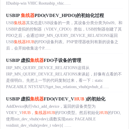
IDusbip-win VHIC Rootusbip_vhic......
USBIP
集线器
PDO(VDEV_HPDO)的初始化过程
USB
集线器
其实也是USB设备的一类，其设备分类分类为0x09。和
USBIP虚拟的控制器（VDEV_CPDO）类似，USB控制器创建了其
PDO之后，会通过IRP_MN_QUERY_DEVICE_RELATIONS返回
USB
集线器
HUB
的PDO设备列表。PNP管理器收到有新的设备之
后，会开始收集这个P......
USBIP 虚拟
集线器
FDO子设备的管理
IRP_MN_QUERY_DEVICE_RELATIONS这得从
IRP_MN_QUERY_DEVICE_RELATIONS来谈起，好像有点看的不
是很明白。先把上一节的代码复制过来，看一下：static
PAGEABLE NTSTATUSget_bus_relations_vhub(pvhub_d......
USBIP 虚拟
集线器
FDO(VDEV_V
HUB
)的初始化
AddDevice执行vhci_add_device，返回的设备类型为
VDEV_V
HUB
，
集线器
HUB
的FDO类型。然后初始化
HUB
的FDO,
使用init_dev_vhub(vdev);函数实现static PAGEABLE
voidinit_dev_vhub(pvdev_t vdev){ ......