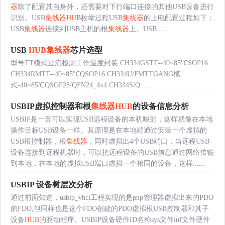
器
除了配置其自身外，还需要对下行端口连接的其他USB设备进行
识别。USB
集线器
HUB
枚举过程USB
集线器
的上电配置过程如下：
USB
集线器
连接到USB主机的根
集线器
上。USB......
USB
HUB
集线器
芯片选型
型号TT模式过流检测工作温度封装 CH334GSTT--40~85℃SOP16
CH334RMTT--40~85℃QSOP16 CH334U/FMTTGANG模
式-40~85℃QSOP28/QFN24_4x4 CH334S/Q......
USBIP虚拟控制器和根
集线器
HUB
的设备信息分析
USBIP是一套可以实现USB远程设备的本机映射，这样就像在本地
操作目标USB设备一样。其原理是在本地端通过安装一个虚拟的
USB根控制器，根
集线器
，同时虚拟出4个USB端口，当远程USB
设备连接到远程机器时，可以把远程设备的USB信息通过网络传输
到本地，在本地的虚拟USB端口虚拟一个相同的设备，这样......
USBIP 设备树层次分析
通过前面知道，usbip_vhci工程实现的是pnp管理器虚拟出来的PDO
的FDO,但同样也是这个FDO创建的PDO虚拟根USB控制器和其子
设备
HUB
的驱动程序。USBIP设备硬件ID名称sys文件inf文件硬件