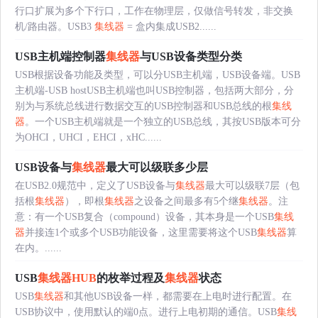
行口扩展为多个下行口，工作在物理层，仅做信号转发，非交换
机/路由器。USB3
集线器
= 盒内集成USB2......
USB主机端控制器
集线器
与USB设备类型分类
USB根据设备功能及类型，可以分USB主机端，USB设备端。USB
主机端-USB hostUSB主机端也叫USB控制器，包括两大部分，分
别为与系统总线进行数据交互的USB控制器和USB总线的根
集线
器
。一个USB主机端就是一个独立的USB总线，其按USB版本可分
为OHCI，UHCI，EHCI，xHC......
USB设备与
集线器
最大可以级联多少层
在USB2.0规范中，定义了USB设备与
集线器
最大可以级联7层（包
括根
集线器
），即根
集线器
之设备之间最多有5个继
集线器
。注
意：有一个USB复合（compound）设备，其本身是一个USB
集线
器
并接连1个或多个USB功能设备，这里需要将这个USB
集线器
算
在内。......
USB
集线器
HUB
的枚举过程及
集线器
状态
USB
集线器
和其他USB设备一样，都需要在上电时进行配置。在
USB协议中，使用默认的端0点。进行上电初期的通信。USB
集线