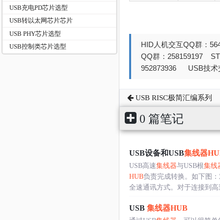
USB充电PD芯片选型
USB转以太网芯片芯片
USB PHY芯片选型
HID人机交互QQ群：564
USB控制类芯片选型
QQ群：258159197 
952873936 USB技术交
USB RISC极简汇编系列
0 篇笔记
USB设备和USB
集线器
HU
USB高速
集线器
与USB根
集线
HUB
负责完成转换。如下图：对
全速通讯方式。对于连接到高速..
USB
集线器
HUB