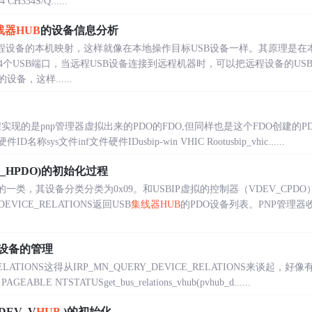
CH334S/Q......
线器
HUB
的设备信息分析
B远程设备的本机映射，这样就像在本地操作目标USB设备一样。其原理是在
4个USB端口，当远程USB设备连接到远程机器时，可以把远程设备的U
备，这样......
i工程实现的是pnp管理器虚拟出来的PDO的FDO,但同样也是这个FDO创建的
称sys文件inf文件硬件IDusbip-win VHIC Rootusbip_vhic......
V_HPDO)的初始化过程
的一类，其设备分类分类为0x09。和USBIP虚拟的控制器（VDEV_CPD
EVICE_RELATIONS返回USB
集线器
HUB
的PDO设备列表。PNP管理
子设备的管理
E_RELATIONS这得从IRP_MN_QUERY_DEVICE_RELATIONS来
LE NTSTATUSget_bus_relations_vhub(pvhub_d......
DEV_V
HUB
)的初始化