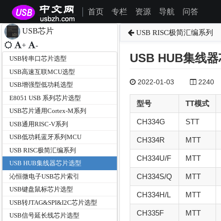
首页
专栏
资源
导航
问答
|
USB芯片
USB RISC极简汇编系列
+
-
USB HUB集线
USB转串口芯片选型
USB高速互联MCU选型
2022-01-03
2240
USB增强型低功耗选型
E8051 USB 系列芯片选型
型号
TT模式
USB芯片通用Cortex-M系列
CH334G
STT
USB通用RISC-V系列
USB低功耗蓝牙系列MCU
CH334R
MTT
USB RISC极简汇编系列
CH334U/F
MTT
USB HUB集线器芯片选型
CH334S/Q
MTT
沁恒微电子USB芯片索引
USB键盘鼠标芯片选型
CH334H/L
MTT
USB转JTAG&SPI&I2C芯片选型
CH335F
MTT
USB信号延长线芯片选型