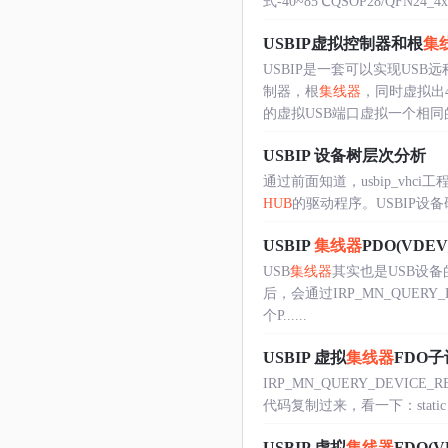
式-40~85℃QSOP28/QFN24_4x4 
USBIP虚拟控制器和根
集
USBIP是一套可以实现US
制器，根
集线器
，同时虚拟出
的虚拟USB端口虚拟一个相同的设
USBIP 设备树层次分析
通过前面知道，usbip_vhc
HUB
的驱动程序。USBIP设备硬件ID名
USBIP
集线器
PDO(VDE
USB
集线器
其实也是USB设备
后，会通过IRP_MN_QUERY_D
个P......
USBIP 虚拟
集线器
FDO
IRP_MN_QUERY_DEVIC
代码复制过来，看一下：static PAGEAB
USBIP 虚拟
集线器
FDO(V