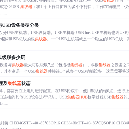
的实现主机扩展USB设备的数量。在USB协议规范中，USB
集线器
作为了
本定位USB
集线器
：将1 个上行口扩展为多个下行口，工作在物理层，仅
....
与USB设备类型分类
分USB主机端，USB设备端。USB主机端-USB hostUSB主机端也叫
制器和USB总线的根
集线器
。一个USB主机端就是一个独立的USB总线，其
以级联多少层
B设备与
集线器
最大可以级联7层（包括根
集线器
），即根
集线器
之设备之
设备，其本身是一个USB
集线器
并接连1个或多个USB功能设备，这里需要将这
程及
集线器
状态
一样，都需要在上电时进行配置。在USB协议中，使用默认的端0点。进行上
连接的其他USB设备进行识别。USB
集线器
HUB
枚举过程USB
集线器
的
.....
34GSTT--40~85℃SOP16 CH334RMTT--40~85℃QSOP16 CH33