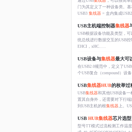
通过USB
集线器
，可以很简单
门为其定义了一种设备类。基
USB3
集线器
= 盒内集成USB2..
USB主机端控制器
集线器
USB根据设备功能及类型，可以
统总线进行数据交互的USB控
EHCI，xHC......
USB设备与
集线器
最大可
在USB2.0规范中，定义了US
个USB复合（compound）
USB
集线器
HUB
的枚举过
USB
集线器
和其他USB设备
置其自身外，还需要对下行端口
到USB主机的根
集线器
上。USB.
USB
HUB
集线器
芯片选型
型号TT模式过流检测工作温度封装 CH3