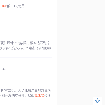
化
HUB
的FDO,使用
ER硬件设计上的缺陷，根本达不到这
多数设备只定义2或3个端点（例如数据
html
到USB主机。为了让用户更加方便简
用和开发的友好性。USB
集线器
必须