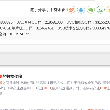
随手分享，手有余香
808376 UAC音频QQ群：218581009 UVC相机QQ群：331552
STC-USB单片机QQ群：315457461 USB技术交流QQ群2:580684
流3:1031974172
B
的数据传输
器
之间只通过USB使用USB高速通讯讯方式，而对于低速或全速的数据通
于USB高速设备和USB高速
HUB
,使用高速通讯。对于连接到高速
HUB
上
....