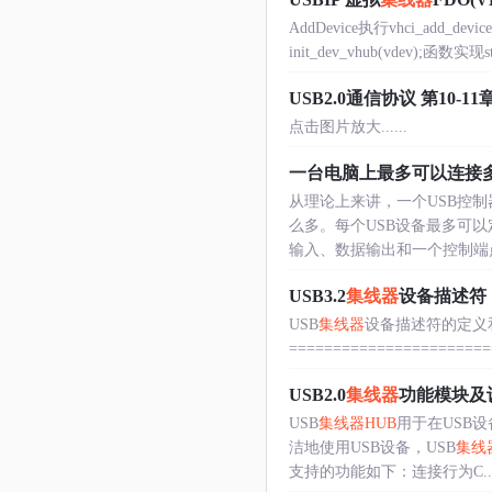
AddDevice执行vhci_add_
init_dev_vhub(vdev);函数实现stat
USB2.0通信协议 第10-1
点击图片放大......
一台电脑上最多可以连接多
从理论上来讲，一个USB控制
么多。每个USB设备最多可以
输入、数据输出和一个控制端点）。
USB3.2
集线器
设备描述符
USB
集线器
设备描述符的定义和USB设
=========================
USB2.0
集线器
功能模块及
USB
集线器
HUB
用于在USB
洁地使用USB设备，USB
集线
支持的功能如下：连接行为C....