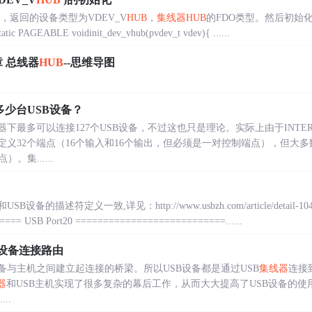
device，返回的设备类型为VDEV_V
HUB
，
集线器
HUB
的FDO类型。然后初始
ic PAGEABLE voidinit_dev_vhub(pvdev_t vdev){ ......
1章 总线器
HUB
--思维导图
少台USB设备？
器下最多可以连接127个USB设备，不过这也只是理论。实际上由于INT
定义32个端点（16个输入和16个输出，但必须是一对控制端点），但大
集......
备的描述符定义一致,详见：http://www.usbzh.com/article/detail-104.
== USB Port20 ===========================......
设备连接路由
设备与主机之间建立起连接的桥梁。所以USB设备都是通过USB
集线器
连接
器
和USB主机实现了很多复杂的幕后工作，从而大大提高了USB设备的使
..