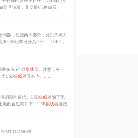
一种特殊的设备在存在，USB规范专
做信号转发，非交换机/路由器。
USB控制器，包括两大部分，分别为与系
按USB版本可分为OHCI，UHCI，
间最多有5个继
集线器
。注意：有一
个USB
集线器
算在内。......
电初期的通信。USB
集线器
除了配
上电配置过程如下：USB
集线器
连接
4U/FMTTGANG模