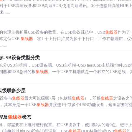
于USB高速设备和USB高速HUB,使用高速通讯。对于连接到高速HUB上
....
的实现主机扩展USB设备的数量。在USB协议规范中，USB
集线器
作为了
本定位USB
集线器
：将1 个上行口扩展为多个下行口，工作在物理层，仅
....
与USB设备类型分类
分USB主机端，USB设备端。USB主机端-USB hostUSB主机端也叫
制器和USB总线的根
集线器
。一个USB主机端就是一个独立的USB总线，其
以级联多少层
B设备与
集线器
最大可以级联7层（包括根
集线器
），即根
集线器
之设备之
设备，其本身是一个USB
集线器
并接连1个或多个USB功能设备，这里需要将这
程及
集线器
状态
一样，都需要在上电时进行配置。在USB协议中，使用默认的端0点。进行上
连接的其他USB设备进行识别。USB
集线器
HUB枚举过程USB
集线器
的