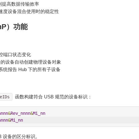
机制提高数据传输效率
速度设备混合使用时的稳定性
nP）功能
控端口状态变化
接的设备自动创建物理设备对象
统报告 Hub 下的所有子设备
函数构建符合 USB 规范的设备标识：
eIDs
nnnn
&
Rev_nnnn
&
Mi_nn
nnnn
&
Mi_nn
SB 设备的区分标识。