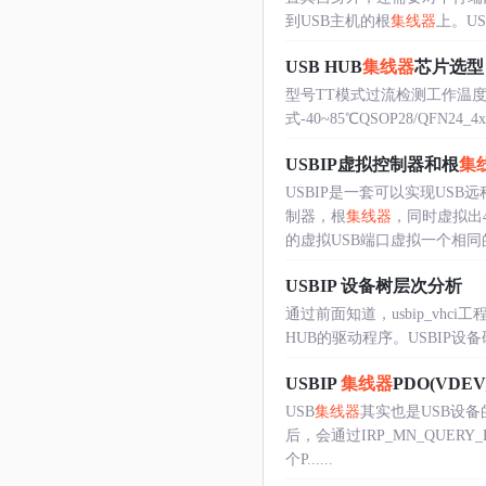
到USB主机的根
集线器
上。USB.
USB HUB
集线器
芯片选型
型号TT模式过流检测工作温度封装 CH3
式-40~85℃QSOP28/QFN24_4x4 
USBIP虚拟控制器和根
集
USBIP是一套可以实现US
制器，根
集线器
，同时虚拟出
的虚拟USB端口虚拟一个相同的设
USBIP 设备树层次分析
通过前面知道，usbip_vhc
HUB的驱动程序。USBIP设备硬件ID名称
USBIP
集线器
PDO(VDE
USB
集线器
其实也是USB设备
后，会通过IRP_MN_QUERY_D
个P......