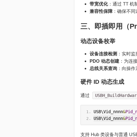
带宽优化
：通过 TT 
兼容性保障
：确保不同
三、即插即用（P
动态设备枚举
设备连接检测
：实时监
PDO 动态创建
：为连
总线关系查询
：向操作系
硬件 ID 动态生成
通过
USBH_BuildHardwar
USB\Vid_nnnn
&
Pid_
USB\Vid_nnnn
&
Pid_
支持 Hub 类设备与普通 U