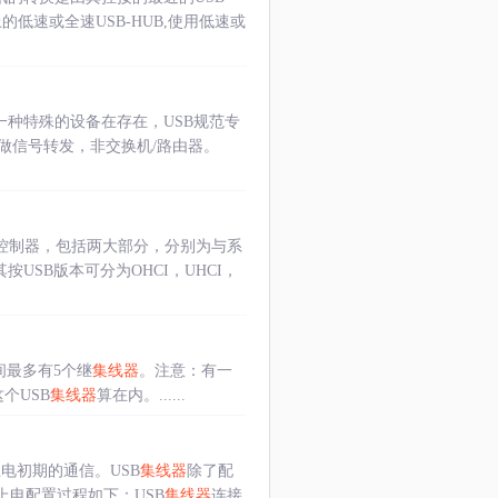
的低速或全速USB-HUB,使用低速或
一种特殊的设备在存在，USB规范专
做信号转发，非交换机/路由器。
USB控制器，包括两大部分，分别为与系
按USB版本可分为OHCI，UHCI，
间最多有5个继
集线器
。注意：有一
个USB
集线器
算在内。......
电初期的通信。USB
集线器
除了配
上电配置过程如下：USB
集线器
连接