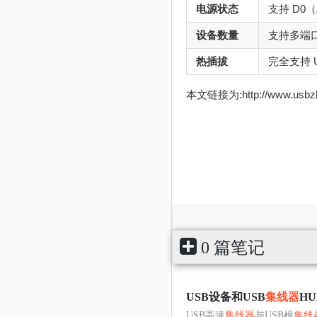
电源状态
支持 D0
设备数量
支持多端口
热插拔
完全支持 
本文链接为:http://www.usb
0 篇笔记
USB设备和USB
集线器
H
USB高速
集线器
与USB根
集线