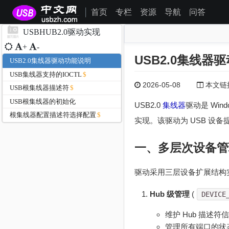
首页
专栏
资源
导航
问答
|
USBHUB2.0驱动实现
+
-
USB2.0集线器
USB2.0集线器驱动功能说明
USB集线器支持的IOCTL
2026-05-08
本文链接为
USB根集线器描述符
USB根集线器的初始化
USB2.0
集线器
驱动是 Win
根集线器配置描述符选择配置
实现。该驱动为 USB 设
一、多层次设备管
驱动采用三层设备扩展结构
Hub 级管理
(
DEVICE
维护 Hub 描述符
管理所有端口的状