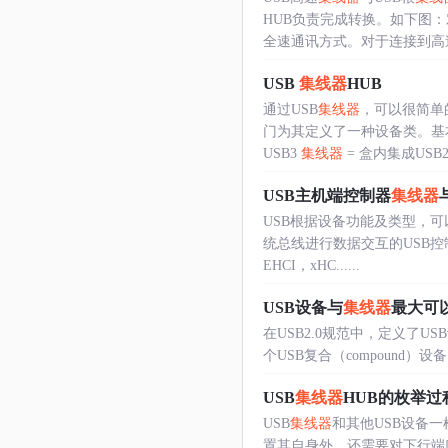
HUB负责完成转换。如下图：对
全速通讯方式。对于连接到高速..
USB
集线器
HUB
通过USB
集线器
，可以很简单
门为其定义了一种设备类。基
USB3
集线器
= 盒内集成USB2..
USB主机端控制器
集线器
USB根据设备功能及类型，可以
统总线进行数据交互的USB控
EHCI，xHC......
USB设备与
集线器
最大可
在USB2.0规范中，定义了US
个USB复合（compound）
USB
集线器
HUB的枚举过
USB
集线器
和其他USB设备
置其自身外，还需要对下行端口