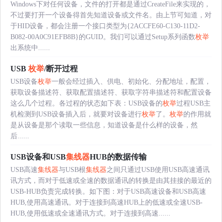
Windows下对任何设备，文件的打开都是通过CreateFile来实现的，
不过要打开一个设备得首先知道设备或文件名。由上节可知道，对
于HID设备，都会注册一个接口类型为{2ACCFE60-C130-11D2-
B082-00A0C91EFB8B}的GUID。我们可以通过Setup系列函数
枚举
出系统中......
USB
枚举
/断开过程
USB设备
枚举
一般会经过插入、供电、初始化、分配地址，配置，
获取设备描述符、获取配置描述符、获取字符串描述符和配置设备
这么几个过程。各过程的状态如下表：USB设备的
枚举
过程USB主
机检测到USB设备插入后，就要对设备进行
枚举
了。
枚举
的作用就
是从设备是那个读取一些信息，知道设备是什么样的设备，然
后......
USB设备和USB
集线器
HUB的数据传输
USB高速
集线器
与USB根
集线器
之间只通过USB使用USB高速通讯
讯方式，而对于低速或全速的数据通讯的转换是由其挂接的最近的
USB-HUB负责完成转换。如下图：对于USB高速设备和USB高速
HUB,使用高速通讯。对于连接到高速HUB上的低速或全速USB-
HUB,使用低速或全速通讯方式。对于连接到高速......