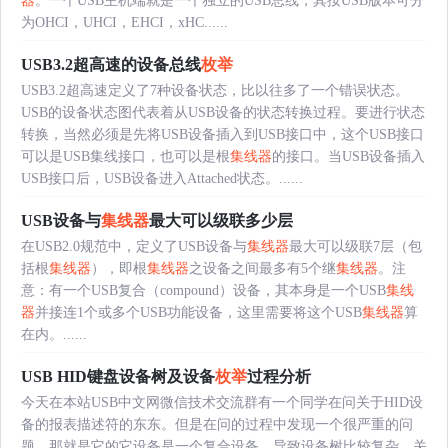
器
。一个USB主机端就是一个独立的USB总线，其按USB版本可分
为OHCI，UHCI，EHCI，xHC......
USB3.2超高速的设备总线
枚举
USB3.2超高速定义了7种设备状态，比以往多了一个错误状态。
USB的设备状态图代表着从USB设备的状态转换过程。要进行状态
转换，当然必须是先将USB设备插入到USB接口中，这个USB接口
可以是USB集线接口，也可以是根
集线器
的接口。当USB设备插入
USB接口后，USB设备进入Attached状态。......
USB设备与
集线器
最大可以级联多少层
在USB2.0规范中，定义了USB设备与
集线器
最大可以级联7层（包
括根
集线器
），即根
集线器
之设备之间最多有5个继
集线器
。注
意：有一个USB复合（compound）设备，其本身是一个USB
集线
器
并接连1个或多个USB功能设备，这里需要将这个USB
集线器
算
在内。......
USB HID键盘设备树及设备
枚举
过程分析
今天在本站USB中文网微信技术交流群有一个同学在问关于HID设
备的报表描述符的东东。但是在问的过程中发现一个很严重的问
题，那就是它的它设备是一个复合设备，导致设备树比较复杂，关