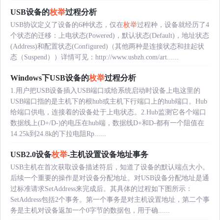
USB设备的
枚举
过程分析
USB协议定义了设备的6种状态，仅在
枚举
过程种，设备就经历了4
个状态的迁移：上电状态(Powered)，默认状态(Default)，地址状态
(Address)和配置状态(Configured)（其他两种是连接状态和挂起状
态（Suspend））详情可见：http://www.usbzh.com/art......
Windows下USB设备的
枚举
过程分析
1.用户把USB设备插入USB端口或给系统启动时设备上电这里的
USB端口指的是主机下的根hub或主机下行端口上的hub端口。Hub
给端口供电，连接着的设备处于上电状态。2.Hub监测它各个端口
数据线上(D+/D-)的电压在hub端，数据线D+和D-都有一个阻值在
14.25k到24.8k的下拉电阻Rp......
USB2.0设备
枚举
-主机设置设备地址事务
USB主机在首次获取设备描述符后，知道了设备的默认端点大小。
后续一个重要的操作是对设备分配地址。对USB设备分配地址是通
过标准请求SetAddress来完成后。其具体的过程如下图所示：
SetAddress包括2个事务。第一个事务是对主机设置地址，第二个事
务是主机对设备返加一个0字节的数据包，用于确......