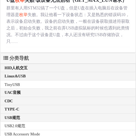
U盘
枚举
失败-该设备无法启动（GET_MAX_LUN请求）
群里有人用STM32搞了一个U盘，但是U盘在插入电脑后在设备管
理器是
枚举
失败。我让他看一下设备状态：又是熟悉的错误码10，
表示设备启动失败。设备的启动失败，一般在设备获取描述符获取
之后，初始会失败，我之前在弄USB虚拟鼠标的时候也遇到此类情
况。不过由于这个设备是U盘，本人还没有研究USB存储协议，
只......
分类导航
HID人机交互
Linux&USB
TinyUSB
UAC音频
CDC
TYPE-C
USB规范
USB2.0规范
USB Accessory Mode