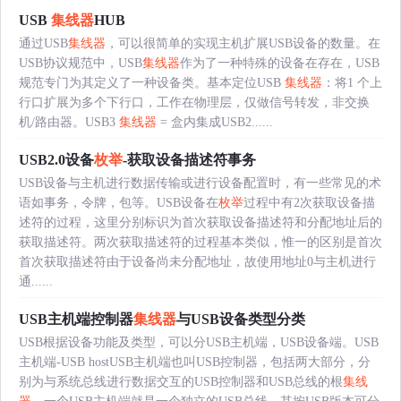
USB
集线器
HUB
通过USB
集线器
，可以很简单的实现主机扩展USB设备的数量。在
USB协议规范中，USB
集线器
作为了一种特殊的设备在存在，USB
规范专门为其定义了一种设备类。基本定位USB
集线器
：将1 个上
行口扩展为多个下行口，工作在物理层，仅做信号转发，非交换
机/路由器。USB3
集线器
= 盒内集成USB2......
USB2.0设备
枚举
-获取设备描述符事务
USB设备与主机进行数据传输或进行设备配置时，有一些常见的术
语如事务，令牌，包等。USB设备在
枚举
过程中有2次获取设备描
述符的过程，这里分别标识为首次获取设备描述符和分配地址后的
获取描述符。两次获取描述符的过程基本类似，惟一的区别是首次
首次获取描述符由于设备尚未分配地址，故使用地址0与主机进行
通......
USB主机端控制器
集线器
与USB设备类型分类
USB根据设备功能及类型，可以分USB主机端，USB设备端。USB
主机端-USB hostUSB主机端也叫USB控制器，包括两大部分，分
别为与系统总线进行数据交互的USB控制器和USB总线的根
集线