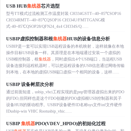
USB HUB
集线器
芯片选型
型号TT模式过流检测工作温度封装 CH334GSTT--40~85℃SOP16
CH334RMTT--40~85℃QSOP16 CH334U/FMTTGANG模
式-40~85℃QSOP28/QFN24_4x4 CH334S/Q......
USBIP虚拟控制器和根
集线器
HUB的设备信息分析
USBIP是一套可以实现USB远程设备的本机映射，这样就像在本地
操作目标USB设备一样。其原理是在本地端通过安装一个虚拟的
USB根控制器，根
集线器
，同时虚拟出4个USB端口，当远程USB
设备连接到远程机器时，可以把远程设备的USB信息通过网络传输
到本地，在本地的虚拟USB端口虚拟一个相同的设备，这样......
USBIP 设备树层次分析
通过前面知道，usbip_vhci工程实现的是pnp管理器虚拟出来的PDO
的FDO,但同样也是这个FDO创建的PDO虚拟根USB控制器和其子
设备HUB的驱动程序。USBIP设备硬件ID名称sys文件inf文件硬件
IDusbip-win VHIC Rootusbip_vhic......
USBIP
集线器
PDO(VDEV_HPDO)的初始化过程