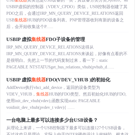
USB
集线器
其实也是USB设备的一类，其设备分类分类为0x09。和
USBIP虚拟的控制器（VDEV_CPDO）类似，USB控制器创建了其
PDO之后，会通过IRP_MN_QUERY_DEVICE_RELATIONS返回
USB
集线器
HUB的PDO设备列表。PNP管理器收到有新的设备之
后，会开始收集这个P......
USBIP 虚拟
集线器
FDO子设备的管理
IRP_MN_QUERY_DEVICE_RELATIONS这得从
IRP_MN_QUERY_DEVICE_RELATIONS来谈起，好像有点看的不
是很明白。先把上一节的代码复制过来，看一下：static
PAGEABLE NTSTATUSget_bus_relations_vhub(pvhub_d......
USBIP 虚拟
集线器
FDO(VDEV_VHUB )的初始化
AddDevice执行vhci_add_device，返回的设备类型为
VDEV_VHUB，
集线器
HUB的FDO类型。然后初始化HUB的FDO,
使用init_dev_vhub(vdev);函数实现static PAGEABLE
voidinit_dev_vhub(pvdev_t vdev){ ......
一台电脑上最多可以连接多少台USB设备？
从理论上来讲，一个USB控制器下最多可以连接127个USB设备，
不过这也只是理论。实际上由于INTER硬件设计上的缺陷，根本达