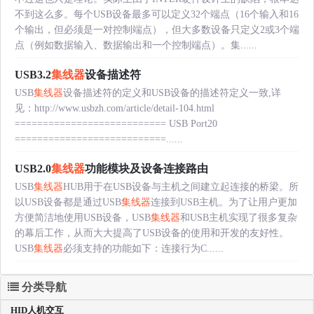
不到这么多。每个USB设备最多可以定义32个端点（16个输入和16
个输出，但必须是一对控制端点），但大多数设备只定义2或3个端
点（例如数据输入、数据输出和一个控制端点）。集......
USB3.2
集线器
设备描述符
USB
集线器
设备描述符的定义和USB设备的描述符定义一致,详
见：http://www.usbzh.com/article/detail-104.html
=========================== USB Port20
===========================......
USB2.0
集线器
功能模块及设备连接路由
USB
集线器
HUB用于在USB设备与主机之间建立起连接的桥梁。所
以USB设备都是通过USB
集线器
连接到USB主机。为了让用户更加
方便简洁地使用USB设备，USB
集线器
和USB主机实现了很多复杂
的幕后工作，从而大大提高了USB设备的使用和开发的友好性。
USB
集线器
必须支持的功能如下：连接行为C......
分类导航
HID人机交互