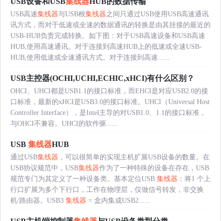
USB设备和USB
集线器
HUB的数据传输
USB高速
集线器
与USB根
集线器
之间只通过USB使用USB高速通讯
讯方式，而对于低速或全速的数据通讯的转换是由其挂接的最近的
USB-HUB负责完成转换。如下图：对于USB高速设备和USB高速
HUB,使用高速通讯。对于连接到高速HUB上的低速或全速USB-
HUB,使用低速或全速通讯方式。对于连接到高速......
USB主控器(OCHI,UCHI,ECHIC,xHCI)有什么区别？
OHCI、UHCI都是USB1.1的接口标准，而EHCI是对应USB2.0的接
口标准，最新的xHCI是USB3.0的接口标准。UHCI（Universal Host
Controller Interface），是Intel主导的对USB1.0、1.1的接口标准，
与OHCI不兼容。UHCI的软件驱......
USB
集线器
HUB
通过USB
集线器
，可以很简单的实现主机扩展USB设备的数量。在
USB协议规范中，USB
集线器
作为了一种特殊的设备在存在，USB
规范专门为其定义了一种设备类。基本定位USB
集线器
：将1 个上
行口扩展为多个下行口，工作在物理层，仅做信号转发，非交换
机/路由器。USB3
集线器
= 盒内集成USB2......