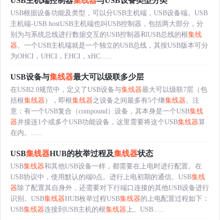
USB主机端控制器
集线器
与USB设备类型分类
USB根据设备功能及类型，可以分USB主机端，USB设备端。USB
主机端-USB hostUSB主机端也叫USB控制器，包括两大部分，分
别为与系统总线进行数据交互的USB控制器和USB总线的根
集线
器
。一个USB主机端就是一个独立的USB总线，其按USB版本可分
为OHCI，UHCI，EHCI，xHC......
USB设备与
集线器
最大可以级联多少层
在USB2.0规范中，定义了USB设备与
集线器
最大可以级联7层（包
括根
集线器
），即根
集线器
之设备之间最多有5个继
集线器
。注
意：有一个USB复合（compound）设备，其本身是一个USB
集线
器
并接连1个或多个USB功能设备，这里需要将这个USB
集线器
算
在内。......
USB
集线器
HUB的枚举过程及
集线器
状态
USB
集线器
和其他USB设备一样，都需要在上电时进行配置。在
USB协议中，使用默认的端0点。进行上电初期的通信。USB
集线
器
除了配置其自身外，还需要对下行端口连接的其他USB设备进行
识别。USB
集线器
HUB枚举过程USB
集线器
的上电配置过程如下：
USB
集线器
连接到USB主机的根
集线器
上。USB......