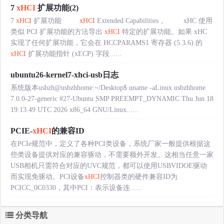
7
xHCI
扩展功能(2)
7
xHCI
扩展功能
xHCI
Extended Capabilities 。 xHC 使用
类似 PCI 扩展功能的方法导出
xHCI
特定的扩展功能。如果 xHC
实现了任何扩展功能，它会在 HCCPARAMS1 寄存器 (5.3.6) 的
xHCI
扩展功能指针 (xECP) 字段......
ubuntu26-kernel7-xhci-usb日志
系统版本usbzh@usbzhhome:~/Desktop$ uname -aLinux usbzhhome
7.0.0-27-generic #27-Ubuntu SMP PREEMPT_DYNAMIC Thu Jun 18
19:13:49 UTC 2026 x86_64 GNU/Linux......
PCIE-
xHCI
的兼容ID
在PCIe规范中，定义了各种PCI类设备，系统厂家一般提供根据这
些类设备提供对应的兼容驱动，不需要额外开发。这相当任意一家
USB相机只需符合对应的UVC规范，都可以使用USBVIDOE驱动
而实现免驱动。PCI设备
xHCI
控制器类的硬件兼容ID为
PCICC_0C0330，其中PCI：表示设备连......
分类导航