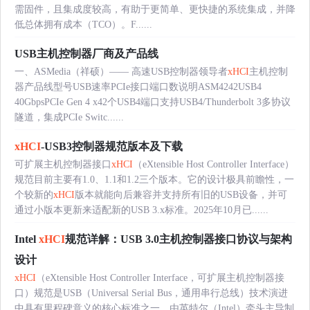
需固件，且集成度较高，有助于更简单、更快捷的系统集成，并降
低总体拥有成本（TCO）。F......
USB主机控制器厂商及产品线
一、ASMedia（祥硕）—— 高速USB控制器领导者
xHCI
主机控制
器产品线型号USB速率PCIe接口端口数说明ASM4242USB4
40GbpsPCIe Gen 4 x42个USB4端口支持USB4/Thunderbolt 3多协议
隧道，集成PCIe Switc......
xHCI
-USB3控制器规范版本及下载
可扩展主机控制器接口
xHCI
（eXtensible Host Controller Interface）
规范目前主要有1.0、1.1和1.2三个版本。它的设计极具前瞻性，一
个较新的
xHCI
版本就能向后兼容并支持所有旧的USB设备，并可
通过小版本更新来适配新的USB 3.x标准。2025年10月已......
Intel
xHCI
规范详解：USB 3.0主机控制器接口协议与架构
设计
xHCI
（eXtensible Host Controller Interface，可扩展主机控制器接
口）规范是USB（Universal Serial Bus，通用串行总线）技术演进
中具有里程碑意义的核心标准之一，由英特尔（Intel）牵头主导制