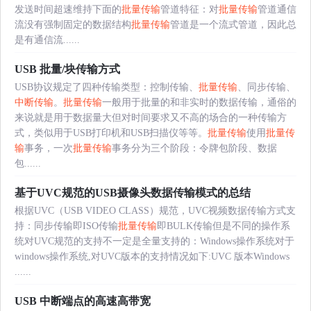
发送时间超速维持下面的
批量传输
管道特征：对
批量传输
管道通信
流没有强制固定的数据结构
批量传输
管道是一个流式管道，因此总
是有通信流......
USB 批量/块传输方式
USB协议规定了四种传输类型：控制传输、
批量传输
、同步传输、
中断传输
。
批量传输
一般用于批量的和非实时的数据传输，通俗的
来说就是用于数据量大但对时间要求又不高的场合的一种传输方
式，类似用于USB打印机和USB扫描仪等等。
批量传输
使用
批量传
输
事务，一次
批量传输
事务分为三个阶段：令牌包阶段、数据
包......
基于UVC规范的USB摄像头数据传输模式的总结
根据UVC（USB VIDEO CLASS）规范，UVC视频数据传输方式支
持：同步传输即ISO传输
批量传输
即BULK传输但是不同的操作系
统对UVC规范的支持不一定是全量支持的：Windows操作系统对于
windows操作系统,对UVC版本的支持情况如下:UVC 版本Windows
......
USB 中断端点的高速高带宽