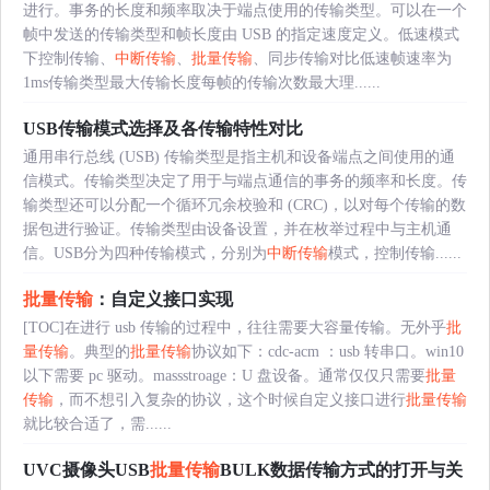
进行。事务的长度和频率取决于端点使用的传输类型。可以在一个
帧中发送的传输类型和帧长度由 USB 的指定速度定义。低速模式
下控制传输、
中断传输
、
批量传输
、同步传输对比低速帧速率为
1ms传输类型最大传输长度每帧的传输次数最大理......
USB传输模式选择及各传输特性对比
通用串行总线 (USB) 传输类型是指主机和设备端点之间使用的通
信模式。传输类型决定了用于与端点通信的事务的频率和长度。传
输类型还可以分配一个循环冗余校验和 (CRC)，以对每个传输的数
据包进行验证。传输类型由设备设置，并在枚举过程中与主机通
信。USB分为四种传输模式，分别为
中断传输
模式，控制传输......
批量传输
：自定义接口实现
[TOC]在进行 usb 传输的过程中，往往需要大容量传输。无外乎
批
量传输
。典型的
批量传输
协议如下：cdc-acm ：usb 转串口。win10
以下需要 pc 驱动。massstroage：U 盘设备。通常仅仅只需要
批量
传输
，而不想引入复杂的协议，这个时候自定义接口进行
批量传输
就比较合适了，需......
UVC摄像头USB
批量传输
BULK数据传输方式的打开与关