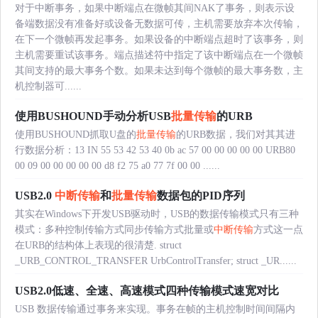
对于中断事务，如果中断端点在微帧其间NAK了事务，则表示设
备端数据没有准备好或设备无数据可传，主机需要放弃本次传输，
在下一个微帧再发起事务。如果设备的中断端点超时了该事务，则
主机需要重试该事务。端点描述符中指定了该中断端点在一个微帧
其间支持的最大事务个数。如果未达到每个微帧的最大事务数，主
机控制器可......
使用BUSHOUND手动分析USB
批量传输
的URB
使用BUSHOUND抓取U盘的
批量传输
的URB数据，我们对其其进
行数据分析：13 IN 55 53 42 53 40 0b ac 57 00 00 00 00 00 URB80
00 09 00 00 00 00 00 d8 f2 75 a0 77 7f 00 00 ......
USB2.0
中断传输
和
批量传输
数据包的PID序列
其实在Windows下开发USB驱动时，USB的数据传输模式只有三种
模式：多种控制传输方式同步传输方式批量或
中断传输
方式这一点
在URB的结构体上表现的很清楚. struct
_URB_CONTROL_TRANSFER UrbControlTransfer; struct _UR......
USB2.0低速、全速、高速模式四种传输模式速宽对比
USB 数据传输通过事务来实现。事务在帧的主机控制时间间隔内