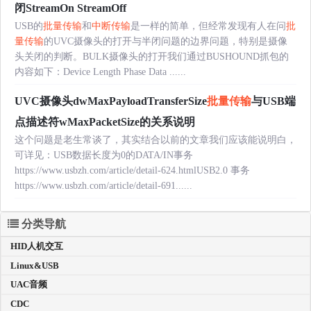
闭StreamOn StreamOff
USB的
批量传输
和
中断传输
是一样的简单，但经常发现有人在问
批
量传输
的UVC摄像头的打开与半闭问题的边界问题，特别是摄像
头关闭的判断。BULK摄像头的打开我们通过BUSHOUND抓包的
内容如下：Device Length Phase Data ......
UVC摄像头dwMaxPayloadTransferSize
批量传输
与USB端
点描述符wMaxPacketSize的关系说明
这个问题是老生常谈了，其实结合以前的文章我们应该能说明白，
可详见：USB数据长度为0的DATA/IN事务
https://www.usbzh.com/article/detail-624.htmlUSB2.0 事务
https://www.usbzh.com/article/detail-691......
分类导航
HID人机交互
Linux&USB
UAC音频
CDC