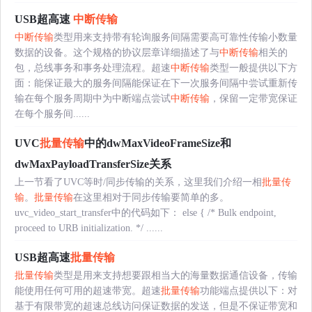
USB超高速
中断传输
中断传输
类型用来支持带有轮询服务间隔需要高可靠性传输小数量
数据的设备。这个规格的协议层章详细描述了与
中断传输
相关的
包，总线事务和事务处理流程。超速
中断传输
类型一般提供以下方
面：能保证最大的服务间隔能保证在下一次服务间隔中尝试重新传
输在每个服务周期中为中断端点尝试
中断传输
，保留一定带宽保证
在每个服务间......
UVC
批量传输
中的dwMaxVideoFrameSize和
dwMaxPayloadTransferSize关系
上一节看了UVC等时/同步传输的关系，这里我们介绍一相
批量传
输
。
批量传输
在这里相对于同步传输要简单的多。
uvc_video_start_transfer中的代码如下： else { /* Bulk endpoint,
proceed to URB initialization. */ ......
USB超高速
批量传输
批量传输
类型是用来支持想要跟相当大的海量数据通信设备，传输
能使用任何可用的超速带宽。超速
批量传输
功能端点提供以下：对
基于有限带宽的超速总线访问保证数据的发送，但是不保证带宽和