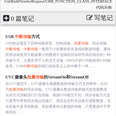
UsbBuildVendorRequest/URB_FUNCTION_CLASS_INTERFACE
代码示例
写笔记
0 篇笔记
USB
中断传输
方式
USB协议规定了四种传输类型：控制传输、
批量传输
、同步传输、
中断传输
。
中断传输
一般用于小批量的和非连续的数据传输，通俗
的来说就是用于数据量小的数据不连续的但实时性高的场合的一种
传输方式，主要应用于人机交互设备（HID)中的USB鼠标和USB键
盘等。USB
中断传输
和我们传统意义上的中断不一样。......
UVC摄像头
批量传输
的StreamOn和StreamOff
在UVC规范中，UVC摄像头视频数据的传输方式支持两种，分别
为
批量传输
和同步传输。UVC摄像头数据传输的格式按负载数据
头的方式按帧进行打包传输。根据USB规范可知，同步传输方式是
只要带中带有同步端点的接口，系统会定时从设备中读取数据，无
论设备中是否有数据。而如要要停止数据的传输，只需要选中不带
有同步......