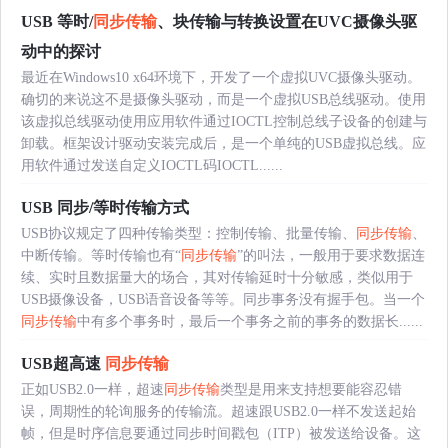
USB 等时/
同步传输
、块传输与转换设置在UVC摄像头驱
动中的探讨
最近在Windows10 x64环境下，开发了一个虚拟UVC摄像头驱动。
确切的来说这不是摄像头驱动，而是一个虚拟USB总线驱动。使用
该虚拟总线驱动使用应用软件通过IOCTL控制总线子设备的创建与
卸载。框架设计驱动安装完成后，是一个单纯的USB虚拟总线。应
用软件通过发送自定义IOCTL码IOCTL......
USB 同步/等时传输方式
USB协议规定了四种传输类型：控制传输、批量传输、
同步传输
、
中断传输。等时传输也有“
同步传输
”的叫法，一般用于要求数据连
续、实时且数据量大的场合，其对传输延时十分敏感，类似用于
USB摄像设备，USB语音设备等等。同步事务没有握手包。当一个
同步传输
中有多个事务时，最后一个事务之前的事务的数据长......
USB超高速
同步传输
正如USB2.0一样，超速
同步传输
类型是用来支持想要能容忍错
误，周期性的轮询服务的传输流。超速跟USB2.0一样不发送起始
帧，但是时序信息要通过同步时间戳包（ITP）被发送给设备。这