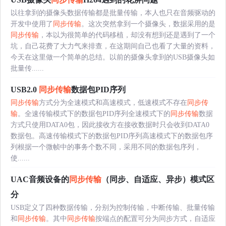
以往拿到的摄像头数据传输都是批量传输，本人也只在音频驱动的
开发中使用了
同步传输
。这次突然拿到一个摄像头，数据采用的是
同步传输
，本以为很简单的代码移植，却没有想到还是遇到了一个
坑，自己花费了大力气来排查，在这期间自己也看了大量的资料，
今天在这里做一个简单的总结。以前的摄像头拿到的USB摄像头如
批量传......
USB2.0
同步传输
数据包PID序列
同步传输
方式分为全速模式和高速模式，低速模式不存在
同步传
输
。全速传输模式下的数据包PID序列全速模式下的
同步传输
数据
方式只使用DATA0包，因此接收方在接收数据时只会收到DATA0
数据包。高速传输模式下的数据包PID序列高速模式下的数据包序
列根据一个微帧中的事务个数不同，采用不同的数据包序列，
使......
UAC音频设备的
同步传输
（同步、自适应、异步）模式区
分
USB定义了四种数据传输，分别为控制传输，中断传输、批量传输
和
同步传输
。其中
同步传输
按端点的配置可分为同步方式，自适应