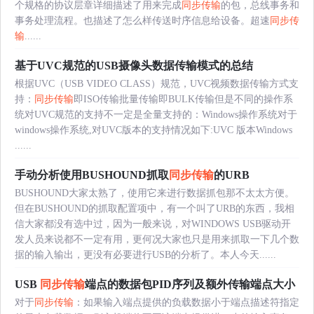
个规格的协议层章详细描述了用来完成
同步传输
的包，总线事务和
事务处理流程。也描述了怎么样传送时序信息给设备。超速
同步传
输
......
基于UVC规范的USB摄像头数据传输模式的总结
根据UVC（USB VIDEO CLASS）规范，UVC视频数据传输方式支
持：
同步传输
即ISO传输批量传输即BULK传输但是不同的操作系
统对UVC规范的支持不一定是全量支持的：Windows操作系统对于
windows操作系统,对UVC版本的支持情况如下:UVC 版本Windows
......
手动分析使用BUSHOUND抓取
同步传输
的URB
BUSHOUND大家太熟了，使用它来进行数据抓包那不太太方便。
但在BUSHOUND的抓取配置项中，有一个叫了URB的东西，我相
信大家都没有选中过，因为一般来说，对WINDOWS USB驱动开
发人员来说都不一定有用，更何况大家也只是用来抓取一下几个数
据的输入输出，更没有必要进行USB的分析了。本人今天......
USB
同步传输
端点的数据包PID序列及额外传输端点大小
对于
同步传输
：如果输入端点提供的负载数据小于端点描述符指定