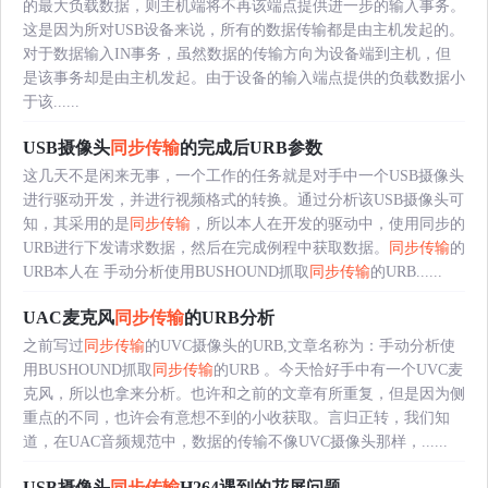
的最大负载数据，则主机端将不再该端点提供进一步的输入事务。
这是因为所对USB设备来说，所有的数据传输都是由主机发起的。
对于数据输入IN事务，虽然数据的传输方向为设备端到主机，但
是该事务却是由主机发起。由于设备的输入端点提供的负载数据小
于该......
USB摄像头
同步传输
的完成后URB参数
这几天不是闲来无事，一个工作的任务就是对手中一个USB摄像头
进行驱动开发，并进行视频格式的转换。通过分析该USB摄像头可
知，其采用的是
同步传输
，所以本人在开发的驱动中，使用同步的
URB进行下发请求数据，然后在完成例程中获取数据。
同步传输
的
URB本人在 手动分析使用BUSHOUND抓取
同步传输
的URB......
UAC麦克风
同步传输
的URB分析
之前写过
同步传输
的UVC摄像头的URB,文章名称为：手动分析使
用BUSHOUND抓取
同步传输
的URB 。今天恰好手中有一个UVC麦
克风，所以也拿来分析。也许和之前的文章有所重复，但是因为侧
重点的不同，也许会有意想不到的小收获取。言归正转，我们知
道，在UAC音频规范中，数据的传输不像UVC摄像头那样，......
USB摄像头
同步传输
H264遇到的花屏问题