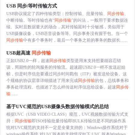
USB 同步/等时传输方式
USB协议规定了四种传输类型：控制传输、批量传输、
同步传输
、
中断传输。等时传输也有“
同步传输
”的叫法，一般用于要求数据连
续、实时且数据量大的场合，其对传输延时十分敏感，类似用于
USB摄像设备，USB语音设备等等。同步事务没有握手包。当一个
同步传输
中有多个事务时，最后一个事务之前的事务的数据长......
USB超高速
同步传输
正如USB2.0一样，超速
同步传输
类型是用来支持想要能容忍错
误，周期性的轮询服务的传输流。超速跟USB2.0一样不发送起始
帧，但是时序信息要通过同步时间戳包（ITP）被发送给设备。这
个规格的协议层章详细描述了用来完成
同步传输
的包，总线事务和
事务处理流程。也描述了怎么样传送时序信息给设备。超速
同步传
输
......
基于UVC规范的USB摄像头数据传输模式的总结
根据UVC（USB VIDEO CLASS）规范，UVC视频数据传输方式支
持：
同步传输
即ISO传输批量传输即BULK传输但是不同的操作系
统对UVC规范的支持不一定是全量支持的：Windows操作系统对于
windows操作系统,对UVC版本的支持情况如下:UVC 版本Windows