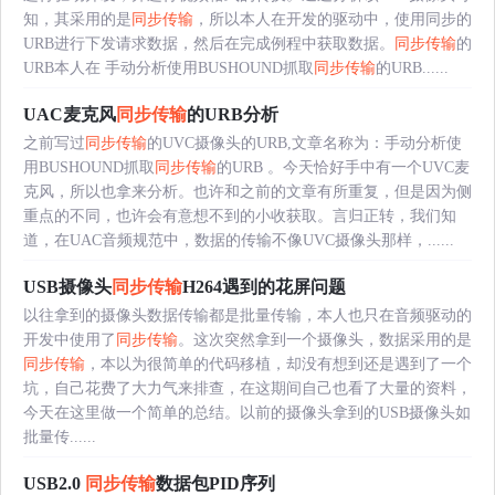
知，其采用的是
同步传输
，所以本人在开发的驱动中，使用同步的
URB进行下发请求数据，然后在完成例程中获取数据。
同步传输
的
URB本人在 手动分析使用BUSHOUND抓取
同步传输
的URB......
UAC麦克风
同步传输
的URB分析
之前写过
同步传输
的UVC摄像头的URB,文章名称为：手动分析使
用BUSHOUND抓取
同步传输
的URB 。今天恰好手中有一个UVC麦
克风，所以也拿来分析。也许和之前的文章有所重复，但是因为侧
重点的不同，也许会有意想不到的小收获取。言归正转，我们知
道，在UAC音频规范中，数据的传输不像UVC摄像头那样，......
USB摄像头
同步传输
H264遇到的花屏问题
以往拿到的摄像头数据传输都是批量传输，本人也只在音频驱动的
开发中使用了
同步传输
。这次突然拿到一个摄像头，数据采用的是
同步传输
，本以为很简单的代码移植，却没有想到还是遇到了一个
坑，自己花费了大力气来排查，在这期间自己也看了大量的资料，
今天在这里做一个简单的总结。以前的摄像头拿到的USB摄像头如
批量传......
USB2.0
同步传输
数据包PID序列