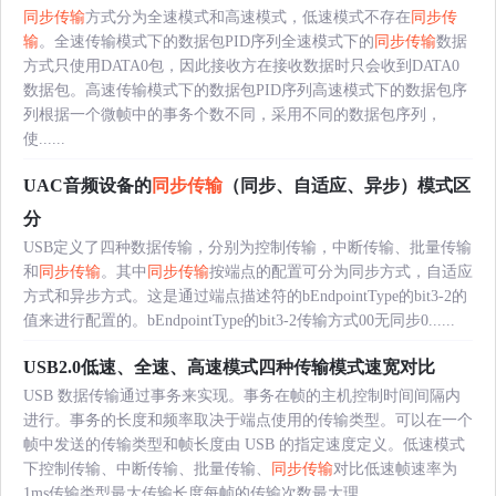
同步传输
方式分为全速模式和高速模式，低速模式不存在
同步传
输
。全速传输模式下的数据包PID序列全速模式下的
同步传输
数据
方式只使用DATA0包，因此接收方在接收数据时只会收到DATA0
数据包。高速传输模式下的数据包PID序列高速模式下的数据包序
列根据一个微帧中的事务个数不同，采用不同的数据包序列，
使......
UAC音频设备的
同步传输
（同步、自适应、异步）模式区
分
USB定义了四种数据传输，分别为控制传输，中断传输、批量传输
和
同步传输
。其中
同步传输
按端点的配置可分为同步方式，自适应
方式和异步方式。这是通过端点描述符的bEndpointType的bit3-2的
值来进行配置的。bEndpointType的bit3-2传输方式00无同步0......
USB2.0低速、全速、高速模式四种传输模式速宽对比
USB 数据传输通过事务来实现。事务在帧的主机控制时间间隔内
进行。事务的长度和频率取决于端点使用的传输类型。可以在一个
帧中发送的传输类型和帧长度由 USB 的指定速度定义。低速模式
下控制传输、中断传输、批量传输、
同步传输
对比低速帧速率为
1ms传输类型最大传输长度每帧的传输次数最大理......