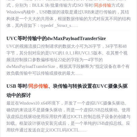
式，分别为：BULK 块/批量传输方式ISO 等时/
同步传输
方式在
Windows内核中，USB数据的读取是通过URB来进行传输的，其结
构体是一个大大的共用体，根据数据传输的方式对应其不同的结构
体，其内容如下：typedef _Struct_s......
UVC等时传输中的dwMaxPayloadTransferSize
UVC的视频流接口控制请求的数据大小可为26字节，34字节和48
字节，其分别对应的是UVC的1.0,1,1和UVC1.5版本。在其整个视
频流控制接口参数偏移地址22处的字段为一4字节的
dwMaxPayloadTransferSize，根据其字段解释为“指定设备在单个有
效负载传输中可以传输或接收的最大......
USB 等时/
同步传输
、块传输与转换设置在UVC摄像头驱
动中的探讨
最近在Windows10 x64环境下，开发了一个虚拟UVC摄像头驱动。
确切的来说这不是摄像头驱动，而是一个虚拟USB总线驱动。使用
该虚拟总线驱动使用应用软件通过IOCTL控制总线子设备的创建与
卸载。框架设计驱动安装完成后，是一个单纯的USB虚拟总线。应
用软件通过发送自定义IOCTL码IOCTL......