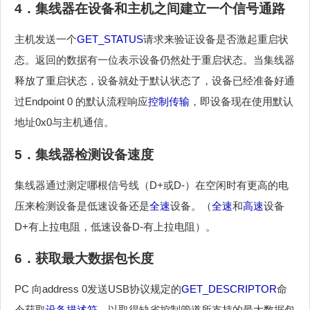
4．集线器在设备和主机之间建立一个信号通路
主机发送一个
GET_STATUS
请求来验证设备是否激起重启状
态。返回的数据有一位表示设备仍然处于重启状态。当集线器
释放了重启状态，设备就处于默认状态了，设备已经准备好通
过Endpoint 0 的默认流程响应
控制传输
，即设备现在使用默认
地址0x0与主机通信。
5．集线器检测设备速度
集线器通过测定哪根信号线（D+或D-）在空闲时有更高的电
压来检测设备是低速设备还是
全速
设备。（
全速
和
高速
设备
D+有上拉电阻，低速设备D-有上拉电阻）。
6．获取最大数据包长度
PC 向address 0发送USB协议规定的
GET_DESCRIPTOR
命
令获取
设备描述符
，以取得缺省控制管道所支持的最大数据包