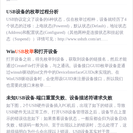
USB设备的枚举过程分析
USB协议定义了设备的6种状态，仅在枚举过程种，设备就经历了4
个状态的迁移：上电状态(Powered)，默认状态(Default)，地址状态
(Address)和配置状态(Configured)（其他两种是连接状态和挂起状
态（Suspend））详情可见：http://www.usbzh.com/art......
Win
USB枚举
和打开设备
打开设备之前，得先枚举到设备，获取到设备的链接名，然后才能
通过CreateFile打开设备，与之通讯。设备接口GUID枚举设备是通
过winsub驱动的inf文件中的DeviceInterfaceGUIDs来实现的。在
WinUSB驱动设备时，会使用该GUID来注册设备接口，所以我们
也需要此接口来枚举......
未知USB设备-端口重置失败、设备描述符请求失败
如下图，2个USB硬件设备插入PC机后，出现了如下的错误，导致
USB硬件无法正常工作。打开USB设备管理器之后，设备节点上显
示的错误信息如下：如果查看设备状态，一般应都会归为设备启动
失败，错误码一般为10。至于出现以上的错误时，怎么处理了，这
就得搞明白为什么会出现以上错误。USB设备其实对于普......