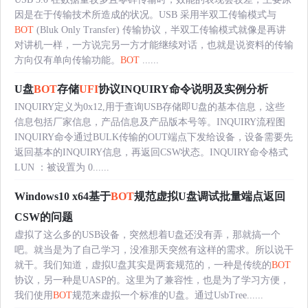
因是在于传输技术所造成的状况。USB 采用半双工传输模式与
BOT
(Bluk Only Transfer) 传输协议，半双工传输模式就像是再讲
对讲机一样，一方说完另一方才能继续对话，也就是说资料的传输
方向仅有单向传输功能。
BOT
......
U盘
BOT
存储
UFI
协议INQUIRY命令说明及实例分析
INQUIRY定义为0x12,用于查询USB存储即U盘的基本信息，这些
信息包括厂家信息，产品信息及产品版本号等。INQUIRY流程图
INQUIRY命令通过BULK传输的OUT端点下发给设备，设备需要先
返回基本的INQUIRY信息，再返回CSW状态。INQUIRY命令格式
LUN ：被设置为 0......
Windows10 x64基于
BOT
规范虚拟U盘调试批量端点返回
CSW的问题
虚拟了这么多的USB设备，突然想着U盘还没有弄，那就搞一个
吧。就当是为了自己学习，没准那天突然有这样的需求。所以说干
就干。我们知道，虚拟U盘其实是两套规范的，一种是传统的
BOT
协议，另一种是UASP的。这里为了兼容性，也是为了学习方便，
我们使用
BOT
规范来虚拟一个标准的U盘。通过UsbTree......