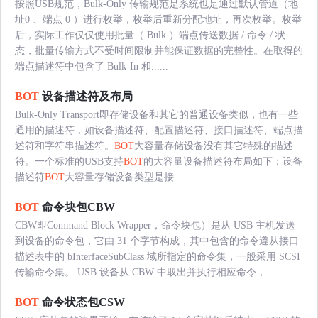
按照USB规范，Bulk-Only 传输规范是系统也是通过默认管道（地
址0 、端点 0 ）进行枚举，枚举后重新分配地址，再次枚举。枚举
后，实际工作仅仅使用批量（ Bulk ）端点传送数据 / 命令 / 状
态，批量传输方式不受时间限制并能保证数据的完整性。在取得的
端点描述符中包含了 Bulk-In 和......
BOT
设备描述符及布局
Bulk-Only Transport即存储设备和其它的普通设备类似，也有一些
通用的描述符，如设备描述符、配置描述符、接口描述符、端点描
述符和字符串描述符。
BOT
大容量存储设备没有其它特殊的描述
符。一个标准的USB支持
BOT
的大容量设备描述符布局如下：设备
描述符
BOT
大容量存储设备类型是接......
BOT
命令块包CBW
CBW即Command Block Wrapper，命令块包）是从 USB 主机发送
到设备的命令包，它由 31 个字节构成，其中包含的命令遵从接口
描述表中的 bInterfaceSubClass 域所指定的命令集，一般采用 SCSI
传输命令集。 USB 设备从 CBW 中取出并执行相应命令，......
BOT
命令状态包CSW