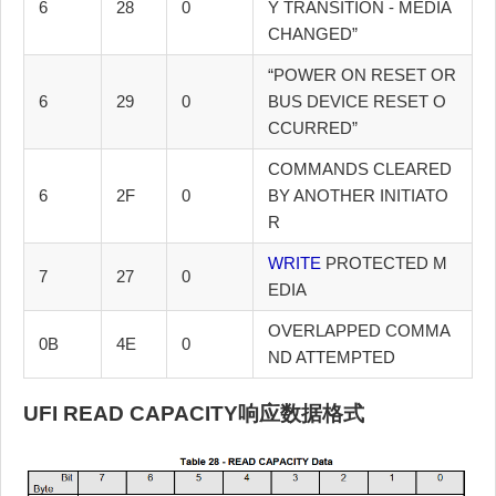
6
28
0
Y TRANSITION - MEDIA
CHANGED”
“POWER ON RESET OR
6
29
0
BUS DEVICE RESET O
CCURRED”
COMMANDS CLEARED
6
2F
0
BY ANOTHER INITIATO
R
WRITE
PROTECTED M
7
27
0
EDIA
OVERLAPPED COMMA
0B
4E
0
ND ATTEMPTED
UFI READ CAPACITY响应数据格式