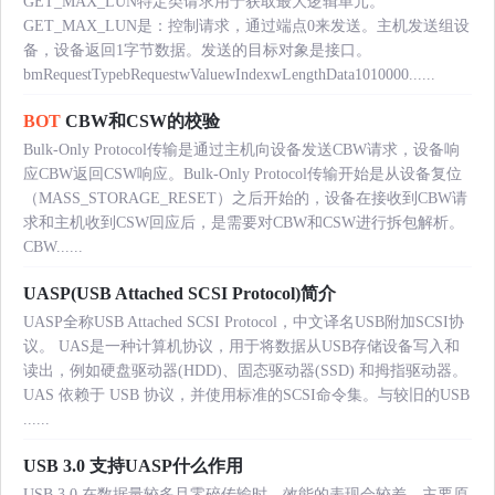
GET_MAX_LUN特定类请求用于获取最大逻辑单元。
GET_MAX_LUN是：控制请求，通过端点0来发送。主机发送组设
备，设备返回1字节数据。发送的目标对象是接口。
bmRequestTypebRequestwValuewIndexwLengthData1010000......
BOT
CBW和CSW的校验
Bulk-Only Protocol传输是通过主机向设备发送CBW请求，设备响
应CBW返回CSW响应。Bulk-Only Protocol传输开始是从设备复位
（MASS_STORAGE_RESET）之后开始的，设备在接收到CBW请
求和主机收到CSW回应后，是需要对CBW和CSW进行拆包解析。
CBW......
UASP(USB Attached SCSI Protocol)简介
UASP全称USB Attached SCSI Protocol，中文译名USB附加SCSI协
议。 UAS是一种计算机协议，用于将数据从USB存储设备写入和
读出，例如硬盘驱动器(HDD)、固态驱动器(SSD) 和拇指驱动器。
UAS 依赖于 USB 协议，并使用标准的SCSI命令集。与较旧的USB
......
USB 3.0 支持UASP什么作用
USB 3.0 在数据量较多且零碎传输时，效能的表现会较差，主要原