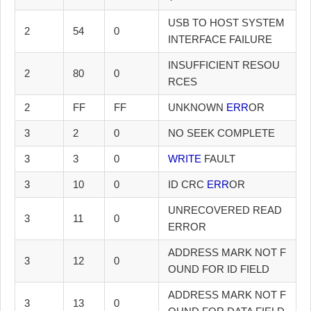
USB TO HOST SYSTEM
2
54
0
INTERFACE FAILURE
INSUFFICIENT RESOU
2
80
0
RCES
2
FF
FF
UNKNOWN
ERR
OR
3
2
0
NO SEEK COMPLETE
3
3
0
WRITE
FAULT
3
10
0
ID CRC
ERR
OR
UNRECOVERED READ
3
11
0
ERROR
ADDRESS MARK NOT F
3
12
0
OUND FOR ID FIELD
ADDRESS MARK NOT F
3
13
0