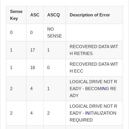
Sense
ASC
ASCQ
Description of Error
Key
NO
0
0
SENSE
RECOVERED DATA WIT
1
17
1
H RETRIES
RECOVERED DATA WIT
1
18
0
H ECC
LOGICAL DRIVE NOT R
2
4
1
EADY - BECOM
IN
G RE
ADY
LOGICAL DRIVE NOT R
2
4
2
EADY -
IN
ITIALIZATION
REQUIRED