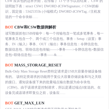
CSW 应从包的边界开始，在传输了 13 个字节以后结束， CSW 的
说明如下表：struct CSW{ DWORD dCSWSignature; // CSW的标
识，固定值：53425355h (小端模式) DWORD dCSWTag; //主机发
送的一个命令块标......
BOT
CBW和CSW数据例解析
读写数据抓包USB传输中：每一个传输包含一笔或多笔事务，每一
笔事务又包含一个、两个或三个信息包。事务：Setup（设置）事
务、IN（输入）事务、OUT（输出）事务信息包：令牌信息包、
数据信息包、联络信息包传输|——>事务——>令牌信息包+数据信
息包+联络信息包|——>事务——&......
BOT
MASS_STORAGE_RESET
Bulk-Only Mass Storage Reset类特定请求是USB大容量存储设备独
有的。 该特定类请求的功能用于复位大容量存储设备和与之关联
的接口。通知设备接下来的批量端点输出数据为命令块包
（CBW)。由于该请求是控制请求，所以是通过端点0发送的。在
设备完成该请求即复位之前，设备应......
BOT
GET_MAX_LUN