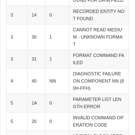
OUND FOR DATA FIELD
RECORDED ENTITY NO
3
14
0
T FOUND
CANNOT READ MEDIU
3
30
1
M - UNKNOWN FORMA
T
FORMAT COMMAND FA
3
31
1
ILED
DIAGNOSTIC FAILURE
4
40
NN
ON COMPONENT NN (8
0H-FFH)
PARAMETER LIST LEN
5
1A
0
GTH ERROR
INVALID COMMAND OP
5
20
0
ERATION CODE