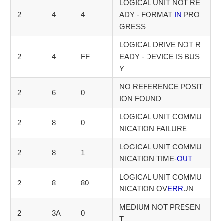
LOGICAL UNIT NOT RE
2
4
4
ADY - FORMAT
IN
PRO
GRESS
LOGICAL DRIVE NOT R
2
4
FF
EADY - DEVICE IS BUS
Y
NO REFERENCE POSIT
2
6
0
ION FOUND
LOGICAL UNIT COMMU
2
8
0
NICATION FAILURE
LOGICAL UNIT COMMU
2
8
1
NICATION TIME-
OUT
LOGICAL UNIT COMMU
2
8
80
NICATION OV
ERR
UN
MEDIUM NOT PRESEN
2
3A
0
T