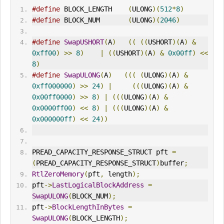
#define
 BLOCK_LENGTH    
(
ULONG
)(
512
*
8
)
#define
 BLOCK_NUM       
(
ULONG
)(
2046
)
#define
SwapUSHORT
(
A
)
((
((
USHORT
)(
A
)
&
0xff00
)
>>
8
)
|
((
USHORT
)(
A
)
&
0x00ff
)
<<
8
)
#define
SwapULONG
(
A
)
(((
(
ULONG
)(
A
)
&
0xff000000
)
>>
24
)
|
(((
ULONG
)(
A
)
&
0x00ff0000
)
>>
8
)
|
(((
ULONG
)(
A
)
&
0x0000ff00
)
<<
8
)
|
(((
ULONG
)(
A
)
&
0x000000ff
)
<<
24
))
PREAD_CAPACITY_RESPONSE_STRUCT pft 
=
(
PREAD_CAPACITY_RESPONSE_STRUCT
)
buffer
;
RtlZeroMemory
(
pft
,
 length
);
pft
->
LastLogicalBlockAddress
=
SwapULONG
(
BLOCK_NUM
);
pft
->
BlockLengthInBytes
=
SwapULONG
(
BLOCK_LENGTH
);