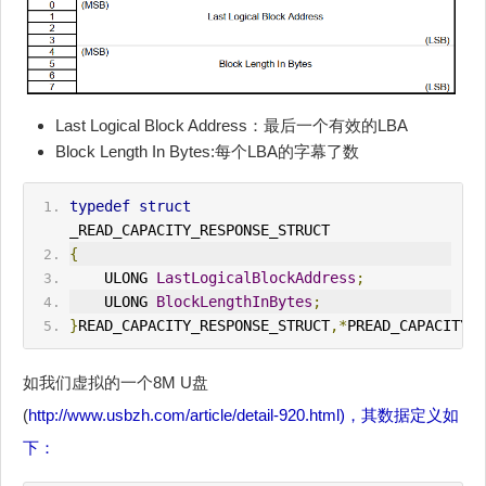
Last Logical Block Address：最后一个有效的LBA
Block Length In Bytes:每个LBA的字幕了数
typedef
struct
_READ_CAPACITY_RESPONSE_STRUCT
{
    ULONG 
LastLogicalBlockAddress
;
    ULONG 
BlockLengthInBytes
;
}
READ_CAPACITY_RESPONSE_STRUCT
,*
PREAD_CAPACITY_R
如我们虚拟的一个8M U盘
(
http://www.usbzh.com/article/detail-920.html)，其数据定义如
下：