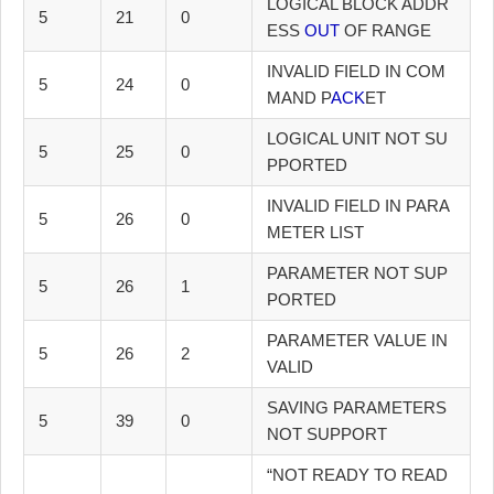
LOGICAL BLOCK ADDR
5
21
0
ESS
OUT
OF RANGE
INVALID FIELD IN COM
5
24
0
MAND P
ACK
ET
LOGICAL UNIT NOT SU
5
25
0
PPORTED
INVALID FIELD IN PARA
5
26
0
METER LIST
PARAMETER NOT SUP
5
26
1
PORTED
PARAMETER VALUE IN
5
26
2
VALID
SAVING PARAMETERS
5
39
0
NOT SUPPORT
“NOT READY TO READ