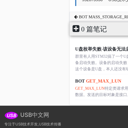
BOT MASS_STORAGE_R
0 篇笔记
U盘枚举失败-该设备无法
群里有人用STM32搞了一
备启动失败。设备的启动失败
这个设备是U盘，本人还没有研究U
BOT
GET_MAX_LUN
GET_MAX_LUN
特定类请求
数据。发送的目标对象是接口。bmRequest
USB中文网
专注于USB技术开发,USB技术传播