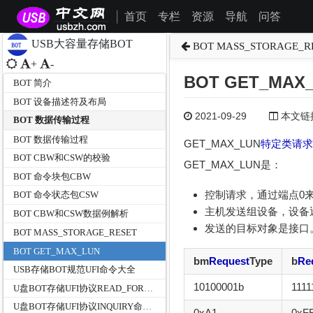
首页
专栏
资源
导航
问答
|
USB大容量存储BOT
BOT MASS_STORAGE_R
+
-
BOT GET_MA
BOT 简介
BOT 设备描述符及布局
2021-09-29
本文链接为
BOT 数据传输过程
BOT 数据传输过程
GET_MAX_LUN
特定类请求
BOT CBW和CSW的校验
GET_MAX_LUN是：
BOT 命令块包CBW
控制请求，通过端点0
BOT 命令状态包CSW
主机发送组设备，设备
BOT CBW和CSW数据例解析
发送的目标对象是接口
BOT MASS_STORAGE_RESET
BOT GET_MAX_LUN
bm
Request
Type
b
Re
USB存储BOT规范UFI命令大全
10100001b
1111
U盘BOT存储UFI协议READ_FORMAT_CAPACITIES命令说明及实例分析
U盘BOT存储UFI协议INQUIRY命令说明及实例分析
0xA1
0xF