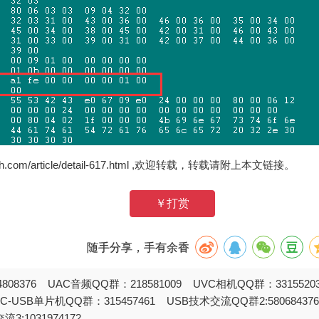
zh.com/article/detail-617.html ,欢迎转载，转载请附上本文链接。
￥打赏
随手分享，手有余香
808376 UAC音频QQ群：218581009 UVC相机QQ群：331552
STC-USB单片机QQ群：315457461 USB技术交流QQ群2:580684
流3:1031974172