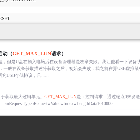
ESET
启动（
GET_MAX_LUN
请求）
个U盘，但是U盘在插入电脑后在设备管理器是枚举失败。我让他看一下设备
，一般在设备获取描述符获取之后，初始会失败，我之前在弄USB虚拟鼠
SB存储协议，只......
用于获取最大逻辑单元。
GET_MAX_LUN
是：控制请求，通过端点0来发
TypebRequestwValuewIndexwLengthData1010000......