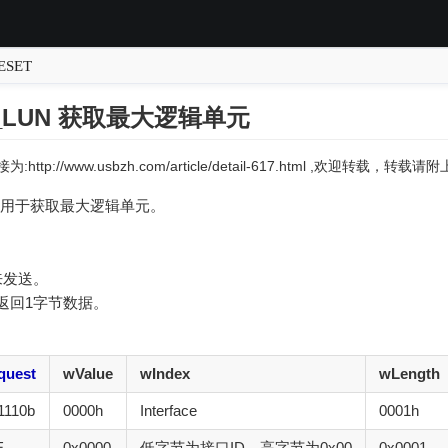
ESET
X_LUN 获取最大逻辑单元
:http://www.usbzh.com/article/detail-617.html ,欢迎转载，转
用于获取最大逻辑单元。
来发送。
返回1字节数据。
。
quest
wValue
wIndex
wLength
1110b
0000h
Interface
0001h
E
0x0000
低字节为接口ID，高字节为0x00
0x0001