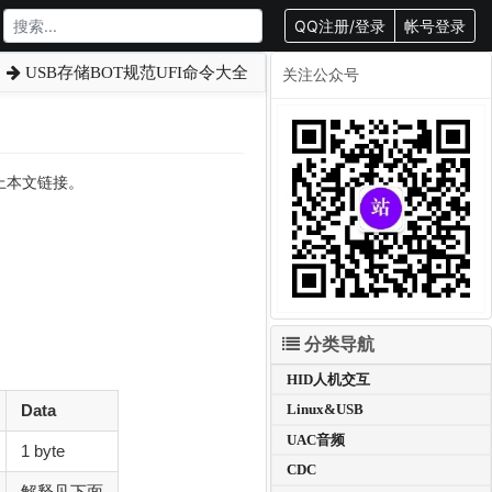
QQ注册/登录
帐号登录
USB存储BOT规范UFI命令大全
关注公众号
载请附上本文链接。
分类导航
HID人机交互
Data
Linux&USB
UAC音频
1 byte
CDC
解释见下面