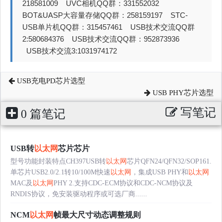
218581009 UVC相机QQ群：331552032
BOT&UASP大容量存储QQ群：258159197 STC-
USB单片机QQ群：315457461 USB技术交流QQ群
2:580684376 USB技术交流QQ群：952873936
USB技术交流3:1031974172
USB充电PD芯片选型
USB PHY芯片选型
写笔记
0 篇笔记
USB转
以太网
芯片芯片
型号功能封装特点CH397USB转
以太网
芯片QFN24/QFN32/SOP161.
单芯片USB2.0/2.1转10/100M快速
以太网
，集成USB PHY和
以太网
MAC及
以太网
PHY 2.支持CDC-ECM协议和CDC-NCM协议及
RNDIS协议，免安装驱动程序或可选厂商......
NCM
以太网
帧最大尺寸动态调整规则