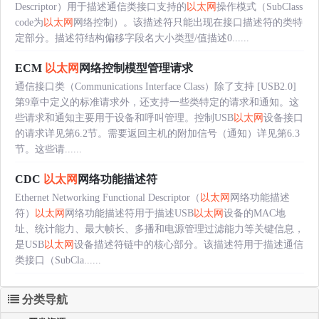
Descriptor）用于描述通信类接口支持的
以太网
操作模式（SubClass
code为
以太网
网络控制）。该描述符只能出现在接口描述符的类特
定部分。描述符结构偏移字段名大小类型/值描述0......
ECM
以太网
网络控制模型管理请求
通信接口类（Communications Interface Class）除了支持 [USB2.0]
第9章中定义的标准请求外，还支持一些类特定的请求和通知。这
些请求和通知主要用于设备和呼叫管理。控制USB
以太网
设备接口
的请求详见第6.2节。需要返回主机的附加信号（通知）详见第6.3
节。这些请......
CDC
以太网
网络功能描述符
Ethernet Networking Functional Descriptor（
以太网
网络功能描述
符）
以太网
网络功能描述符用于描述USB
以太网
设备的MAC地
址、统计能力、最大帧长、多播和电源管理过滤能力等关键信息，
是USB
以太网
设备描述符链中的核心部分。该描述符用于描述通信
类接口（SubCla......
分类导航