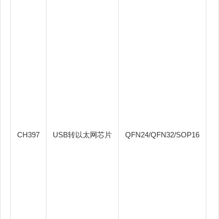
持
0
1
5
置
X
X
CH397
USB转以太网芯片
QFN24/QFN32/SOP16
6
持
v4
P