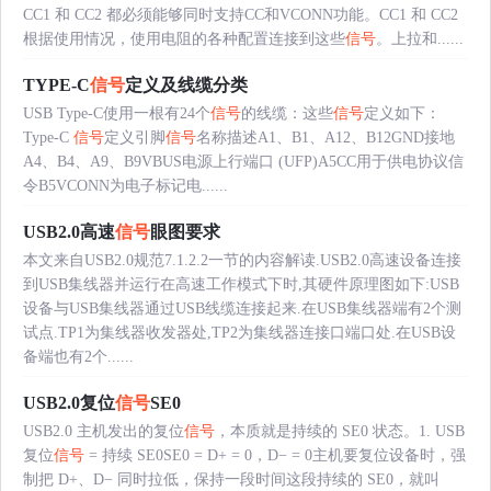
CC1 和 CC2 都必须能够同时支持CC和VCONN功能。CC1 和 CC2
根据使用情况，使用电阻的各种配置连接到这些
信号
。上拉和......
TYPE-C
信号
定义及线缆分类
USB Type-C使用一根有24个
信号
的线缆：这些
信号
定义如下：
Type-C
信号
定义引脚
信号
名称描述A1、B1、A12、B12GND接地
A4、B4、A9、B9VBUS电源上行端口 (UFP)A5CC用于供电协议信
令B5VCONN为电子标记电......
USB2.0高速
信号
眼图要求
本文来自USB2.0规范7.1.2.2一节的内容解读.USB2.0高速设备连接
到USB集线器并运行在高速工作模式下时,其硬件原理图如下:USB
设备与USB集线器通过USB线缆连接起来.在USB集线器端有2个测
试点.TP1为集线器收发器处,TP2为集线器连接口端口处.在USB设
备端也有2个......
USB2.0复位
信号
SE0
USB2.0 主机发出的复位
信号
，本质就是持续的 SE0 状态。1. USB
复位
信号
= 持续 SE0SE0 = D+ = 0，D− = 0主机要复位设备时，强
制把 D+、D− 同时拉低，保持一段时间这段持续的 SE0，就叫