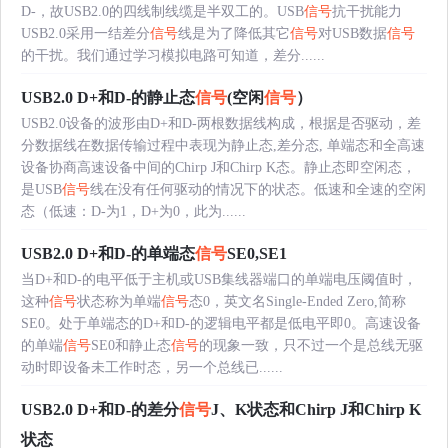
D-，故USB2.0的四线制线缆是半双工的。USB
信号
抗干扰能力
USB2.0采用一结差分
信号
线是为了降低其它
信号
对USB数据
信号
的干扰。我们通过学习模拟电路可知道，差分......
USB2.0 D+和D-的静止态
信号
(空闲
信号
）
USB2.0设备的波形由D+和D-两根数据线构成，根据是否驱动，差
分数据线在数据传输过程中表现为静止态,差分态, 单端态和全高速
设备协商高速设备中间的Chirp J和Chirp K态。静止态即空闲态，
是USB
信号
线在没有任何驱动的情况下的状态。低速和全速的空闲
态（低速：D-为1，D+为0，此为......
USB2.0 D+和D-的单端态
信号
SE0,SE1
当D+和D-的电平低于主机或USB集线器端口的单端电压阈值时，
这种
信号
状态称为单端
信号
态0，英文名Single-Ended Zero,简称
SE0。处于单端态的D+和D-的逻辑电平都是低电平即0。高速设备
的单端
信号
SE0和静止态
信号
的现象一致，只不过一个是总线无驱
动时即设备未工作时态，另一个总线已......
USB2.0 D+和D-的差分
信号
J、K状态和Chirp J和Chirp K
状态