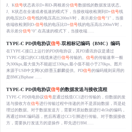
J、K
信号
状态表示D+和D-两根差分
信号
数据线的数据发送状态。
J、K状态在全速或者低速的模式下，当接收端收检测到D+
信号
线
的电压比D-
信号
线的电压高出200mV时，表示差分
信号
“1”，当接
收端收检测到D-
信号
线的电压比D+
信号
线的电压高出200mV时，
表示差分
信号
“0”.在高速的模式下，当接收端......
TYPE-C PD供电协议
信号
-双相标记编码（BMC）编码
在TYPE-C接口上运行的PD供电协议，其PD通讯协议是通过
TYPE-C接口的CC1线缆来进行
信号
传输的。
信号
的传输速率一般
为300kps,最大值为不能超过330kps,最小值不能小于270kps。图片
来源于USB中文网QQ群墨玉麒麟提供。PD
信号
的编码规则采用的
是BMC(Biphase ......
TYPE-C PD供电协议
信号
的数据发送与接收流程
TYPE-C PD供电协议
信号
是通过线缆CC1进行传输的，但数据的发
送与接收方在
信号
进行传输过程中传递的并不是原始数据，而是处
理过的数据。对于数据发送方，需要对原始数据进行4b5b的编码，
再通过BMC编码器，然后再通过CC1引脚进行传输。对于数据接收
方，需要执行发送方的逆操作，即先进行BM......