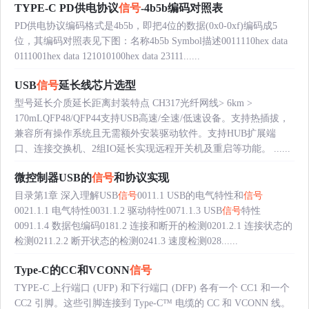
TYPE-C PD供电协议
信号
-4b5b编码对照表
PD供电协议编码格式是4b5b，即把4位的数据(0x0-0xf)编码成5
位，其编码对照表见下图：名称4b5b Symbol描述0011110hex data
0111001hex data 121010100hex data 23111......
USB
信号
延长线芯片选型
型号延长介质延长距离封装特点 CH317光纤网线> 6km >
170mLQFP48/QFP44支持USB高速/全速/低速设备。支持热插拔，
兼容所有操作系统且无需额外安装驱动软件。支持HUB扩展端
口、连接交换机、2组IO延长实现远程开关机及重启等功能。 ......
微控制器USB的
信号
和协议实现
目录第1章 深入理解USB
信号
0011.1 USB的电气特性和
信号
0021.1.1 电气特性0031.1.2 驱动特性0071.1.3 USB
信号
特性
0091.1.4 数据包编码0181.2 连接和断开的检测0201.2.1 连接状态的
检测0211.2.2 断开状态的检测0241.3 速度检测028......
Type-C的CC和VCONN
信号
TYPE-C 上行端口 (UFP) 和下行端口 (DFP) 各有一个 CC1 和一个
CC2 引脚。这些引脚连接到 Type-C™ 电缆的 CC 和 VCONN 线。