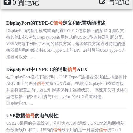
写笔记
0 篇笔记
DisplayPort的TYPE-C
信号
定义和配置功能描述
DisplayPort的备用模式重新配置TYPE-C连接器上的某些引脚以支
持其他协议.例如DisplayPort备用模式的USB-C型连接器引脚分配。
VESA规范中列出了不同的解决方案，这些解决方案通过特定的连
接器插脚和电线支持USB Type-C上的DP。24引脚的USB Type-C连
接器可以分......
DispalyPort中TYPE-C的辅助
信号
AUX
在DisplayPort模式下运行时，USB Type-C连接器必须通过插座插针
A8和B8上的差分
信号
支持AUX通道。在激活DisplayPort模式连接
并选择配置之前，这些引脚将保持未连接状态。 高速开关可以将C
型连接器上的SBU引脚与DisplayPort的AUX通道相连。
DisplayPort......
USB数据
信号
的电气特性
USB2.0采用的是四线制，分别为Vbus电源线，GND地线和两根差
分数据线D+和D-。USB的
信号
线采用的是一对差分
信号
线D+和