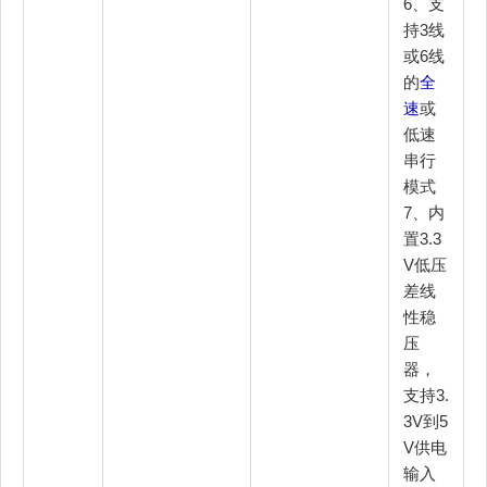
6、支
持3线
或6线
的
全
速
或
低速
串行
模式
7、内
置3.3
V低压
差线
性稳
压
器，
支持3.
3V到5
V供电
输入