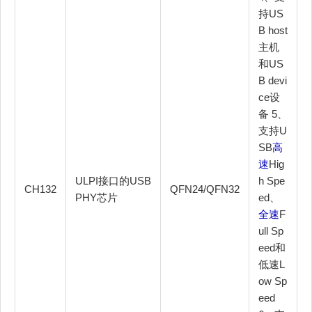
持US
B host
主机
和US
B devi
ce设
备 5、
支持U
SB
高
速
Hig
ULPI接口的USB
h Spe
CH132
QFN24/QFN32
PHY芯片
ed、
全速
F
ull Sp
eed和
低速L
ow Sp
eed