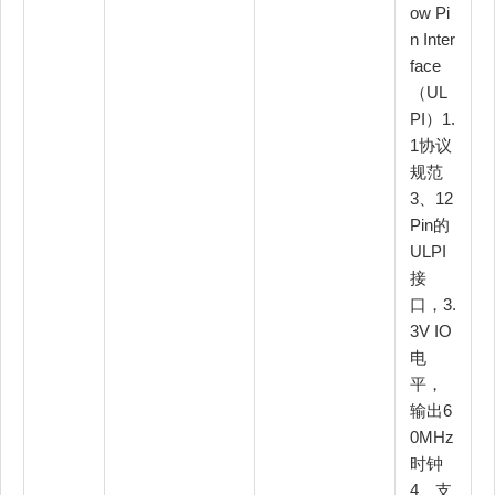
ow Pi
n Inter
face
（UL
PI）1.
1协议
规范
3、12
Pin的
ULPI
接
口，3.
3V IO
电
平，
输出6
0MHz
时钟
4、支