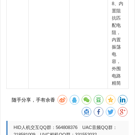
8、内
置阻
抗匹
配电
阻，
内置
振荡
电
容，
外围
电路
精简
随手分享，手有余香
HID人机交互QQ群：564808376 UAC音频QQ群：
218581009 UVC相机QQ群：331552032