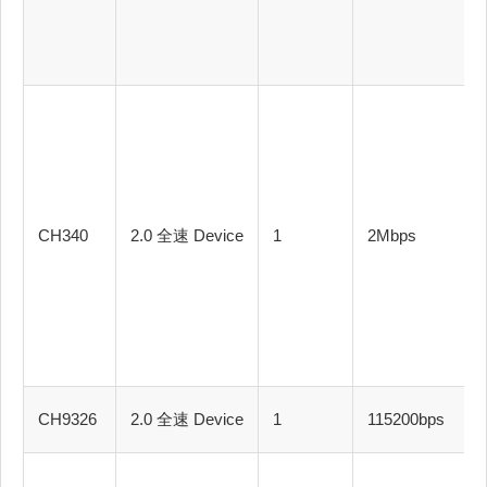
CH340
2.0 全速 Device
1
2Mbps
CH9326
2.0 全速 Device
1
115200bps