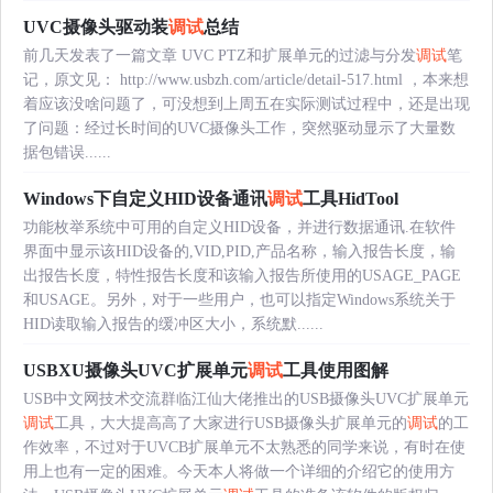
UVC摄像头驱动装
调试
总结
前几天发表了一篇文章 UVC PTZ和扩展单元的过滤与分发
调试
笔
记，原文见： http://www.usbzh.com/article/detail-517.html ，本来想
着应该没啥问题了，可没想到上周五在实际测试过程中，还是出现
了问题：经过长时间的UVC摄像头工作，突然驱动显示了大量数
据包错误......
Windows下自定义HID设备通讯
调试
工具HidTool
功能枚举系统中可用的自定义HID设备，并进行数据通讯.在软件
界面中显示该HID设备的,VID,PID,产品名称，输入报告长度，输
出报告长度，特性报告长度和该输入报告所使用的USAGE_PAGE
和USAGE。另外，对于一些用户，也可以指定Windows系统关于
HID读取输入报告的缓冲区大小，系统默......
USBXU摄像头UVC扩展单元
调试
工具使用图解
USB中文网技术交流群临江仙大佬推出的USB摄像头UVC扩展单元
调试
工具，大大提高高了大家进行USB摄像头扩展单元的
调试
的工
作效率，不过对于UVCB扩展单元不太熟悉的同学来说，有时在使
用上也有一定的困难。今天本人将做一个详细的介绍它的使用方