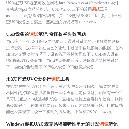
USB规范USB规范可以在网站 http://www.usb.org/developers 得到，
其格式为pdf文档的格式。USB Windows下的常用
调试
工具
usbcomp.exe是USB兼容测试工具，它包括USBCheck工具，用于检
查USB设备是否满足一些高层的协议规范）.hidview......
USB设备的
调试
笔记-奇怪枚举失败问题
自己搞了一个USB 触摸屏的驱动，通过对系统的USB触摸屏设备
进行更改，这样可以在自己的驱动中过滤来自触摸屏的数据。在不
加自定义驱动的情况下，设备管理器树关系如下：USB输入设备
USB触摸屏设备而加上自己的设备驱动后，设备管理器树关系如
下：自己的驱动程序USB输入设备USB触摸屏设备......
用XU打造UVC命令行
调试
工具
在给客户交付UVC固件之后，有时客户会反馈问题，需要客户查
看固件的打印信息或者执行一些命令辅助定位问题。如果有一个工
具可以通过USB线连接到设备，直接在电脑上查看打印信息，执行
命令就好了。有想法就要行动起来，行动才能解决问题。目前该功
能已经实现了，说一下实现的方法吧。上位机OS Windows设......
Windows虚拟UAC麦克风增加特性单元的开发
调试
笔记