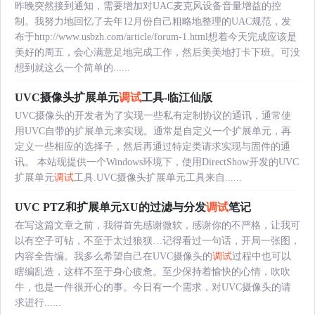
昨晚突然接到通知，需要增加对UAC麦克风设备音量增益的控
制。我努力地回忆了去年12月份自己粗略地整理的UAC规范，发
布于http://www.usbzh.com/article/forum-1.html想着今天完成应该是
美好的周五，会心满意足地完成工作，然后美美地打卡下班。可没
想到就这么一个简单的......
UVC摄像头扩展单元
调试
工具-临江仙版
UVC摄像头的开发者为了实现一些私有定制协议的通讯，通常使
用UVC自带的扩展单元来实现。通常是自定义一个扩展单元，再
定义一些相应的选择子，然后再通过特定类请求实现与固件的通
讯。 本站现提供一个Windows环境下，使用DirectShow开发的UVC
扩展单元
调试
工具.UVC摄像头扩展单元工具来自......
UVC PTZ和扩展单元XU的过滤与分发
调试
笔记
在写这篇文章之前，我得首先感谢微软，感谢你的不严格，让我可
以有空子可钻，不至于太过狼狈…记得看过一句话，开局一张图，
内容全告编。我多么希望自己在UVC摄像头的
调试
过程中也可以
瞎编乱造，这样不至于身心疲惫。至少保持着愉快的心情，吹吹
牛，也是一件很开心的事。今日有一个需求，对UVC摄像头的请
求进行......