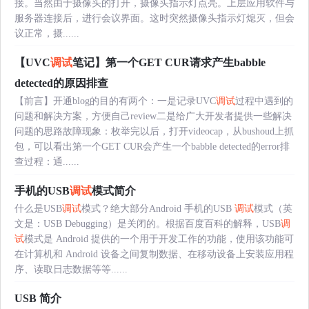
接。当然由于摄像头的打开，摄像头指示灯点亮。上层应用软件与
服务器连接后，进行会议界面。这时突然摄像头指示灯熄灭，但会
议正常，摄......
【UVC
调试
笔记】第一个GET CUR请求产生babble
detected的原因排查
【前言】开通blog的目的有两个：一是记录UVC
调试
过程中遇到的
问题和解决方案，方便自己review二是给广大开发者提供一些解决
问题的思路故障现象：枚举完以后，打开videocap，从bushoud上抓
包，可以看出第一个GET CUR会产生一个babble detected的error排
查过程：通......
手机的USB
调试
模式简介
什么是USB
调试
模式？绝大部分Android 手机的USB
调试
模式（英
文是：USB Debugging）是关闭的。根据百度百科的解释，USB
调
试
模式是 Android 提供的一个用于开发工作的功能，使用该功能可
在计算机和 Android 设备之间复制数据、在移动设备上安装应用程
序、读取日志数据等等......
USB 简介