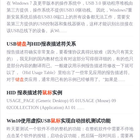
在 Windows 7 及更早版本的操作系统中，USB 3.0 驱动程序堆栈由
第三方提供，操作系统不提供USB3.0驱动栈。 因此，Windows7重
新安装系统后插在USB3.0端口上的所有设备都无法工作，需要安
装第三方提供的USB控制器和集线器驱动，这样才能识别出挂接在
该USB总线下的设备。从Wi......
USB
键盘
与HID报表描述符关系
报告描述符确实非常复杂，要看懂协议真得比较难（因为只有英文
的），我见到的国内教材也没有对这部分写得很详细的，有的也只
是部分内容的翻译而已。一般建议用示例报告描述符修改一下就可
以了，《Hid Usage Table》里给出了一些常见应用的报告描述符。
对于
键盘
类应用，通常用已有的示例已经够用了。“如果是......
HID 报表描述符
鼠标
实例
USAGE_PAGE (Generic Desktop) 05 01USAGE (Mouse) 09
02COLLECTION (Application) A1 01 ......
Win10使用虚拟USB
鼠标
实现自动挂机测试功能
昨天要测试一个软件不停的整机的功能：在整机软件中需要不停地
点击某个软件的按钮，启动会议功能，然后隔一段时间后，需要再