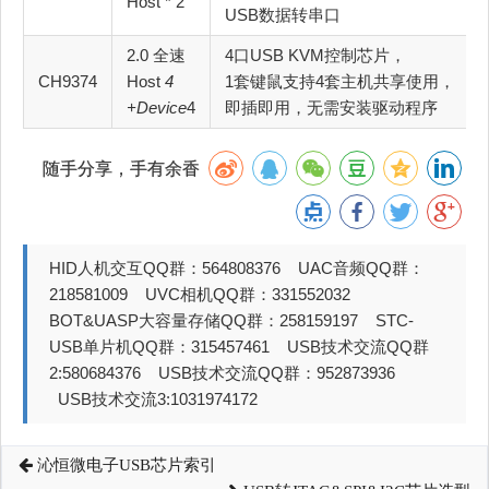
Host * 2
USB数据转串口
2.0 全速
4口USB KVM控制芯片，
CH9374
Host
4
1套键鼠支持4套主机共享使用，
+Device
4
即插即用，无需安装驱动程序
随手分享，手有余香
HID人机交互QQ群：564808376 UAC音频QQ群：
218581009 UVC相机QQ群：331552032
BOT&UASP大容量存储QQ群：258159197 STC-
USB单片机QQ群：315457461 USB技术交流QQ群
2:580684376 USB技术交流QQ群：952873936
USB技术交流3:1031974172
沁恒微电子USB芯片索引