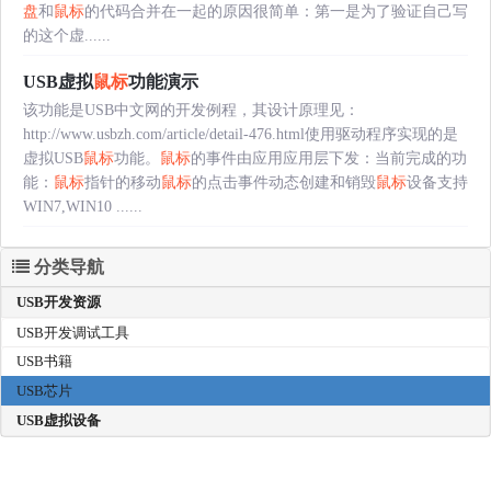
盘
和
鼠标
的代码合并在一起的原因很简单：第一是为了验证自己写
的这个虚......
USB虚拟
鼠标
功能演示
该功能是USB中文网的开发例程，其设计原理见：
http://www.usbzh.com/article/detail-476.html使用驱动程序实现的是
虚拟USB
鼠标
功能。
鼠标
的事件由应用应用层下发：当前完成的功
能：
鼠标
指针的移动
鼠标
的点击事件动态创建和销毁
鼠标
设备支持
WIN7,WIN10 ......
分类导航
USB开发资源
USB开发调试工具
USB书籍
USB芯片
USB虚拟设备