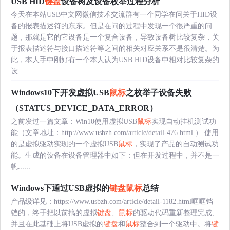
USB HID
键盘
设备树及设备枚举过程分析
今天在本站USB中文网微信技术交流群有一个同学在问关于HID设
备的报表描述符的东东。但是在问的过程中发现一个很严重的问
题，那就是它的它设备是一个复合设备，导致设备树比较复杂，关
于报表描述符与接口描述符等之间的相关对应关系不是很清楚。为
此，本人手中刚好有一个本人认为USB HID设备中相对比较复杂的
设......
Windows10下开发虚拟USB
鼠标
之枚举子设备失败
（STATUS_DEVICE_DATA_ERROR）
之前发过一篇文章：Win10使用虚拟USB
鼠标
实现自动挂机测试功
能（文章地址：http://www.usbzh.com/article/detail-476.html ） 使用
的是虚拟驱动实现的一个虚拟USB
鼠标
，实现了产品的自动测试功
能。生成的设备在设备管理器中如下：但在开发过程中，并不是一
帆......
Windows下通过USB虚拟的
键盘
鼠标
总结
产品级详见：https://www.usbzh.com/article/detail-1182.html哐哐铛
铛的，终于把以前搞的虚拟
键盘
、
鼠标
的驱动代码重新整理完成,
并且在此基础上将USB虚拟的
键盘
和
鼠标
整合到一个驱动中。将
键