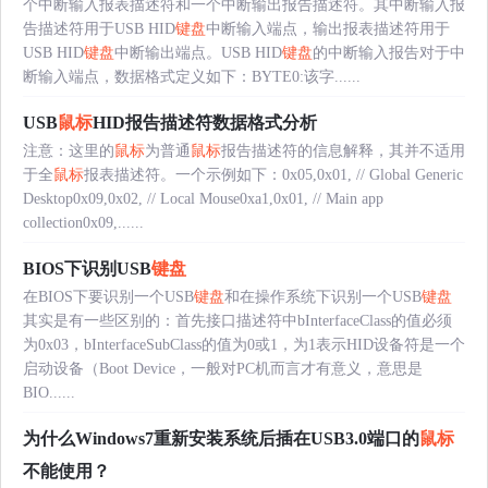
个中断输入报表描述符和一个中断输出报告描述符。其中断输入报
告描述符用于USB HID
键盘
中断输入端点，输出报表描述符用于
USB HID
键盘
中断输出端点。USB HID
键盘
的中断输入报告对于中
断输入端点，数据格式定义如下：BYTE0:该字......
USB
鼠标
HID报告描述符数据格式分析
注意：这里的
鼠标
为普通
鼠标
报告描述符的信息解释，其并不适用
于全
鼠标
报表描述符。一个示例如下：0x05,0x01, // Global Generic
Desktop0x09,0x02, // Local Mouse0xa1,0x01, // Main app
collection0x09,......
BIOS下识别USB
键盘
在BIOS下要识别一个USB
键盘
和在操作系统下识别一个USB
键盘
其实是有一些区别的：首先接口描述符中bInterfaceClass的值必须
为0x03，bInterfaceSubClass的值为0或1，为1表示HID设备符是一个
启动设备（Boot Device，一般对PC机而言才有意义，意思是
BIO......
为什么Windows7重新安装系统后插在USB3.0端口的
鼠标
不能使用？