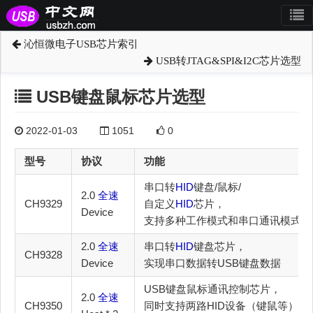
沁恒微电子USB芯片索引
USB转JTAG&SPI&I2C芯片选型
USB键盘鼠标芯片选型
2022-01-03
1051
0
型号
协议
功能
串口转
HID
键盘/鼠标/
2.0
全速
CH9329
自定义
HID
芯片，
Device
支持多种工作模式和串口通讯模式
2.0
全速
串口转
HID
键盘芯片，
CH9328
Device
实现串口数据转USB键盘数据
USB键盘鼠标通讯控制芯片，
2.0
全速
CH9350
同时支持两路HID设备（键鼠等）