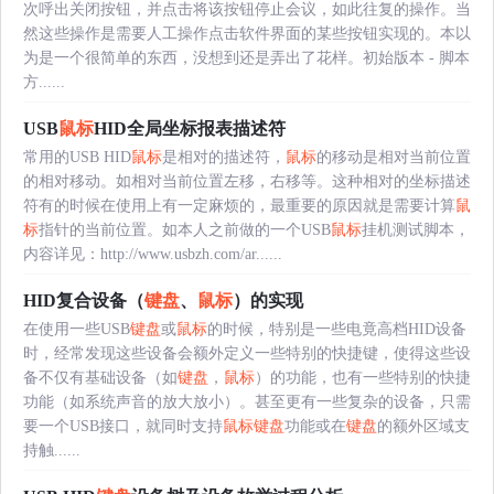
次呼出关闭按钮，并点击将该按钮停止会议，如此往复的操作。当
然这些操作是需要人工操作点击软件界面的某些按钮实现的。本以
为是一个很简单的东西，没想到还是弄出了花样。初始版本 - 脚本
方......
USB
鼠标
HID全局坐标报表描述符
常用的USB HID
鼠标
是相对的描述符，
鼠标
的移动是相对当前位置
的相对移动。如相对当前位置左移，右移等。这种相对的坐标描述
符有的时候在使用上有一定麻烦的，最重要的原因就是需要计算
鼠
标
指针的当前位置。如本人之前做的一个USB
鼠标
挂机测试脚本，
内容详见：http://www.usbzh.com/ar......
HID复合设备（
键盘
、
鼠标
）的实现
在使用一些USB
键盘
或
鼠标
的时候，特别是一些电竟高档HID设备
时，经常发现这些设备会额外定义一些特别的快捷键，使得这些设
备不仅有基础设备（如
键盘
，
鼠标
）的功能，也有一些特别的快捷
功能（如系统声音的放大放小）。甚至更有一些复杂的设备，只需
要一个USB接口，就同时支持
鼠标
键盘
功能或在
键盘
的额外区域支
持触......