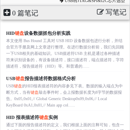
USB转JTAG&SPI&I2C芯片选型
写笔记
0 篇笔记
HID
键盘
设备数据抓包分析实践
本文使用 Bus Hound 工具对 USB HID 设备数据包进行分析，并结
合官方手册及网上文章进行整理。在进行数据分析前，我们先回顾
一下USB相关的基础知识。USB描述符USB 主机是通过各种描述
符来识别设备的，有设备描述符，接口描述符，端点描述符，字符
描述符，报告描述符（HID）等。和普通的......
USB
键盘
报告描述符数据格式分析
USB
键盘
的HID报表描述符的内容参见下表。数据的输入端点为中
断方式，当有
键盘
敲击事件时，会上报数据长度为8字节的数据报
告。0x05,0x01,// Global Generic Desktop0x09,0x06,// Local
KeyBoard 0xA1,0x01,// Main app col......
HID 报表描述符
键盘
实例
通过下面的报告描述符的定义，我们根据上面的注释可知，包含一