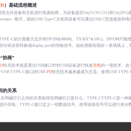
PD
）基础流程概述
elivery规范允许设备和主机进行电源协商，为设备提供3A(5V,9V,15V)和5A(
nate）模式，因此USB Type-C主机和设备可以通过USB-C型连接器和电缆
-C的介面最大总共有DP/DM(480M)、TX/RX*4(10G)。DP/DM只
全部转换成display port的传输信号。如此便能实现在一条缆线上，同时传送Power
“协商”
PD
快充技术就是通过USB接口对对USB设备进行快速
充电
的一项技术。由于
SB TYPE-C接口的USB
PD
快充技术越来越成为主流。使用USB TYPE
间的关系
系,在明确它们之间的关系前得先明确它们是什么：TYPE-CTYPE-C是
行供电。TYPE-C接口定义一组数据信号，使用该组信号可以进行差分数
.