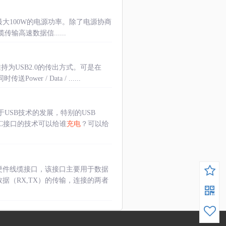
20V)最大100W的电源功率。除了电源协商
传输高速数据信......
能维持为USB2.0的传出方式。可是在
 / Data / ......
USB技术的发展，特别的USB
-C接口的技术可以给谁
充电
？可以给
一种硬件线缆接口，该接口主要用于数据
据（RX,TX）的传输，连接的两者