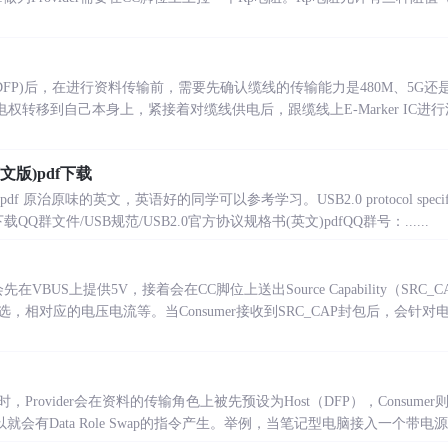
t(DFP)后，在进行资料传输前，需要先确认缆线的传输能力是480M、5G还是
的供电权转移到自己本身上，紧接着对缆线供电后，跟缆线上E-Marker I
文版)pdf下载
f 原治原味的英文，英语好的同学可以参考学习。USB2.0 protocol specificatio
QQ群文件/USB规范/USB2.0官方协议规格书(英文)pdfQQ群号：......
会先在VBUS上提供5V，接着会在CC脚位上送出Source Capability（S
，相对应的电压电流等。当Consumer接收到SRC_CAP封包后，会针
ovider会在资料的传输角色上被先预设为Host（DFP），Consumer则为De
以就会有Data Role Swap的指令产生。举例，当笔记型电脑接入一个带电源的dock