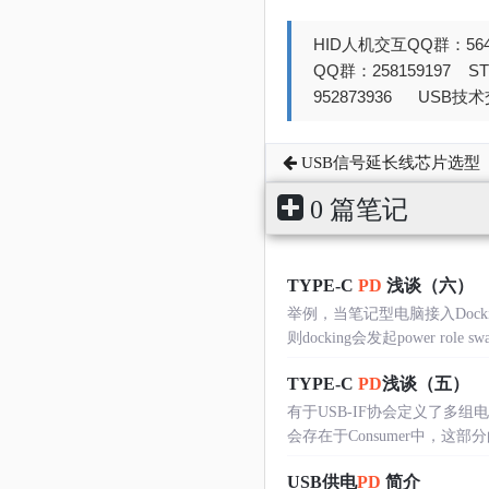
HID人机交互QQ群：564
QQ群：258159197 
952873936 USB技术交
USB信号延长线芯片选型
0 篇笔记
TYPE-C
PD
浅谈（六）
举例，当笔记型电脑接入Docki
则docking会发起power r
TYPE-C
PD
浅谈（五）
有于USB-IF协会定义了多组电压，当
会存在于Consumer中，这部分
USB供电
PD
简介