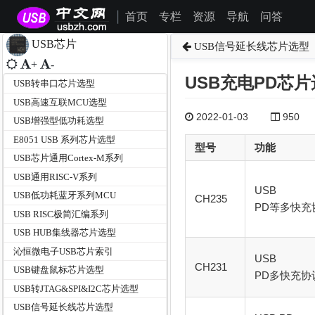
首页
专栏
资源
导航
问答
|
USB芯片
USB信号延长线芯片选型
+
-
USB充电PD芯
USB转串口芯片选型
USB高速互联MCU选型
2022-01-03
950
USB增强型低功耗选型
E8051 USB 系列芯片选型
型号
功能
USB芯片通用Cortex-M系列
USB通用RISC-V系列
USB
USB低功耗蓝牙系列MCU
CH235
PD等多快充
USB RISC极简汇编系列
USB HUB集线器芯片选型
沁恒微电子USB芯片索引
USB
CH231
USB键盘鼠标芯片选型
PD多快充协
USB转JTAG&SPI&I2C芯片选型
USB信号延长线芯片选型