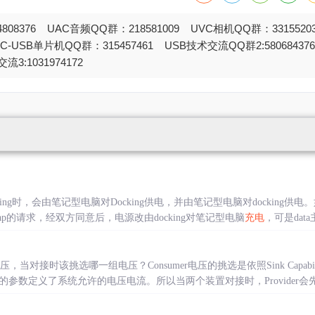
808376 UAC音频QQ群：218581009 UVC相机QQ群：331552
STC-USB单片机QQ群：315457461 USB技术交流QQ群2:580684
流3:1031974172
ng时，会由笔记型电脑对Docking供电，并由笔记型电脑对docking供电。
ole swap的请求，经双方同意后，电源改由docking对笔记型电脑
充电
，可是data
对接时该挑选哪一组电压？Consumer电压的挑选是依照Sink Capability（SN
的参数定义了系统允许的电压电流。所以当两个装置对接时，Provider会先提供Sou