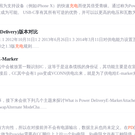
为支持设备（例如iPhone X）的快速
充电
而使其倍受青睐。通过称为Power 
）的技术使这成为可能。 USB-C享有其所有可逆的优势，并可以以更高的电压和瓦数
r Delivery)版本对比
日 1.1 2012年10月31日1.2 2013年6月26日1.3 2014年3月11日对供电能力
之1.3版
充电
规则......
Marker
E-C缆线中会被放置一颗识别IC，这等于是这条缆线的身份证，其功能主要是在
CC其中会有1 pin变成VCONN供电出来，就是为了供电给E-marker来
，接下来会依下列几个主题来探讨What is Power DeliveryE-MarkerAttachedSo
pAlternate ModeCha......
，没有方向性，所以在对接前并不会有电源输出，数据主从也尚未定义。在
PD
Provider需要在CC脚位上上拉一个Rp电阻。Rp电阻允许有三种阻值（pull h