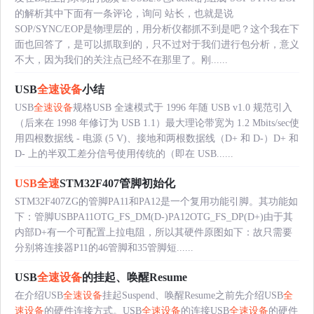
的解析其中下面有一条评论，询问 站长，也就是说
SOP/SYNC/EOP是物理层的，用分析仪都抓不到是吧？这个我在下
面也回答了，是可以抓取到的，只不过对于我们进行包分析，意义
不大，因为我们的关注点已经不在那里了。刚......
USB
全速设备
小结
USB
全速设备
规格USB 全速模式于 1996 年随 USB v1.0 规范引入
（后来在 1998 年修订为 USB 1.1）最大理论带宽为 1.2 Mbits/sec使
用四根数据线 - 电源 (5 V)、接地和两根数据线（D+ 和 D-）D+ 和
D- 上的半双工差分信号使用传统的（即在 USB......
USB全速
STM32F407管脚初始化
STM32F407ZG的管脚PA11和PA12是一个复用功能引脚。其功能如
下：管脚USBPA11OTG_FS_DM(D-)PA12OTG_FS_DP(D+)由于其
内部D+有一个可配置上拉电阻，所以其硬件原图如下：故只需要
分别将连接器P11的46管脚和35管脚短......
USB
全速设备
的挂起、唤醒Resume
在介绍USB
全速设备
挂起Suspend、唤醒Resume之前先介绍USB
全
速设备
的硬件连接方式。USB
全速设备
的连接USB
全速设备
的硬件