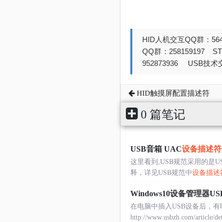
HID人机交互QQ群：564
QQ群：258159197 
952873936 USB技术交
HID触摸屏配置描述符
0 篇笔记
USB音箱 UAC
设备描述符
这里看到,USB规范采用的是US
释，详见USB规范中
设备描述
Windows10设备管理器US
在电脑中插入USB设备后，有
http://www.usbzh.com/article/d