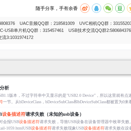
随手分享，手有余香
808376 UAC音频QQ群：218581009 UVC相机QQ群：331552
STC-USB单片机QQ群：315457461 USB技术交流QQ群2:580684
流3:1031974172
分析
B1.1版本，不过字符串中又显示的是”USB2.0 Device”，所以这里就有点
符
一节。从bDeviceClass，bDeviceSubClass和bDeviceSubClass都被置为0
B
设备描述符
请求失败（未知的usb设备）
时会报USB
设备描述符
请求失败，导致USB设备在设备管理器中枚举失败
etail-1059.htmlUSB
设备描述符
请求失败现象USB
设备描述符
请求失败在设备