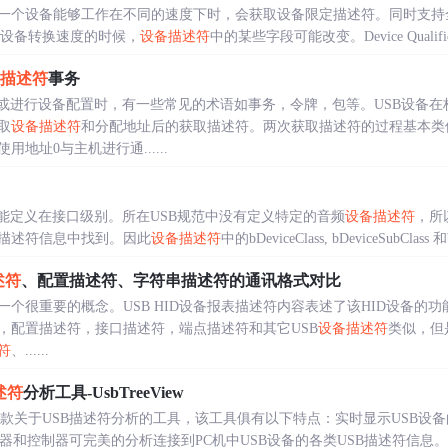
一个设备能够工作在不同的速度下时，会获取设备限定描述符。同时支持
iptor。当设备转换速度的时候，
设备描述符
中的某些字段可能改变。Device Qualifier
描述符
事务
输或进行设备配置时，有一些常见的术语如事务，令牌，包等。USB设备在
取
设备描述符
和分配地址后的获取描述符。两次获取描述符的过程基本类
地址0与主机进行通......
只能定义在接口级别。所在USB规范中没有定义特定的音频
设备描述符
，所
描述符信息中找到。因此
设备描述符
中的bDeviceClass, bDeviceSubClass 和
述符
、配置描述符、字符串描述符的通讯格式对比
中一个很重要的概念。USB HID设备报表描述符内容表述了该HID设备的功
，配置描述符，接口描述符，端点描述符和其它USB
设备描述符
类似，但
符
、......
述符
分析工具-UsbTreeView
dows下的一款关于USB描述符分析的工具，该工具俱有以下特点：实时显示US
和控制器可完美的分析连接到PC机中USB设备的各类USB描述符信息。支持USB1