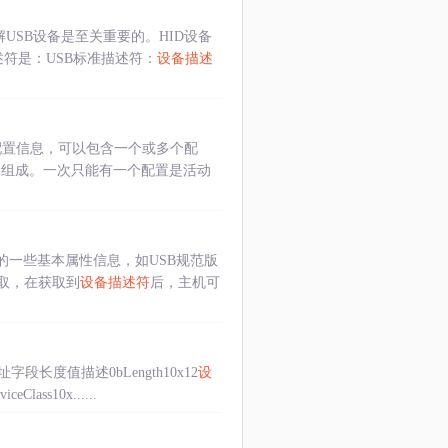
了解USB设备是至关重要的。HID设备
述符是：USB标准描述符：
设备描述
配置信息，可以包含一个或多个配
口组成。一次只能有一个配置是活动
的一些基本属性信息，如USB规范版
取，在获取到
设备描述符
后，主机可
度值描述0bLength10x12
设
lass10x......