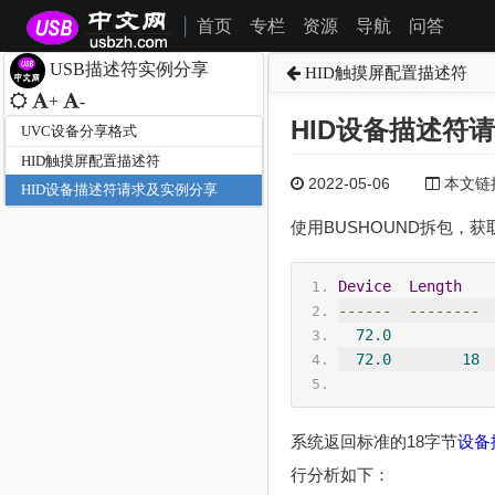
首页
专栏
资源
导航
问答
|
USB描述符实例分享
HID触摸屏配置描述符
+
-
HID设备描述符
UVC设备分享格式
HID触摸屏配置描述符
2022-05-06
本文链接为
HID设备描述符请求及实例分享
使用BUSHOUND拆包，获
Device
Length
------
--------
72.0
           
72.0
18
系统返回标准的18字节
设备
行分析如下：