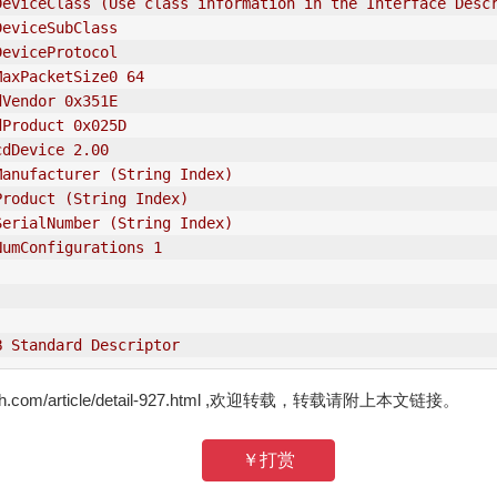
DeviceClass (Use class information in the Interface Desc
DeviceSubClass 
DeviceProtocol 
MaxPacketSize0 64
dVendor
 0x351E
dProduct 0x025D
cdDevice 2.00
Manufacturer (String Index)
Product (String Index)
SerialNumber (String Index)
NumConfigurations 1
B Standard Descriptor
zh.com/article/detail-927.html ,欢迎转载，转载请附上本文链接。
￥打赏