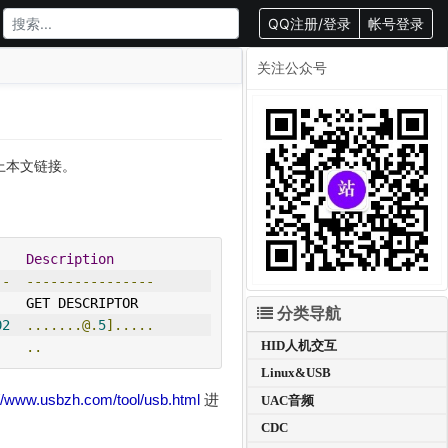
QQ注册/登录
帐号登录
关注公众号
载请附上本文链接。
Description
--
----------------
    GET DESCRIPTOR  
分类导航
02
.......@.
5
].....
HID人机交互
..
Linux&USB
://www.usbzh.com/tool/usb.html
进
UAC音频
CDC