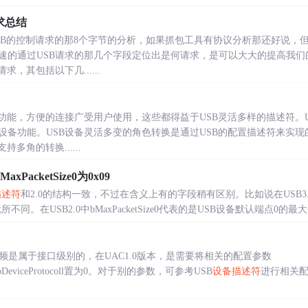
求总结
USB的控制请求的那8个字节的分析，如果抓包工具有协议分析那还好说，
速的通过USB请求的那几个字段定位出是何请求，是可以大大的提高我们
，其包括以下几......
的功能，方便的连接广受用户使用，这些都得益于USB灵活多样的描述符。
设备功能。USB设备灵活多变的角色转换是通过USB的配置描述符来实现
多角的转换......
MaxPacketSize0为0x09
描述符
和2.0的结构一致，不过在含义上有的字段稍有区别。比如说在USB3
2.0有就所不同。在USB2.0中bMaxPacketSize0代表的是USB设备默认端点0的最
频是属于接口级别的，在UAC1.0版本，是需要将相关的配置参数
Class,bDeviceProtocoll置为0。对于别的参数，可参考USB
设备描述符
进行相关