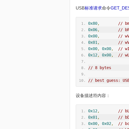
USB
标准请求
命令
GET_DE
0x80
,
// b
0x06
,
// b
0x00
,
// w
0x01
,
// w
0x00
,
0x00
,
// w
0x12
,
0x00
,
// w
// 8 bytes
// best guess: US
设备描述符内容：
0x12
,
// b
0x01
,
// b
0x00
,
0x02
,
// b