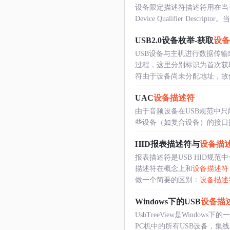
设备限定描述符描述符用在当
Device Qualifier Descr
USB2.0设备枚举-获取
设备
USB设备与主机进行数据传
过程，这里分别标识为首次获
符由于设备尚未分配地址，故使用
UAC
设备描述符
由于音频设备在USB规范中
些设备（如复合设备）的接口
HID报表描述符与
设备描
报表描述符是USB HID规范
描述符在概念上和
设备描述符
做一个简要的区别：
设备描述
Windows下的USB
设备描
UsbTreeView是Win
PC机中的所有USB设备，集线器