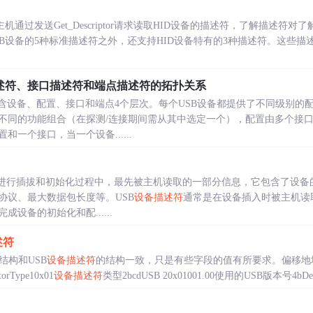
机通过发送Get_Descriptor请求读取HID设备的描述符，了解描述符对
SB设备的5种标准描述符之外，还支持HID设备特有的3种描述符。这些描
述符、接口描述符和端点描述符的拓扑关系
包含设备、配置、接口和端点4个层次。每个USB设备都提供了不同级别的
不同的功能组合（在探测/连接期间需从其中选定一个），配置由多个接
一个接口，当一个设备......
在进行插拔和初始化过程中，最先被主机读取的一部分信息，它包含了设备
协议、最大数据包长度等。USB
设备描述符
通常是在设备插入时被主机读
设备的初始化和配......
述符
结构和USB
设备描述符
的结构一致，只是有些字段的值有所要求。偏移地址字段长
rType10x01
设备描述符
类型2bcdUSB 20x01001.00使用的USB版本号4bDeviceC