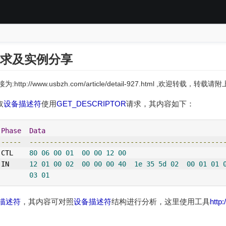
请求及实例分享
:http://www.usbzh.com/article/detail-927.html ,欢迎转载，转
取
设备描述符
使用
GET_DESCRIPTOR
请求，其内容如下：
Phase
Data
-----
------------------------------------------------
 CTL    
80
06
00
01
00
00
12
00
                        
IN
12
01
00
02
00
00
00
40
1e
35
5d
02
00
01
01
03
01
描述符
，其内容可对照
设备描述符
结构进行分析，这里使用工具
http