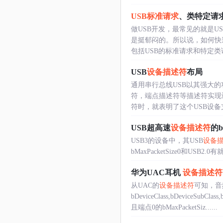
USB标准请求
、类特定请
做USB开发，最常见的就是
是挺郁闷的。所以说，如何快
包括USB的标准请求和特定类请求
USB
设备描述符
布局
通用串行总线USB以其强大
符，端点描述符等描述符实现
符时，就表明了这个USB设备支持
USB超高速
设备描述符
的b
USB3的设备中，其USB
设备
bMaxPacketSize0和USB
华为UAC耳机
设备描述符
从UAC的
设备描述符
可知，音
bDeviceClass,bDeviceSub
且端点0的bMaxPacketSiz......