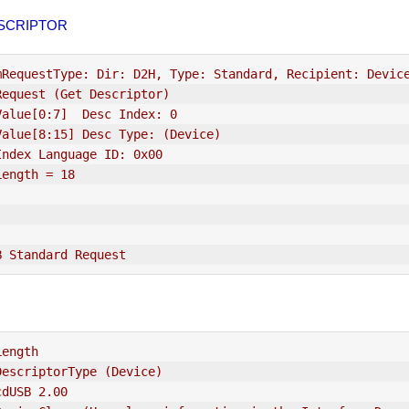
SCRIPTOR
m
Request
Type: Dir: D2H, Type: Standard, Recipient: Devic
Request
 (Get Descriptor)
Value[0:7]  Desc Index: 0
Value[8:15] Desc Type: (Device)
Index Language ID: 0x00
Length = 18
B Standard 
Request
Length
DescriptorType (Device)
cdUSB 2.00