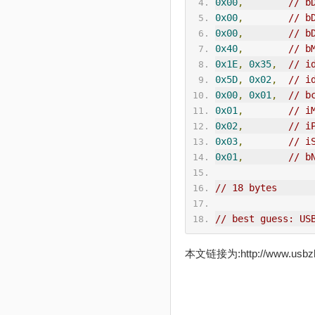
0x00
,
// b
0x00
,
// b
0x00
,
// b
0x40
,
// b
0x1E
,
0x35
,
// 
i
0x5D
,
0x02
,
// i
0x00
,
0x01
,
// b
0x01
,
// i
0x02
,
// i
0x03
,
// i
0x01
,
// b
// 18 bytes
// best guess: US
本文链接为:http://www.usb