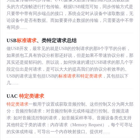
头的方式按帧进行打包传输。根据USB规范可知，同步传输方式是
只要带中带有同步端点的接口，系统会定时从设备中读取数据，无
论设备中是否有数据。而如要要停止数据的传输，只需要选中不带
有同步......
USB
标准请求
、类特定请求总结
做USB开发，最常见的就是USB的控制请求的那8个字节的分析，
如果抓包工具有协议分析那还好说，但是如果不带速协议分析，那
其实还是挺郁闷的。所以说，如何快速的通过USB请求的那几个字
段定位出是何请求，是可以大大的提高我们的协议分析效率的。
USB的请求这里包括USB的
标准请求
和
特定类请求
，其包括以下
几......
UAC
特定类请求
特定类请求
一般用于设置或获取音频控制。这些控制又分为两大部
分：音频控制请求：对音频控制单元或终端进行控制。音频流请
求: 如对音频流控制的请求，如音频采样率等。音频设备类也支持
其他特定于类的请求：内存请求（Memory Request），每个可寻址
的实体或终端，可导出一个内存映射接口。提供对......