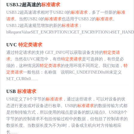
USB3.2超高速的
标准请求
USB3.2超高速请求相对于USB2.0的
标准请求
，多了一些新的
标准
请求
。当然USB2.0的
标准请求
也适用于USB3.2的
标准请求
。
USB3.2超高速规范增加的新的
标准请求
：
bRequestValueSET_ENCRYPTION13GET_ENCRYPTION14SET_HANDS
UVC
特定类请求
通过特定请求的支持 GET_INFO可以获取设备支持的
特定类请
求
。当然在UVC规范中，有些
特定类请求
是可选择的，有些是必
须的，这种情况因
特定类请求
的使用环境不同而定。我们知道，
特
定类请求
一般包括：名称值 说明RC_UNDEFINED0x00未定义
SET_CUR0x0......
USB
标准请求
USB定义了8个字节的
标准请求
，通过这些请求，可以对设备的状
态进行更改或对设备进行枚举。USB的
标准请求
的数据传输方式都
是控制传输方式，所以使用的端点是设备的默认端点0。USB这8个
字节的的控制请求不包括传输过程中的数据，但包括了控制请求的
数据长度。当数据长度为不为0时，设备或主机向对方传输相应
长......