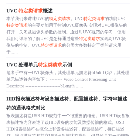
UVC
特定类请求
概述
本节我们来讲述UVC的
特定类请求
。UVC
特定类请求
的功能UVC
特定类请求
的主要功能用于控制UVC摄像头,实现对UVC摄像头的
打开，关闭及摄像头参数的控制。通过对UVC规范的学习，使用
我们可详细的了解UVC是怎样通过这些
特定类请求
实现对UVC摄
像头的控制。UVC
特定类请求
的分类大多数特定于类的请求用
于......
UVC 处理单元
特定类请求
示例
笔者手中有一UVC摄像头，其处理单元描述符bUnitID为2，其处理
单元描述符内容如下： -------- Video Control Processing Unit
Descriptor -----------------------bLength ......
HID报表描述符与设备描述符、配置描述符、字符串描述
符的通讯格式对比
报表描述符是USB HID规范中一个很重要的概念。USB HID设备报
表描述符内容表述了该HID设备的功能及数据传输的格式。USB
HID报表描述符在概念上和设备描述符，配置描述符，接口描述
符，端点描述符和其它USB设备描述符类似，但是还是有一些细微