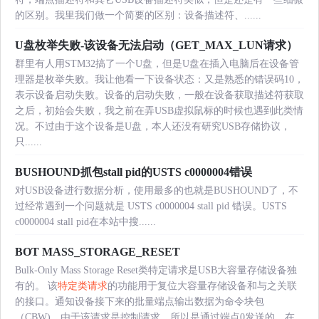
的区别。我里我们做一个简要的区别：设备描述符、......
U盘枚举失败-该设备无法启动（GET_MAX_LUN请求）
群里有人用STM32搞了一个U盘，但是U盘在插入电脑后在设备管
理器是枚举失败。我让他看一下设备状态：又是熟悉的错误码10，
表示设备启动失败。设备的启动失败，一般在设备获取描述符获取
之后，初始会失败，我之前在弄USB虚拟鼠标的时候也遇到此类情
况。不过由于这个设备是U盘，本人还没有研究USB存储协议，
只......
BUSHOUND抓包stall pid的USTS c0000004错误
对USB设备进行数据分析，使用最多的也就是BUSHOUND了，不
过经常遇到一个问题就是 USTS c0000004 stall pid 错误。USTS
c0000004 stall pid在本站中搜......
BOT MASS_STORAGE_RESET
Bulk-Only Mass Storage Reset类特定请求是USB大容量存储设备独
有的。 该
特定类请求
的功能用于复位大容量存储设备和与之关联
的接口。通知设备接下来的批量端点输出数据为命令块包
（CBW)。由于该请求是控制请求，所以是通过端点0发送的。在