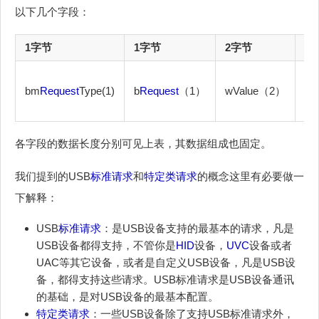
以下几个字段：
1字节
1字节
2字节
2
bm
Request
Type(1)
b
Request
（1）
wValue（2）
wI
各字段的数据长度分别可见上表，其数据组成也固定。
我们提到的USB
标准请求
和
特定类请求
的概念这里有必要做一
下解释：
USB
标准请求
：是USB设备支持的最基本的请求，凡是
USB设备都得支持，不管你是
HID
设备，
UVC
设备或者
UAC等其它设备，或者是自定义USB设备，凡是USB设
备，都得支持这些请求。USB标准请求是USB设备通讯
的基础，是对USB设备的最基本配置。
特定类请求
：一些USB设备除了支持USB标准请求外，