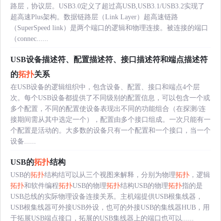
路层，协议层。USB3.0定义了超过高USB,USB3.1/USB3.2实现了
超高速Plus架构。数据链路层（Link Layer）超高速链路
（SuperSpeed link）是两个端口的逻辑和物理连接。被连接的端口
（connec......
USB设备描述符、配置描述符、接口描述符和端点描述符
的
拓扑
关系
在USB设备的逻辑组织中，包含设备、配置、接口和端点4个层
次。每个USB设备都提供了不同级别的配置信息，可以包含一个或
多个配置，不同的配置使设备表现出不同的功能组合（在探测/连
接期间需从其中选定一个），配置由多个接口组成。一次只能有一
个配置是活动的。大多数的设备只有一个配置和一个接口，当一个
设备......
USB的
拓扑
结构
USB的
拓扑
结构结可以从三个视图来解释，分别为物理
拓扑
，逻辑
拓扑
和软件编程
拓扑
USB的物理
拓扑
结构USB的物理
拓扑
指的是
USB总线的实际物理设备连接关系。主机端提供USB根集线器，
USB根集线器可外接USB外设，也可的外接USB的集线器HUB，用
于拓展USB端点接口，拓展的USB集线器上的端口也可以......