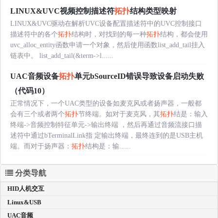
LINUX&UVC视频控制描述符
拓扑
结构类型映射
LINUX&UVC驱动在解析UVC设备配置描述符中的UVC控制接口
描述符中的各个
拓扑
结构时，对找到的每一种
拓扑
结构，都会使用
uvc_alloc_entity函数申请一个对象，然后使用函数list_add_tail挂入
链表中。 list_add_tail(&term->l......
UAC音频设备
拓扑
单元bSourceID错误导致设备启动失败
（代码10）
正常情况下，一个UAC类型的设备如麦克风或者扬声器，一般都
会有三个或者两个
拓扑
节终端。如对于麦克风，其
拓扑
结是：输入
终端->音频控制特征单元->输出终端 ，然后再通过音频流接口描
述符中通过bTerminalLink指 定输出终端，最终连到的是USB主机
端。而对于扬声器：
拓扑
结构是：输......
分类导航
HID人机交互
Linux&USB
UAC音频