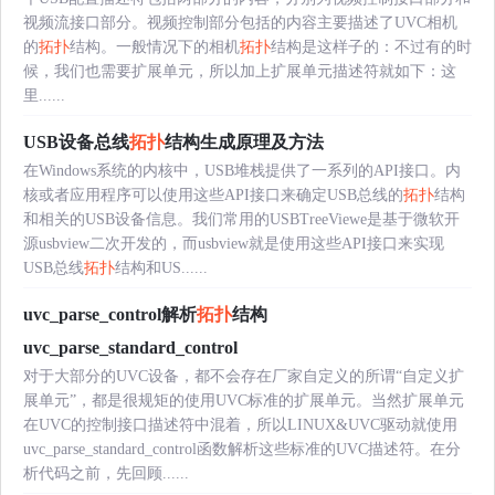
视频流接口部分。视频控制部分包括的内容主要描述了UVC相机
的
拓扑
结构。一般情况下的相机
拓扑
结构是这样子的：不过有的时
候，我们也需要扩展单元，所以加上扩展单元描述符就如下：这
里......
USB设备总线
拓扑
结构生成原理及方法
在Windows系统的内核中，USB堆栈提供了一系列的API接口。内
核或者应用程序可以使用这些API接口来确定USB总线的
拓扑
结构
和相关的USB设备信息。我们常用的USBTreeViewe是基于微软开
源usbview二次开发的，而usbview就是使用这些API接口来实现
USB总线
拓扑
结构和US......
uvc_parse_control解析
拓扑
结构
uvc_parse_standard_control
对于大部分的UVC设备，都不会存在厂家自定义的所谓“自定义扩
展单元”，都是很规矩的使用UVC标准的扩展单元。当然扩展单元
在UVC的控制接口描述符中混着，所以LINUX&UVC驱动就使用
uvc_parse_standard_control函数解析这些标准的UVC描述符。在分
析代码之前，先回顾......