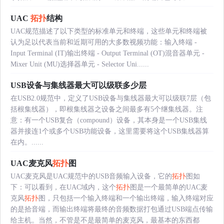
UAC
拓扑
结构
UAC规范描述了以下类型的标准单元和终端，这些单元和终端被
认为足以代表当前和近期可用的大多数视频功能：输入终端 -
Input Terminal (IT)输出终端 - Output Terminal (OT)混音器单元 -
Mixer Unit (MU)选择器单元 - Selector Uni......
USB设备与集线器最大可以级联多少层
在USB2.0规范中，定义了USB设备与集线器最大可以级联7层（包
括根集线器），即根集线器之设备之间最多有5个继集线器。注
意：有一个USB复合（compound）设备，其本身是一个USB集线
器并接连1个或多个USB功能设备，这里需要将这个USB集线器算
在内。......
UAC麦克风
拓扑
图
UAC麦克风是UAC规范中的USB音频输入设备，它的
拓扑
图如
下：可以看到，在UAC域内，这个
拓扑
图是一个最简单的UAC麦
克风
拓扑
图，只包括一个输入终端和一个输出终端，输入终端对应
的是拾音端，而输出终端将最终的音频数据打包通过USB端点传输
给主机。当然，不管是不是最简单的麦克风，最基本的东西都