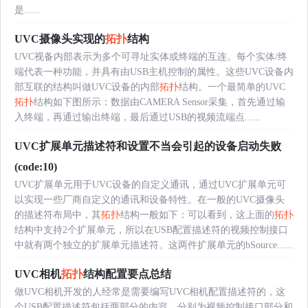
是......
UVC摄像头实现的
拓扑
结构
UVC视备内部表示为多个可寻址实体或终端的互连。每个实体/终
端代表一种功能，并具有由USB主机控制的属性。这些UVC设备内
部互联的结构叫做UVC设备的内部
拓扑
结构。一个最简单的UVC
拓扑
结构如下图所示：数据由CAMERA Sensor采集，首先通过输
入终端，再通过输出终端，最后通过USB的视频流端点......
UVC扩展单元描述符和设置不当会引起的设备启动失败
(code:10)
UVC扩展单元用于UVC设备的自定义通讯，通过UVC扩展单元可
以实现一些厂商自定义的通讯和设备特性。在一般的UVC摄像头
的描述符布局中，其
拓扑
结构一般如下：可以看到，这上面的
拓扑
结构中支持2个扩展单元，所以在USB配置描述符的视频控制接口
中就有两个独立的扩展单元描述符。这两件扩展单元的bSource......
UVC相机
拓扑
结构配置要点总结
做UVC相机开发的人经常是需要编写UVC相机配置描述符的，这
个USB配置描述符包括两部分的内容，分别为视频控制接口部分和