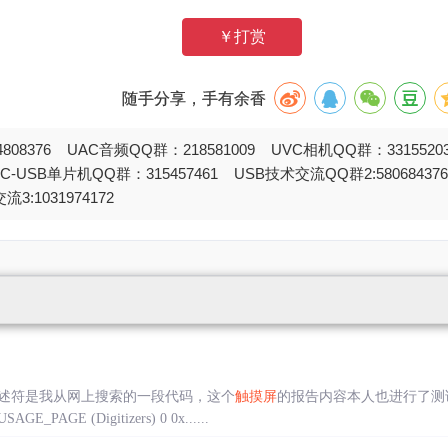
￥打赏
随手分享，手有余香
808376 UAC音频QQ群：218581009 UVC相机QQ群：331552
STC-USB单片机QQ群：315457461 USB技术交流QQ群2:580684
流3:1031974172
述符是我从网上搜索的一段代码，这个
触摸屏
的报告内容本人也进行了测
GE_PAGE (Digitizers) 0 0x......