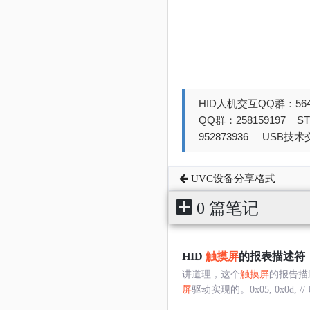
HID人机交互QQ群：564
QQ群：258159197 
952873936 USB技术交
UVC设备分享格式
0 篇笔记
HID
触摸屏
的报表描述符
讲道理，这个
触摸屏
的报告描
屏
驱动实现的。0x05, 0x0d, // USA