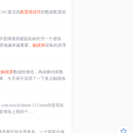
UAC麦克风
配置描述符
的数据配置如
节是继虚拟键盘鼠标的另一个虚拟
也变地越来越重要。
触摸屏
设备的原理
发
触摸屏
数据给驱动，再由驱动将数
果，今天保不实现了一下多点触摸效
h.com/article/detail-513.html但是现在
上报的个......
描述符相互组合而复杂，一个因其自身