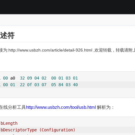
描述符
:http://www.usbzh.com/article/detail-926.html ,欢迎转载，转
1
00
 a0  
32
09
04
02
00
01
03
01
1
00
01
22
0f
03
07
05
84
03
40
在线分析工具
http://www.usbzh.com/tool/usb.html
解析为：
 bLength
 bDescriptorType (Configuration)