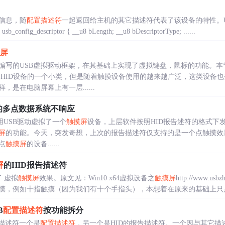
信息，随
配置描述符
一起返回给主机的其它描述符代表了该设备的特性。
g_descriptor { __u8 bLength; __u8 bDescriptorType; ......
屏
编写的USB虚拟驱动框架，在其基础上实现了虚拟键盘，鼠标的功能。本
HID设备的一个小类，但是随着触摸设备使用的越来越广泛，这类设备
，是在电脑屏幕上有一层......
的多点数据系统不响应
使用USB驱动虚拟了一个
触摸屏
设备，上层软件按照HID报告述符的格式下
屏
的功能。今天，突发奇想，上次的报告描述符仅支持的是一个点触摸效
点
触摸屏
的设备......
屏
的HID报告描述符
了 虚拟
触摸屏
效果。原文见：Win10 x64虚拟设备之
触摸屏
http://www.usbz
摸，例如十指触摸（因为我们有十个手指头），本想着在原来的基础上只是增加
B
配置描述符
按功能拆分
的描述符一个是
配置描述符
，另一个是HID的报告描述符。一个因与其它