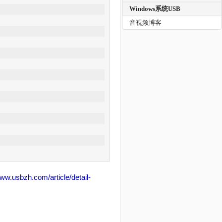
Windows系统USB
音视频博客
www.usbzh.com/article/detail-