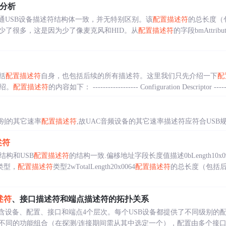
分析
通USB设备描述符结构体一致，并无特别区别。该
配置描述符
的总长度（
少了很多，这是因为少了像麦克风和HID。从
配置描述符
的字段bmAttri
括
配置描述符
自身，也包括后续的所有描述符。这里我们只先介绍一下
配
绍。
配置描述符
的内容如下： ------------------ Configuration Descriptor --------
特别的其它速率
配置描述符
,故UAC音频设备的其它速率描述符应符合USB
述符
结构和USB
配置描述符
的结构一致.偏移地址字段长度值描述0bLength10x0
述符类型，
配置描述符
类型2wTotalLength20x0064
配置描述符
的总长度（包括后
述符
、接口描述符和端点描述符的拓扑关系
包含设备、配置、接口和端点4个层次。每个USB设备都提供了不同级别的
不同的功能组合（在探测/连接期间需从其中选定一个），配置由多个接