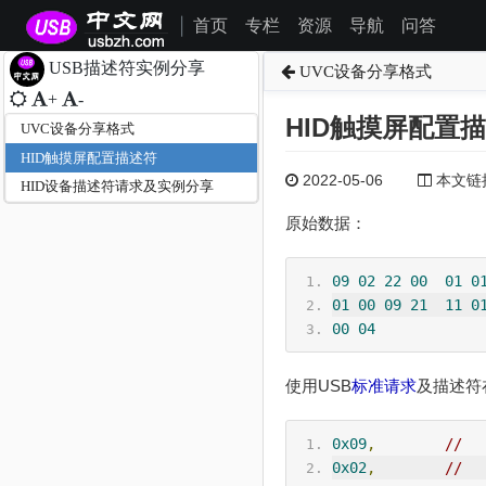
首页
专栏
资源
导航
问答
|
USB描述符实例分享
UVC设备分享格式
+
-
HID触摸屏配置
UVC设备分享格式
HID触摸屏配置描述符
2022-05-06
本文链接为
HID设备描述符请求及实例分享
原始数据：
09
02
22
00
01
0
01
00
09
21
11
0
00
04
使用USB
标准请求
及描述符
0x09
,
//  
0x02
,
//  