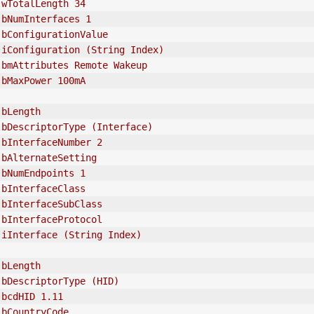
 wTotalLength 34
 bNumInterfaces 1
 bConfigurationValue
 iConfiguration (String Index)
 bmAttributes Remote Wakeup
 bMaxPower 100mA
 bLength
 bDescriptorType (Interface)
 bInterfaceNumber 2
 bAlternateSetting
 bNumEndpoints 1
 bInterfaceClass
 bInterfaceSubClass
 bInterfaceProtocol
 iInterface (String Index)
 bLength
 bDescriptorType (
HID
)
 bcd
HID
 1.11
 bCountryCode