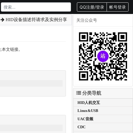
QQ注册/登录
帐号登录
HID设备描述符请求及实例分享
关注公众号
载请附上本文链接。
分类导航
HID人机交互
Linux&USB
UAC音频
CDC