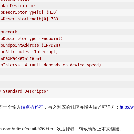
 bNumDescriptors
 bDescriptorType[0] (
HID
)
 wDescriptorLength[0] 783
 bLength
 bDescriptorType (Endpoint)
 bEndpointAddress (
IN
/D2H)
 bmAttributes (Interrupt)
 wMaxPacketSize 64
 
bInterval
 4 (unit depends on device speed)
B Standard Descriptor
即一个输入
端点描述符
，与之对应的触摸屏报告描述可详见：
http://
zh.com/article/detail-926.html ,欢迎转载，转载请附上本文链接。