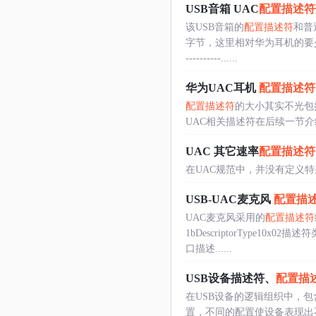
USB音箱 UAC
配置描述符
该USB音箱的
配置描述符
和普
字节，这里相对华为耳机的要
----------......
华为UAC耳机
配置描述符
配置描述符
的大小其实不光包
UAC相关描述符在后续一节介
UAC 其它速率
配置描述符
在UAC规范中，并没有定义
USB-UAC麦克风
配置描
UAC麦克风采用的
配置描述符
1bDescriptorType10x02描
口描述......
USB设备描述符、
配置描
在USB设备的逻辑组织中，
置，不同的配置使设备表现出