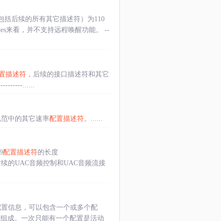
包括后续的所有其它描述符）为110
butes来看，并不支持远程唤醒功能。 --
置描述符
，后续的接口描述符和其它
------......
规范中的其它速率
配置描述符
。......
9
配置描述符
的长度
续的UAC音频控制和UAC音频流接
配置信息，可以包含一个或多个配
口组成。一次只能有一个配置是活动