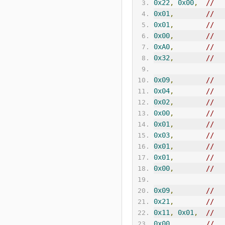
0x22
,
0x00
,
//  
0x01
,
//  
0x01
,
//  
0x00
,
//  
0xA0
,
//  
0x32
,
//  
0x09
,
//  
0x04
,
//  
0x02
,
//  
0x00
,
//  
0x01
,
//  
0x03
,
//  
0x01
,
//  
0x01
,
//  
0x00
,
//  
0x09
,
//  
0x21
,
//  
0x11
,
0x01
,
//  
0x00
,
//  