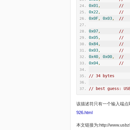
0x01
,
//  
0x22
,
//  
0x0F
,
0x03
,
//  
0x07
,
//  
0x05
,
//  
0x84
,
//  
0x03
,
//  
0x40
,
0x00
,
//  
0x04
,
//  
// 34 bytes
// best guess: US
该描述符只有一个输入端点
926.html
本文链接为:http://www.usb