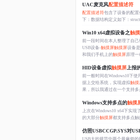
UAC麦克风
配置描述符
配置描述符
包含了设备的配置
下：数据结构定义如下：struct usb_confi
Win10 x64虚拟设备之
触摸
前一段时间在本人整理了自己
USB设备-
触摸屏
触摸屏
设备是
和我们手机上的
触摸屏
原理一样
HID设备虚拟
触摸屏
上报
前一般时间在Windows10下
据上交给系统，实现虚拟
触摸
果，所以我通过在一个支持多
Windows支持多点的
触摸
上次在Windows10 x64下实现
的大部分
触摸屏
都支持多点触
仿照USBCCGP.SYS对US
USB大的规范中两个最麻烦