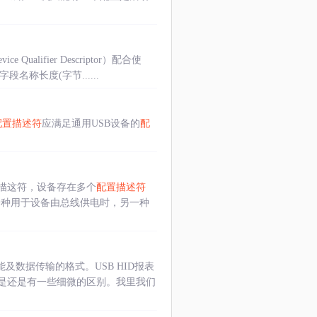
Qualifier Descriptor）配合使
段名称长度(字节......
配置描述符
应满足通用USB设备的
配
置描这符，设备存在多个
配置描述符
一种用于设备由总线供电时，另一种
能及数据传输的格式。USB HID报表
但是还是有一些细微的区别。我里我们