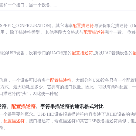
一个接口，当一个设备......
_SPEED_CONFIGURATION)。其它速率
配置描述符
与设备限定描述符（Device 
用， 除了描述符类型， 其他字段含义格式与
配置描述符
完全一致。 位移字
能的USB设备，没有专门的UAC特定的
配置描述符
,所以UAC音频设备的
信息，一个设备可以有多个
配置描述符
。大部分的USB设备只有一个配
电方式、最大功耗是多少、它拥有的接口数量。因此，可以有两种配置，
述符的“头”，因此使一种配......
述符、
配置描述符
、字符串描述符的通讯格式对比
中一个很重要的概念。USB HID设备报表描述符内容表述了该HID设备的功
，
配置描述符
，接口描述符，端点描述符和其它USB设备描述符类似，
.....