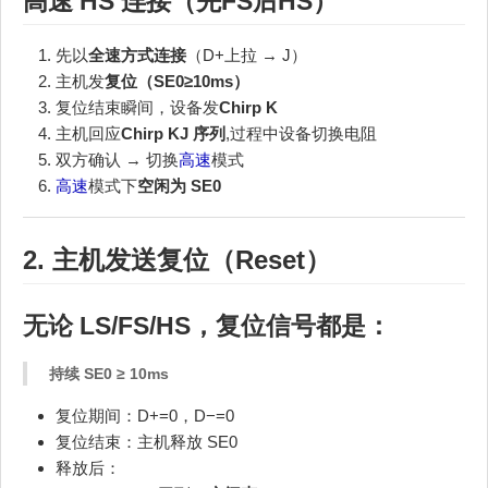
高速
HS 连接（先FS后HS）
先以
全速方式连接
（D+上拉 → J）
主机发
复位（SE0≥10ms）
复位结束瞬间，设备发
Chirp K
主机回应
Chirp KJ 序列
,过程中设备切换电阻
双方确认 → 切换
高速
模式
高速
模式下
空闲为 SE0
2. 主机发送复位（Reset）
无论 LS/FS/HS，复位信号都是：
持续 SE0 ≥ 10ms
复位期间：D+=0，D−=0
复位结束：主机释放 SE0
释放后：