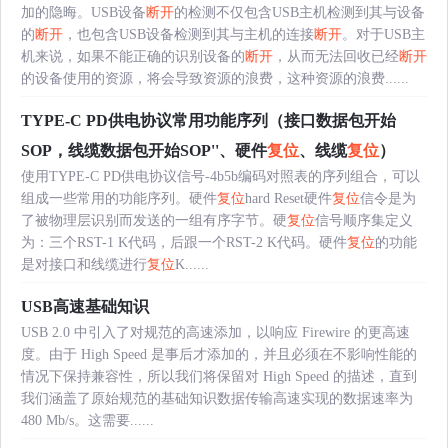
加的隐晦。USB设备
断开
的检测不仅包含USB主机检测到其与设备
的
断开
，也包含USB设备检测到其与主机的连接
断开
。对于USB主
机来说，如果不能正确的识别设备的
断开
，从而无法回收已经
断开
的设备使用的资源，将会导致资源的浪费，这种资源的浪费......
TYPE-C PD供电协议常用功能序列（接口数据包开始
SOP，线缆数据包开始SOP''、硬件
复位
、线缆
复位
）
使用TYPE-C PD供电协议信号-4b5b编码对照表的序列组合，可以
组成一些常用的功能序列。硬件
复位
hard Reset硬件
复位
信令是为
了被物理层识别而发送的一组有序字节。硬
复位
信号顺序集定义
为：三个RST-1 K代码，后跟一个RST-2 K代码。硬件
复位
的功能
是对接口和线缆进行
复位
K......
USB高速基础知识
USB 2.0 中引入了对规范的高速添加，以响应 Firewire 的更高速
度。由于 High Speed 是事后才添加的，并且必须在不影响性能的
情况下保持兼容性，所以我们将保留对 High Speed 的描述，直到
我们涵盖了原始规范的基础知识数据传输高速实现的数据速率为
480 Mb/s。这需要......