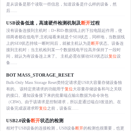
是从设备是那个读取一些信息，知道设备是什么样的设备，然
后......
USB设备低速，高速硬件检测机制及
断开
过程
没有设备连接到主机时：D+和D-数据线上的下拉电阻起作用，使
得两者都在低电平;主机端看来就是个SE0状态，同样地，当数据线
上的SE0状态持续一断时间后，就被主机认为是
断开
状态。设备连
接到主机时：当主机检到某一个数据线电平拉高并保持了一段时
间，就认为有设备连上来了。 主机必需在驱动SE0状态以
复位
设
备......
BOT MASS_STORAGE_RESET
Bulk-Only Mass Storage Reset类特定请求是USB大容量存储设备独
有的。 该特定类请求的功能用于
复位
大容量存储设备和与之关联
的接口。通知设备接下来的批量端点输出数据为命令块包
（CBW)。由于该请求是控制请求，所以是通过端点0发送的。在
设备完成该请求即
复位
之前，设备应......
USB2.0设备
断开
状态的检测
相对于USB设备的连接检测，USB设备
断开
的检测也很重要，也更