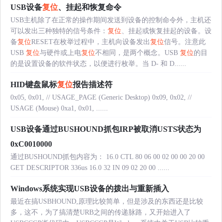
USB设备
复位
、挂起和恢复命令
USB主机除了在正常的操作期间发送到设备的控制命令外，主机还
可以发出三种独特的信号条件：
复位
、挂起或恢复挂起的设备。设
备
复位
RESET在枚举过程中，主机向设备发出
复位
信号。注意此
USB
复位
与硬件或上电
复位
不相同，是两个概念。USB
复位
的目
的是设置设备的软件状态，以便进行枚举。当 D- 和 D......
HID键盘鼠标
复位
报告描述符
0x05, 0x01, // USAGE_PAGE (Generic Desktop) 0x09, 0x02, //
USAGE (Mouse) 0xa1, 0x01, ......
USB设备通过BUSHOUND抓包IRP被取消USTS状态为
0xC0010000
通过BUSHOUND抓包内容为： 16.0 CTL 80 06 00 02 00 00 20 00
GET DESCRIPTOR 336us 16.0 32 IN 09 02 20 00 ......
Windows系统实现USB设备的拨出与重新插入
最近在搞USBHOUND,原理比较简单，但是涉及的东西还是比较
多，这不，为了搞清楚URB之间的传递脉路，又开始进入了