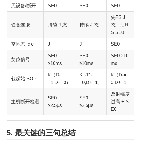
无设备/断开
SE0
SE0
SE0
先FS J
设备连接
持续 J 态
持续 J 态
态，后H
S SE0
空闲态 Idle
J
J
SE0
SE0
SE0
SE0 ≥10
复位信号
≥10ms
≥10ms
ms
K（D-
K（D-
K（D-=
包起始 SOP
=1,D+=0）
=0,D+=1）
0,D+=1)
反射幅度
SE0
SE0
主机断开检测
过高 + S
≥2.5µs
≥2.5µs
E0
5. 最关键的三句总结