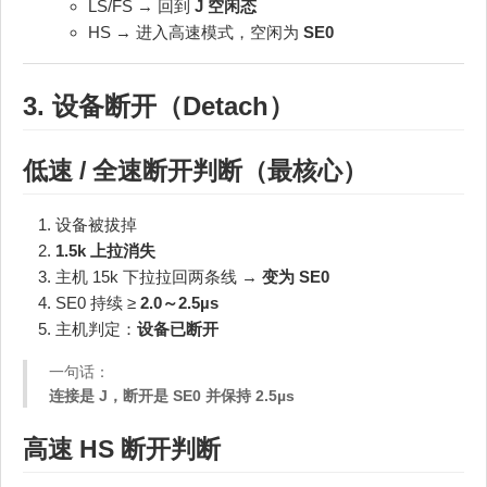
LS/FS → 回到
J 空闲态
HS → 进入高速模式，空闲为
SE0
3. 设备断开（Detach）
低速 / 全速断开判断（最核心）
设备被拔掉
1.5k 上拉消失
主机 15k 下拉拉回两条线 →
变为 SE0
SE0 持续 ≥
2.0～2.5µs
主机判定：
设备已断开
一句话：
连接是 J，断开是 SE0 并保持 2.5µs
高速 HS 断开判断