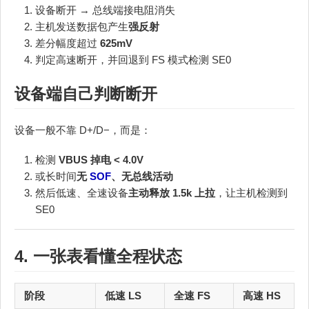
设备断开 → 总线端接电阻消失
主机发送数据包产生
强反射
差分幅度超过
625mV
判定高速断开，并回退到 FS 模式检测 SE0
设备端自己判断断开
设备一般不靠 D+/D−，而是：
检测
VBUS 掉电 < 4.0V
或长时间
无
SOF
、无总线活动
然后低速、全速设备
主动释放 1.5k 上拉
，让主机检测到
SE0
4. 一张表看懂全程状态
阶段
低速 LS
全速 FS
高速 HS