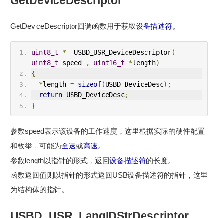
GetDeviceDescriptor
GetDeviceDescriptor回调函数用于获取
设备描述符
。
uint8_t
*
  USBD_USR_DeviceDescriptor
(
uint8_t
 speed 
,
uint16_t
*
length
)
{
*
length 
=
sizeof
(
USBD_DeviceDesc
);
return
 USBD_DeviceDesc
;
}
参数speed表示该设备的工作速度，这里根据实际的硬件配置
和枚举，可能为
全速
或
高速
。
参数length以指针的形式，返回
设备描述符
的长度。
函数返回值则以指针的形式返回USB设备描述符的指针，这里
为结构体的指针。
USBD_USR_LangIDStrDescriptor