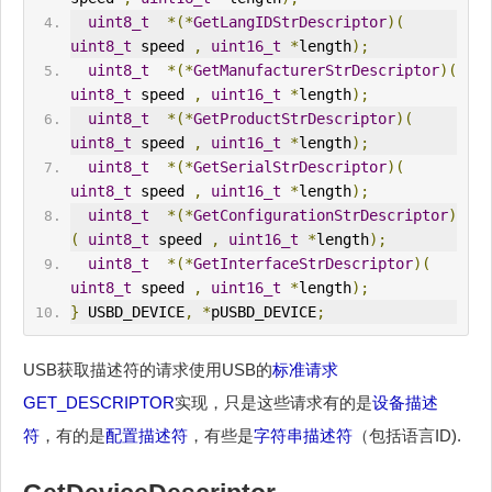
uint8_t
*(*
GetLangIDStrDescriptor
)(
uint8_t
 speed 
,
uint16_t
*
length
);
uint8_t
*(*
GetManufacturerStrDescriptor
)(
uint8_t
 speed 
,
uint16_t
*
length
);
uint8_t
*(*
GetProductStrDescriptor
)(
uint8_t
 speed 
,
uint16_t
*
length
);
uint8_t
*(*
GetSerialStrDescriptor
)(
uint8_t
 speed 
,
uint16_t
*
length
);
uint8_t
*(*
GetConfigurationStrDescriptor
)
(
uint8_t
 speed 
,
uint16_t
*
length
);
uint8_t
*(*
GetInterfaceStrDescriptor
)(
uint8_t
 speed 
,
uint16_t
*
length
);
}
 USBD_DEVICE
,
*
pUSBD_DEVICE
;
USB获取描述符的请求使用USB的
标准请求
GET_DESCRIPTOR
实现，只是这些请求有的是
设备描述
符
，有的是
配置描述符
，有些是
字符串描述符
（包括语言ID).