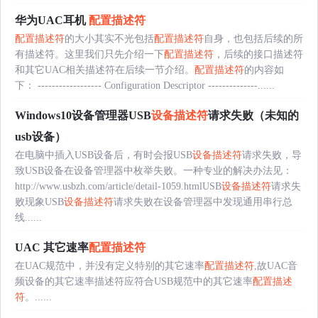
华为UAC耳机
配置描述符
配置描述符
的大小其实不光包括
配置描述符
自身，也包括后续的所
有描述符。这里我们只先介绍一下
配置描述符
，后续的接口描述符
和其它UAC相关描述符在后续一节介绍。
配置描述符
的内容如
下： ------------------ Configuration Descriptor --------------......
Windows10设备管理器USB
设备描述符
请求失败（未知的
usb设备）
在电脑中插入USB设备后，有时会报USB
设备描述符
请求失败，导
致USB设备在设备管理器中枚举失败。一种专业的解决办法见：
http://www.usbzh.com/article/detail-1059.htmlUSB
设备描述符
请求失
败现象USB
设备描述符
请求失败在设备管理器中发现通用串行总
线......
UAC 其它速率
配置描述符
在UAC规范中，并没有定义特别的其它速率
配置描述符
,故UAC音
频设备的其它速率描述符应符合USB规范中的其它速率
配置描述
符
。......