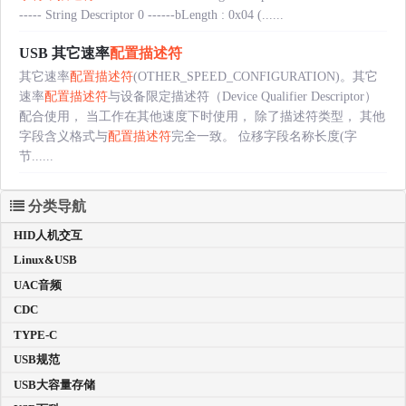
----- String Descriptor 0 ------bLength : 0x04 (......
USB 其它速率
配置描述符
其它速率
配置描述符
(OTHER_SPEED_CONFIGURATION)。其它
速率
配置描述符
与设备限定描述符（Device Qualifier Descriptor）
配合使用， 当工作在其他速度下时使用， 除了描述符类型， 其他
字段含义格式与
配置描述符
完全一致。 位移字段名称长度(字
节......
分类导航
HID人机交互
Linux&USB
UAC音频
CDC
TYPE-C
USB规范
USB大容量存储