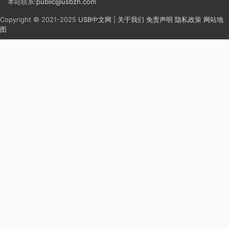
本站联系:
public@usbzh.com
Copyright © 2021-2025
USB中文网
|
关于我们
免责声明
隐私政策
网站地
图