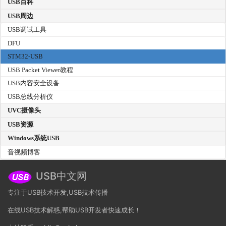
USB百科
USB周边
USB调试工具
DFU
STM32-USB
USB Packet Viewer教程
USB内容安全设备
USB总线分析仪
UVC摄像头
USB资源
Windows系统USB
音视频博客
USB中文网
专注于USB技术开发,USB技术传播
在线USB技术解惑,帮助USB开发者快速成长！