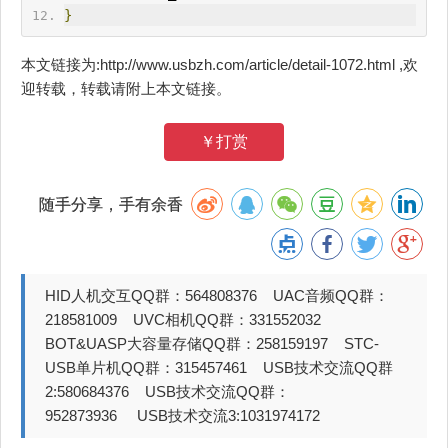
}
本文链接为:http://www.usbzh.com/article/detail-1072.html ,欢
迎转载，转载请附上本文链接。
￥打赏
随手分享，手有余香
HID人机交互QQ群：564808376 UAC音频QQ群：
218581009 UVC相机QQ群：331552032
BOT&UASP大容量存储QQ群：258159197 STC-
USB单片机QQ群：315457461 USB技术交流QQ群
2:580684376 USB技术交流QQ群：
952873936 USB技术交流3:1031974172