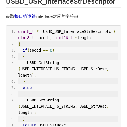
USBD_USR_InterfaceStrDescriptor
获取
接口描述符
iInterface对应的字符串
uint8_t
*
  USBD_USR_InterfaceStrDescriptor
(
uint8_t
 speed 
,
uint16_t
*
length
)
{
if
(
speed 
==
0
)
{
    USBD_GetString 
(
USBD_INTERFACE_HS_STRING
,
 USBD_StrDesc
,
length
);
}
else
{
    USBD_GetString 
(
USBD_INTERFACE_FS_STRING
,
 USBD_StrDesc
,
length
);
}
return
 USBD_StrDesc
;