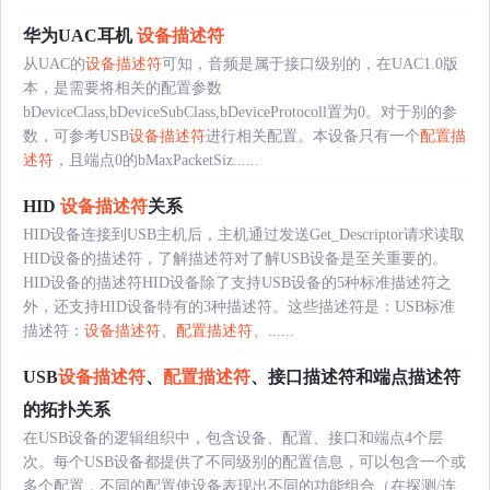
华为UAC耳机
设备描述符
从UAC的
设备描述符
可知，音频是属于接口级别的，在UAC1.0版
本，是需要将相关的配置参数
bDeviceClass,bDeviceSubClass,bDeviceProtocoll置为0。对于别的参
数，可参考USB
设备描述符
进行相关配置。本设备只有一个
配置描
述符
，且端点0的bMaxPacketSiz......
HID
设备描述符
关系
HID设备连接到USB主机后，主机通过发送Get_Descriptor请求读取
HID设备的描述符，了解描述符对了解USB设备是至关重要的。
HID设备的描述符HID设备除了支持USB设备的5种标准描述符之
外，还支持HID设备特有的3种描述符。这些描述符是：USB标准
描述符：
设备描述符
、
配置描述符
、......
USB
设备描述符
、
配置描述符
、接口描述符和端点描述符
的拓扑关系
在USB设备的逻辑组织中，包含设备、配置、接口和端点4个层
次。每个USB设备都提供了不同级别的配置信息，可以包含一个或
多个配置，不同的配置使设备表现出不同的功能组合（在探测/连