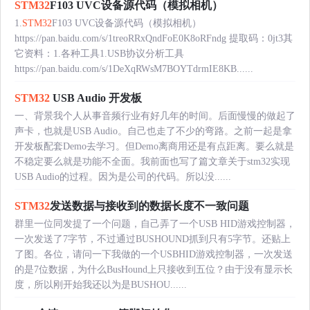
STM32
F103 UVC设备源代码（模拟相机）
1.
STM32
F103 UVC设备源代码（模拟相机）
https://pan.baidu.com/s/1treoRRxQndFoE0K8oRFndg 提取码：0jt3其
它资料：1.各种工具1.USB协议分析工具
https://pan.baidu.com/s/1DeXqRWsM7BOYTdrmIE8KB......
STM32
USB Audio 开发板
一、背景我个人从事音频行业有好几年的时间。后面慢慢的做起了
声卡，也就是USB Audio。自己也走了不少的弯路。之前一起是拿
开发板配套Demo去学习。但Demo离商用还是有点距离。要么就是
不稳定要么就是功能不全面。我前面也写了篇文章关于stm32实现
USB Audio的过程。因为是公司的代码。所以没......
STM32
发送数据与接收到的数据长度不一致问题
群里一位同发提了一个问题，自己弄了一个USB HID游戏控制器，
一次发送了7字节，不过通过BUSHOUND抓到只有5字节。还贴上
了图。各位，请问一下我做的一个USBHID游戏控制器，一次发送
的是7位数据，为什么BusHound上只接收到五位？由于没有显示长
度，所以刚开始我还以为是BUSHOU......