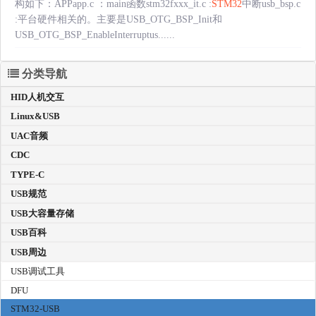
构如下：APPapp.c ：main函数stm32fxxx_it.c :
STM32
中断usb_bsp.c
:平台硬件相关的。主要是USB_OTG_BSP_Init和
USB_OTG_BSP_EnableInterruptus......
分类导航
HID人机交互
Linux&USB
UAC音频
CDC
TYPE-C
USB规范
USB大容量存储
USB百科
USB周边
USB调试工具
DFU
STM32-USB