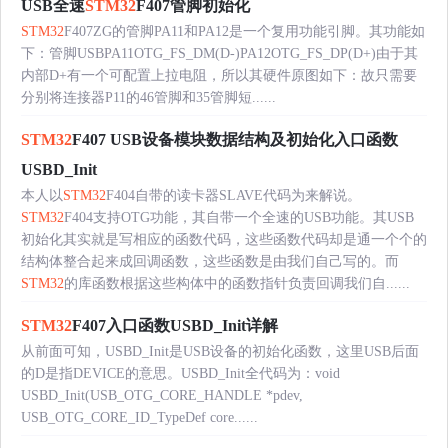
USB全速
STM32
F407管脚初始化
STM32
F407ZG的管脚PA11和PA12是一个复用功能引脚。其功能如
下：管脚USBPA11OTG_FS_DM(D-)PA12OTG_FS_DP(D+)由于其
内部D+有一个可配置上拉电阻，所以其硬件原图如下：故只需要
分别将连接器P11的46管脚和35管脚短......
STM32
F407 USB设备模块数据结构及初始化入口函数
USBD_Init
本人以
STM32
F404自带的读卡器SLAVE代码为来解说。
STM32
F404支持OTG功能，其自带一个全速的USB功能。其USB
初始化其实就是写相应的函数代码，这些函数代码却是通一个个的
结构体整合起来成回调函数，这些函数是由我们自己写的。而
STM32
的库函数根据这些构体中的函数指针负责回调我们自......
STM32
F407入口函数USBD_Init详解
从前面可知，USBD_Init是USB设备的初始化函数，这里USB后面
的D是指DEVICE的意思。USBD_Init全代码为：void
USBD_Init(USB_OTG_CORE_HANDLE *pdev,
USB_OTG_CORE_ID_TypeDef core......