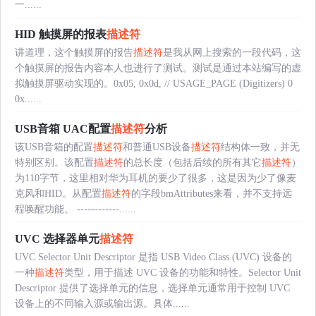
一......
HID 触摸屏的报表
描述符
讲道理，这个触摸屏的报告
描述符
是我从网上搜索的一段代码，这
个触摸屏的报告内容本人也进行了测试。测试是通过本站编写的虚
拟触摸屏驱动实现的。0x05, 0x0d, // USAGE_PAGE (Digitizers) 0
0x......
USB音箱 UAC配置
描述符
分析
该USB音箱的配置
描述符
和普通USB设备
描述符
结构体一致，并无
特别区别。该配置
描述符
的总长度（包括后续的所有其它
描述符
）
为110字节，这里相对华为耳机的要少了很多，这是因为少了像麦
克风和HID。从配置
描述符
的字段bmAttributes来看，并不支持远
程唤醒功能。 ------------......
UVC 选择器单元
描述符
UVC Selector Unit Descriptor 是指 USB Video Class (UVC) 设备的
一种
描述符
类型，用于描述 UVC 设备的功能和特性。Selector Unit
Descriptor 提供了选择单元的信息，选择单元通常用于控制 UVC
设备上的不同输入源或输出源。具体......