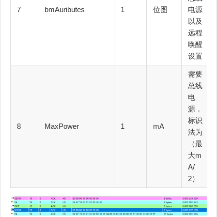
7
bmAuributes
1
位图
电源
以及
远程
唤醒
设置
需要
总线
电
源，
标识
8
MaxPower
1
mA
法为
（最
大m
A/
2）