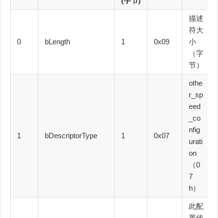
(字节)
描述
符大
0
bLength
1
0x09
小
（字
节）
othe
r_sp
eed
_co
nfig
1
bDescriptorType
1
0x07
urati
on
（0
7
h）
此配
置传