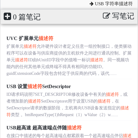
USB 字符串描述符
写笔记
0 篇笔记
UVC 扩展单元
描述符
扩展单元
描述符
允许硬件设计者定义任意一组控制接口，使类驱动
程序可以在设备与供应商提供的主机软件之间进行通讯控制。扩展
单元
描述符
ID由bUnitID字段中的值唯一标识
描述符
。同一视频功
能内的任何其他单元或终端不得具有相同的功能ID。
guidExtensionCode字段包含特定于供应商的代码，该代......
USB 设置
描述符
SetDescriptor
ID请求码说明7SET_DESCRIPTOR修改设备中有关的
描述符
，或
者增加新的
描述符
SetDescriptoret用于设置USB的
描述符
，在
SetDescriptor请求的数据阶段，主机将向USB设备发送指定的
描述
符
类型 。bmRequestType(1)bRequest（1）wValue（2）w......
USB超高速 超高速端点伴随
描述符
在接口中描述的每个超高速端点都紧跟着一个超高速端点伴侣
描述