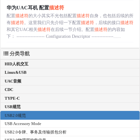
华为UAC耳机 配置
描述符
配置
描述符
的大小其实不光包括配置
描述符
自身，也包括后续的所
有
描述符
。这里我们只先介绍一下配置
描述符
，后续的接口
描述符
和其它UAC相关
描述符
在后续一节介绍。配置
描述符
的内容如
下： ------------------ Configuration Descriptor --------------......
分类导航
HID人机交互
Linux&USB
UAC音频
CDC
TYPE-C
USB规范
USB2.0规范
USB Accessory Mode
USB2.0令牌、事务及传输抓包分析