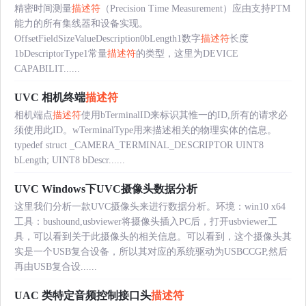
精密时间测量
描述符
（Precision Time Measurement）应由支持PTM
能力的所有集线器和设备实现。
OffsetFieldSizeValueDescription0bLength1数字
描述符
长度
1bDescriptorType1常量
描述符
的类型，这里为DEVICE
CAPABILIT......
UVC 相机终端
描述符
相机端点
描述符
使用bTerminalID来标识其惟一的ID,所有的请求必
须使用此ID。wTerminalType用来描述相关的物理实体的信息。
typedef struct _CAMERA_TERMINAL_DESCRIPTOR UINT8
bLength; UINT8 bDescr......
UVC Windows下UVC摄像头数据分析
这里我们分析一款UVC摄像头来进行数据分析。环境：win10 x64
工具：bushound,usbviewer将摄像头插入PC后，打开usbviewer工
具，可以看到关于此摄像头的相关信息。可以看到，这个摄像头其
实是一个USB复合设备，所以其对应的系统驱动为USBCCGP,然后
再由USB复合设......
UAC 类特定音频控制接口头
描述符