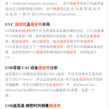
符
（ EndpointCompanion descriptor）。这个
描述符
包含只给超高速
端点定义的附加端点特性。这个
描述符
总是 作 为 配 置 描 述 符
信 息 的 一 部 分 在GetDescriptor(Configuration) ......
UVC
描述符
及
描述符
布局
USB设备的
描述符
用于向主机报告其设备的属性信息，UVC设备属
于USB设备的一种，故和通用的USB设备一样，也包含设备
描述
符
、配置
描述符
、接口
描述符
、端点
描述符
和字符串
描述符
。
UVC设备在也定义了一些特有的
描述符
，用于对USB视频设备的扩
展。这些特有的UVC
描述符
和通用的USB
描述符
，共同组成了
UV......
USB音箱 UAC设备
描述符
分析
这里看到,USB规范采用的是USB1.1版本，不过字符串中又显示的
是”USB2.0 Device”，所以这里就有点迷~关于设备
描述符
各字段的
详细解释，详见USB规范中设备
描述符
一节。从bDeviceClass，
bDeviceSubClass和bDeviceSubClass都被置为0来看，这是一个
典......
USB超高速 精密时间测量
描述符