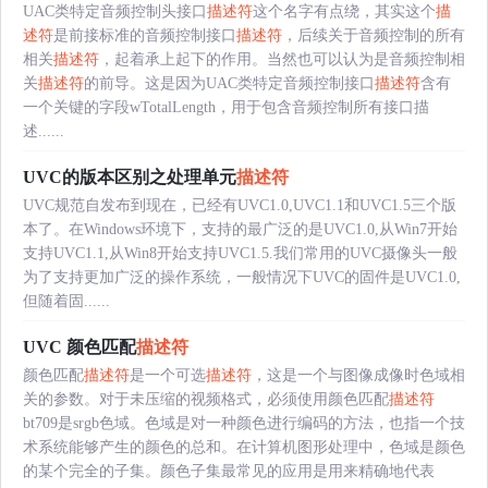
UAC类特定音频控制头接口
描述符
这个名字有点绕，其实这个
描
述符
是前接标准的音频控制接口
描述符
，后续关于音频控制的所有
相关
描述符
，起着承上起下的作用。当然也可以认为是音频控制相
关
描述符
的前导。这是因为UAC类特定音频控制接口
描述符
含有
一个关键的字段wTotalLength，用于包含音频控制所有接口描
述......
UVC的版本区别之处理单元
描述符
UVC规范自发布到现在，已经有UVC1.0,UVC1.1和UVC1.5三个版
本了。在Windows环境下，支持的最广泛的是UVC1.0,从Win7开始
支持UVC1.1,从Win8开始支持UVC1.5.我们常用的UVC摄像头一般
为了支持更加广泛的操作系统，一般情况下UVC的固件是UVC1.0,
但随着固......
UVC 颜色匹配
描述符
颜色匹配
描述符
是一个可选
描述符
，这是一个与图像成像时色域相
关的参数。对于未压缩的视频格式，必须使用颜色匹配
描述符
bt709是srgb色域。色域是对一种颜色进行编码的方法，也指一个技
术系统能够产生的颜色的总和。在计算机图形处理中，色域是颜色
的某个完全的子集。颜色子集最常见的应用是用来精确地代表