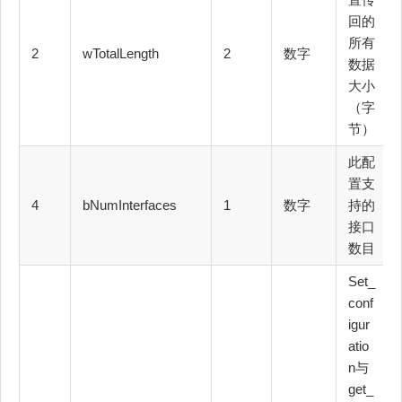
回的
所有
2
wTotalLength
2
数字
数据
大小
（字
节）
此配
置支
4
bNumInterfaces
1
数字
持的
接口
数目
Set_
conf
igur
atio
n与
get_