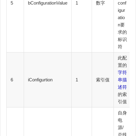
5
bConfigurationValue
1
数字
conf
igur
atio
n要
求的
标识
符
此配
置的
字符
6
iConfigurtion
1
索引值
串描
述符
的索
引值
自身
电
源/
总线