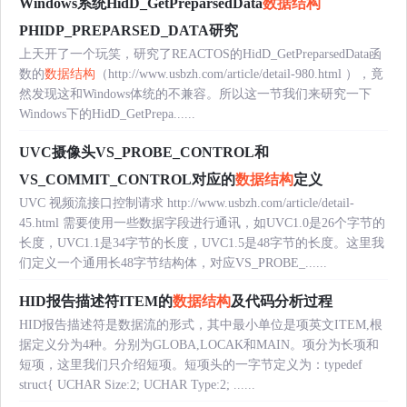
Windows系统HidD_GetPreparsedData
数据结构
PHIDP_PREPARSED_DATA研究
上天开了一个玩笑，研究了REACTOS的HidD_GetPreparsedData函
数的
数据结构
（http://www.usbzh.com/article/detail-980.html ），竟
然发现这和Windows体统的不兼容。所以这一节我们来研究一下
Windows下的HidD_GetPrepa......
UVC摄像头VS_PROBE_CONTROL和
VS_COMMIT_CONTROL对应的
数据结构
定义
UVC 视频流接口控制请求 http://www.usbzh.com/article/detail-
45.html 需要使用一些数据字段进行通讯，如UVC1.0是26个字节的
长度，UVC1.1是34字节的长度，UVC1.5是48字节的长度。这里我
们定义一个通用长48字节结构体，对应VS_PROBE_......
HID报告描述符ITEM的
数据结构
及代码分析过程
HID报告描述符是数据流的形式，其中最小单位是项英文ITEM,根
据定义分为4种。分别为GLOBA,LOCAK和MAIN。项分为长项和
短项，这里我们只介绍短项。短项头的一字节定义为：typedef
struct{ UCHAR Size:2; UCHAR Type:2; ......