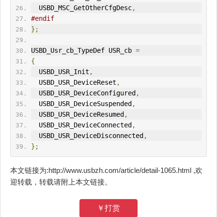
  USBD_MSC_GetOtherCfgDesc
,
#endif
};
USBD_Usr_cb_TypeDef USR_cb 
=
{
  USBD_USR_Init
,
  USBD_USR_DeviceReset
,
  USBD_USR_DeviceConfigured
,
  USBD_USR_DeviceSuspended
,
  USBD_USR_DeviceResumed
,
  USBD_USR_DeviceConnected
,
  USBD_USR_DeviceDisconnected
,
};
本文链接为:http://www.usbzh.com/article/detail-1065.html ,欢
迎转载，转载请附上本文链接。
￥打赏