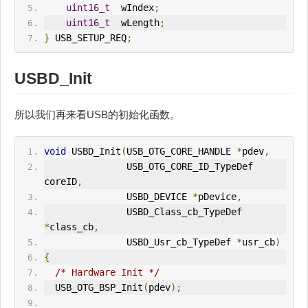
uint16_t
  wIndex
;
uint16_t
  wLength
;
}
 USB_SETUP_REQ
;
USBD_Init
所以我们再来看USB的初始化函数。
void
 USBD_Init
(
USB_OTG_CORE_HANDLE 
*
pdev
,
               USB_OTG_CORE_ID_TypeDef 
coreID
,
               USBD_DEVICE 
*
pDevice
,
               USBD_Class_cb_TypeDef 
*
class_cb
,
               USBD_Usr_cb_TypeDef 
*
usr_cb
)
{
/* Hardware Init */
  USB_OTG_BSP_Init
(
pdev
);