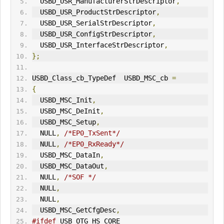
  USBD_USR_ManufacturerStrDescriptor
,
  USBD_USR_ProductStrDescriptor
,
  USBD_USR_SerialStrDescriptor
,
  USBD_USR_ConfigStrDescriptor
,
  USBD_USR_InterfaceStrDescriptor
,
};
USBD_Class_cb_TypeDef  USBD_MSC_cb 
=
{
  USBD_MSC_Init
,
  USBD_MSC_DeInit
,
  USBD_MSC_Setup
,
  NULL
,
/*EP0_TxSent*/
  NULL
,
/*EP0_RxReady*/
  USBD_MSC_DataIn
,
  USBD_MSC_DataOut
,
  NULL
,
/*
SOF
 */
  NULL
,
  NULL
,
  USBD_MSC_GetCfgDesc
,
#ifdef
 USB_OTG_HS_CORE  