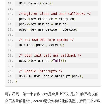
  USBD_DeInit
(
pdev
);
/*Register class and user callbacks */
  pdev
->
dev
.
class_cb 
=
 class_cb
;
  pdev
->
dev
.
usr_cb 
=
 usr_cb
;
  pdev
->
dev
.
usr_device 
=
 pDevice
;
/* set USB OTG core params */
  DCD_Init
(
pdev 
,
 coreID
);
/* Upon Init call usr callback */
  pdev
->
dev
.
usr_cb
->
Init
();
/* Enable Interrupts */
  USB_OTG_BSP_EnableInterrupt
(
pdev
);
}
可以看到，第一个参数pdev是全局上下文,是我们自己定义的
全局变量的指针，coreID是设备初始化的类型，后面三个对应