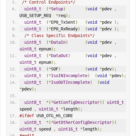
/* Control Endpoints*/
uint8_t
(*
Setup
)
(
void
*
pdev 
,
USB_
SETUP
_REQ  
*
req
);
uint8_t
(*
EP0_TxSent
)
(
void
*
pdev 
);
uint8_t
(*
EP0_RxReady
)
(
void
*
pdev 
);
/* Class Specific Endpoints*/
uint8_t
(*
DataIn
)
(
void
*
pdev 
,
uint8_t
 epnum
);
uint8_t
(*
DataOut
)
(
void
*
pdev 
,
uint8_t
 epnum
);
uint8_t
(*
SOF
)
(
void
*
pdev
);
uint8_t
(*
Iso
IN
Incomplete
)
(
void
*
pdev
);
uint8_t
(*
Iso
OUT
Incomplete
)
(
void
*
pdev
);
uint8_t
*(*
GetConfigDescriptor
)(
uint8_t
speed 
,
uint16_t
*
length
);
#ifdef
 USB_OTG_HS_CORE 
uint8_t
*(*
GetOtherConfigDescriptor
)(
uint8_t
 speed 
,
uint16_t
*
length
);
#endif