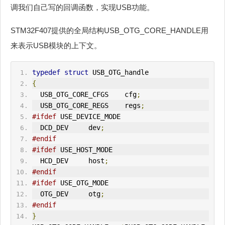
调我们自己写的回调函数，实现USB功能。
STM32F407提供的全局结构USB_OTG_CORE_HANDLE用
来表示USB模块的上下文。
typedef
struct
 USB_OTG_handle
{
  USB_OTG_CORE_CFGS    cfg
;
  USB_OTG_CORE_REGS    regs
;
#ifdef
 USE_DEVICE_MODE
  DCD_DEV     dev
;
#endif
#ifdef
 USE_HOST_MODE
  HCD_DEV     host
;
#endif
#ifdef
 USE_OTG_MODE
  OTG_DEV     otg
;
#endif
}