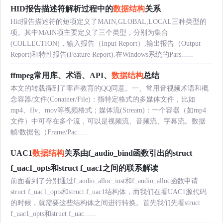
HID报告描述符解析过程中的
数据结构
关系
Hid报告描述符的短项定义了MAIN,GLOBAL,LOCAL三种类型的
项。其中MAIN项主要定义了三个类型，分别为集合
(COLLECTION)，输入报告（Input Report）,输出报告（Output
Report)和特性报告(Feature Report).在Windows系统的Pars......
ffmpeg常用库、术语、API、
数据结构
总结
本文的转载得到了零声教育的QQ同意。一、常用音视频术语和概
念容器/文件(Conainer/File)：指特定格式的多媒体文件，比如
mp4、flv、mov等视频格式；媒体流(Stream)：一个容器（如mp4
文件）中可存在多个流，可以是视频流、音频流、字幕流。数据
帧/数据包（Frame/Pac......
UAC1
数据结构
关系由f_audio_bind函数引出的struct
f_uac1_opts和struct f_uac1之间的联系解读
前面看到了分别通过f_audio_alloc_inst和f_audio_alloc函数申请
struct f_uac1_opts和struct f_uac1结构体，而我们在看UAC1源代码
的时候，就需要这些结构体之间进行转换。首先我们先看struct
f_uac1_opts和struct f_uac......