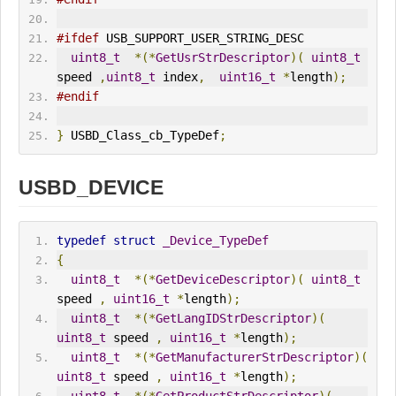
#ifdef
 USB_SUPPORT_USER_STR
IN
G_DESC 
uint8_t
*(*
GetUsrStrDescriptor
)(
uint8_t
speed 
,
uint8_t
 index
,
uint16_t
*
length
);
#endif
}
 USBD_Class_cb_TypeDef
;
USBD_DEVICE
typedef
struct
_Device_TypeDef
{
uint8_t
*(*
GetDeviceDescriptor
)(
uint8_t
speed 
,
uint16_t
*
length
);
uint8_t
*(*
GetLangIDStrDescriptor
)(
uint8_t
 speed 
,
uint16_t
*
length
);
uint8_t
*(*
GetManufacturerStrDescriptor
)(
uint8_t
 speed 
,
uint16_t
*
length
);
uint8_t
*(*
GetProductStrDescriptor
)(