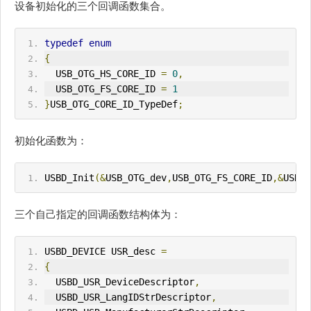
设备初始化的三个回调函数集合。
typedef
enum
{
  USB_OTG_HS_CORE_ID 
=
0
,
  USB_OTG_FS_CORE_ID 
=
1
}
USB_OTG_CORE_ID_TypeDef
;
初始化函数为：
USBD_Init
(&
USB_OTG_dev
,
USB_OTG_FS_CORE_ID
,&
USR_d
三个自己指定的回调函数结构体为：
USBD_DEVICE USR_desc 
=
{
  USBD_USR_DeviceDescriptor
,
  USBD_USR_LangIDStrDescriptor
,