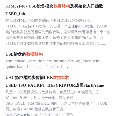
STM32F407 USB设备模块
数据结构
及初始化入口函数
USBD_Init
本人以STM32F404自带的读卡器SLAVE代码为来解说。
STM32F404支持OTG功能，其自带一个全速的USB功能。其USB
初始化其实就是写相应的函数代码，这些函数代码却是通一个个的
结构体整合起来成回调函数，这些函数是由我们自己写的。而
STM32的库函数根据这些构体中的函数指针负责回调我们自......
USB键盘的
数据结构
struct options { const char *opt; unsigned char val; };static struct
options kmod[] = { {.opt = "--left-ctrl", .v......
UAC扬声器同步传输URB
数据结构
USBD_ISO_PACKET_DESCRIPTOR成员StartFrame
凡是USB的数据设备的数据传输，都是通过URB实现的。在
Windows系统中，凡是同步传输，都是通过
URB_ISOCH_TRANSFER实现的。当然，本站也提供了一个USB
同步传输X64 URB数据在线分析工具：
https://www.usbzh.com/tool/urb-iso.htmlURB_......