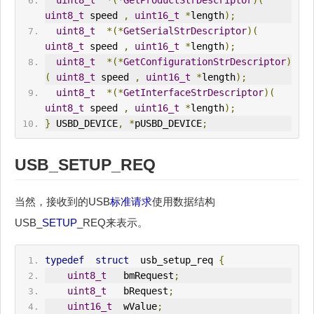
uint8_t
 speed 
,
uint16_t
*
length
);
uint8_t
*(*
GetSerialStrDescriptor
)(
uint8_t
 speed 
,
uint16_t
*
length
);
uint8_t
*(*
GetConfigurationStrDescriptor
)
(
uint8_t
 speed 
,
uint16_t
*
length
);
uint8_t
*(*
GetInterfaceStrDescriptor
)(
uint8_t
 speed 
,
uint16_t
*
length
);
}
 USBD_DEVICE
,
*
pUSBD_DEVICE
;
USB_
SETUP
_REQ
当然，接收到的USB
标准请求
使用数据结构
USB_
SETUP
_REQ来表示。
typedef
struct
  usb_setup_req 
{
uint8_t
   bm
Request
;
uint8_t
   b
Request
;
uint16_t
  wValue
;