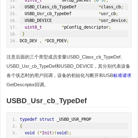
uint8_t
        setup_packet 
[
8
*
3
];
  USBD_Class_cb_TypeDef         
*
class_cb
;
  USBD_Usr_cb_TypeDef           
*
usr_cb
;
  USBD_DEVICE                   
*
usr_device
;
uint8_t
*
pConfig_descriptor
;
}
DCD_DEV 
,
*
DCD_PDEV
;
注意后面的三个类型成员变量USBD_Class_cb_TypeDef、
USBD_Usr_cb_TypeDef和USBD_DEVICE，其分别代表设备
各个状态时的用户回调，设备的初始化与断开和USB
标准请求
GetDescriptor回调。
USBD_Usr_cb_TypeDef
typedef
struct
 _USBD_USR_PROP
{
void
(*
Init
)(
void
);