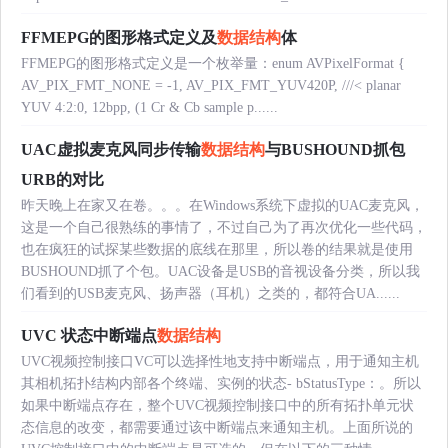
FFMEPG的图形格式定义及
数据结构
体
FFMEPG的图形格式定义是一个枚举量：enum AVPixelFormat {
AV_PIX_FMT_NONE = -1, AV_PIX_FMT_YUV420P, ///< planar
YUV 4:2:0, 12bpp, (1 Cr & Cb sample p......
UAC虚拟麦克风同步传输
数据结构
与BUSHOUND抓包
URB的对比
昨天晚上在家又在卷。。。在Windows系统下虚拟的UAC麦克风，
这是一个自己很熟练的事情了，不过自己为了再次优化一些代码，
也在疯狂的试探某些数据的底线在那里，所以卷的结果就是使用
BUSHOUND抓了个包。UAC设备是USB的音视设备分类，所以我
们看到的USB麦克风、扬声器（耳机）之类的，都符合UA......
UVC 状态中断端点
数据结构
UVC视频控制接口VC可以选择性地支持中断端点，用于通知主机
其相机拓扑结构内部各个终端、实例的状态- bStatusType：。所以
如果中断端点存在，整个UVC视频控制接口中的所有拓扑单元状
态信息的改变，都需要通过该中断端点来通知主机。上面所说的