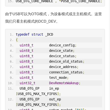
USB_OTG_CORE_HANDLE 
,
*
PUSB_OTG_CORE_HANDLE
;
由于USB可以为OTG模式，为设备模式或主主机模式。这里
我们只看主机模式的DCD_DEV。
typedef
struct
 _DCD
{
uint8_t
        device_config
;
uint8_t
        device_state
;
uint8_t
        device_status
;
uint8_t
        device_old_status
;
uint8_t
        device_address
;
uint8_t
        connection_status
;
uint8_t
        test_mode
;
uint32_t
DevRemoteWakeup
;
  USB_OTG_EP     in_ep   
[
USB_OTG_MAX_TX_FIFOS
];
  USB_OTG_EP     out_ep  
[
USB_OTG_MAX_TX_FIFOS
];