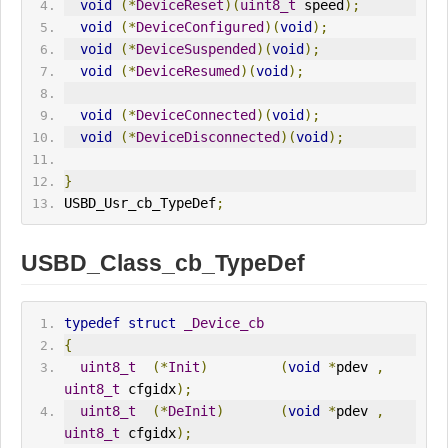
void
(*
DeviceReset
)(
uint8_t
 speed
);
void
(*
DeviceConfigured
)(
void
);
void
(*
DeviceSuspended
)(
void
);
void
(*
DeviceResumed
)(
void
);
void
(*
DeviceConnected
)(
void
);
void
(*
DeviceDisconnected
)(
void
);
}
USBD_Usr_cb_TypeDef
;
USBD_Class_cb_TypeDef
typedef
struct
_Device_cb
{
uint8_t
(*
Init
)
(
void
*
pdev 
,
uint8_t
 cfgidx
);
uint8_t
(*
DeInit
)
(
void
*
pdev 
,
uint8_t
 cfgidx
);