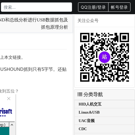
QQ注册/登录
帐号登录
ND和总线分析进行USB数据抓包及
关注公众号
抓包原理分析
转载请附上本文链接。
USHOUND抓到只有5字节。还贴
收到五位？
分类导航
HID人机交互
Linux&USB
UAC音频
CDC