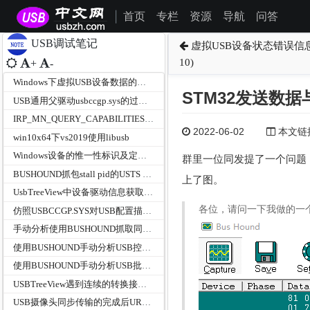
首页
专栏
资源
导航
问答
|
USB调试笔记
虚拟USB设备状态错误信息：This d
10)
+
-
Windows下虚拟USB设备数据的读写请求调试笔记
STM32发送数
USB通用父驱动usbccgp.sys的过滤UVC摄像头、UAC麦克风和HID设备硬件ID
IRP_MN_QUERY_CAPABILITIES和IRP_MN_QUERY_INTERFACE在USB总线驱动中的作用
2022-06-02
本文链接为
win10x64下vs2019使用libusb
Windows设备的惟一性标识及定位-DEVPKEY_Device_ContainerId
群里一位同发提了一个问题
BUSHOUND抓包stall pid的USTS c0000004错误
上了图。
UsbTreeView中设备驱动信息获取方法
各位，请问一下我做的一个
仿照USBCCGP.SYS对USB配置描述符按功能拆分
手动分析使用BUSHOUND抓取同步传输的URB
使用BUSHOUND手动分析USB控制传输的URB
使用BUSHOUND手动分析USB批量传输的URB
USBTreeView遇到连续的转换接口描述符不解释情况说明
USB摄像头同步传输的完成后URB参数