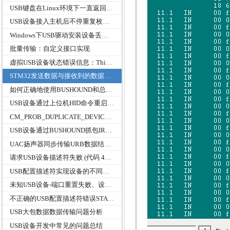
USB键盘在Linux环境下一直返回NAK的输入端点和一直OUT数据的输出端点
USB设备接入主机后不停重复枚举最后失败
Windows下USB驱动安装设备丢失inf文件中ClassGuid出现未分类
批量传输：自定义接口实现
虚拟USB设备状态错误信息：This device cannot start. (Code 10)
STM32发送数据与接收到的数据长度不一致问题
如何正确地使用BUSHOUND和总线分析进行USB数据抓包及抓包原理分析
USB设备通过上位机HID命令重启几次后会出现未识别的USB设备，插拔设备端都没用，而是需要重启电脑才能恢复
CM_PROB_DUPLICATE_DEVICE 的解决办法
USB设备通过BUSHOUND抓包IRP被取消USTS状态为0xC0010000
UAC扬声器同步传输URB数据结构USBD_ISO_PACKET_DESCRIPTOR成员StartFrame
请求USB设备描述符失败 (代码 43)CM_PROB_FAILED_POST_START
USB配置描述符实现设备的不同功能或者类协议版本
未知USB设备-端口重置失败、设备描述符请求失败
不正确的USB配置描述符错误STATUS_DEVICE_DATA_ERROR
USB大包数据数据传输问题分析
USB设备开发中常见的问题总结