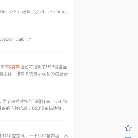
mberStringHidD_GetIndexedString
f{ uint8_t *
SB
字符串
描述符指明了USB设备显
描述符，通常系统显示设备的信息会
息时，字节串描述符的问题解决。USB的
如设备的连接信息，USB设备描述符，
UAC麦克风，一个UAC扬声器。不