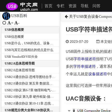
首页
专栏
资源
导航
问答
|
USB百科
关于USB复合设备Composit
+
-
USB字符串描述符i
USB信息概要
USB信息概要
2023-07-20
本文链接为
USB是什么，USB的优点、设备分类及传输方式有那些？
USB与其它总线相比的优点是什么
USB固件上报给主机的描
USB VendorID/VID大全
USB
字符串描述符
指明了U
USB2.0总体思维导图
多的
字符串描述符
，通常系
USB2.0总体思维导图
个幸运儿就是
设备描述符
中的
USB2.0通信协议-思维导图结合手册和USB中文网资料
USB2.0通信协议 第五章 数据流模型-传输方式--思维导图
这里我们可选择一些常用设
USB2.0协议 第6-7章 物理和电气-思维导图
USB2.0协议 第九章 硬件框架-描述符等--思维导图
UAC音频设备：
USB2.0通信协议 第10-11章 总线器HUB--思维导图
USB规范分类大全和USB协议关系树