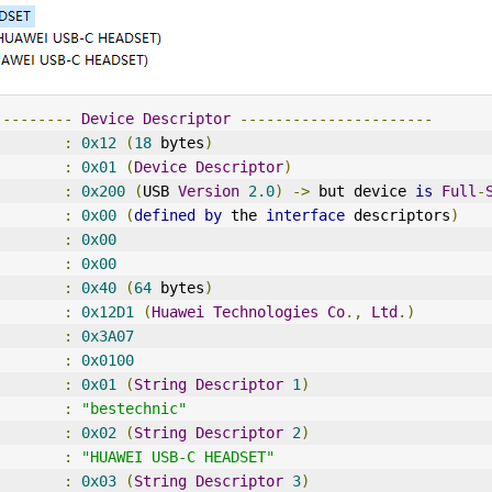
---------
Device
Descriptor
----------------------
        
:
0x12
(
18
 bytes
)
        
:
0x01
(
Device
Descriptor
)
        
:
0x200
(
USB 
Version
2.0
)
->
 but device 
is
Full
-
        
:
0x00
(
defined
by
 the 
interface
 descriptors
)
        
:
0x00
        
:
0x00
        
:
0x40
(
64
 bytes
)
:
0x12D1
(
Huawei
Technologies
Co
.,
Ltd
.)
        
:
0x3A07
        
:
0x0100
        
:
0x01
(
String
Descriptor
1
)
:
"bestechnic"
        
:
0x02
(
String
Descriptor
2
)
:
"HUAWEI USB-C HEADSET"
        
:
0x03
(
String
Descriptor
3
)