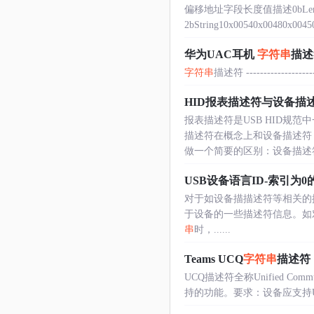
偏移地址字段长度值描述0bLength
2bString10x00540x00480x004
华为UAC耳机
字符串
描述
字符串
描述符 -------------------- S
HID报表描述符与设备描
报表描述符是USB HID规范
描述符在概念上和设备描述符
做一个简要的区别：设备描述符、.
USB设备语言ID-索引为0
对于如设备描描述符等相关的
于设备的一些描述符信息。如对于设
串
时，......
Teams UCQ
字符串
描述符
UCQ描述符全称Unified Communi
持的功能。要求：设备应支持UCQ描述符