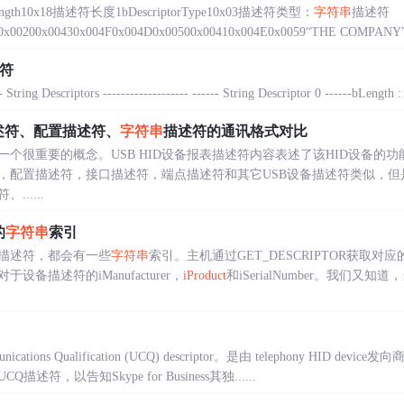
10x18描述符长度1bDescriptorType10x03描述符类型：
字符串
描述符
50x00200x00430x004F0x004D0x00500x00410x004E0x0059“THE COMPANY”..
符
tring Descriptors ------------------- ------ String Descriptor 0 ------bLength : 
述符、配置描述符、
字符串
描述符的通讯格式对比
中一个很重要的概念。USB HID设备报表描述符内容表述了该HID设备的功
，配置描述符，接口描述符，端点描述符和其它USB设备描述符类似，但
.....
的
字符串
索引
描述符，都会有一些
字符串
索引。主机通过GET_DESCRIPTOR获取对应
备描述符的iManufacturer，
iProduct
和iSerialNumber。我们
cations Qualification (UCQ) descriptor。是由 telephony HID
，以告知Skype for Business其独......