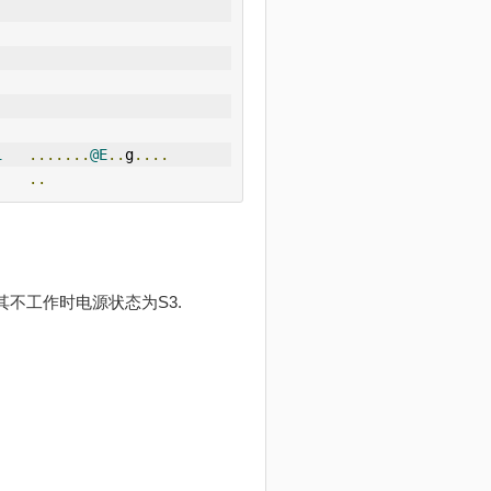
1
.......
@E
..
g
....
..
不工作时电源状态为S3.