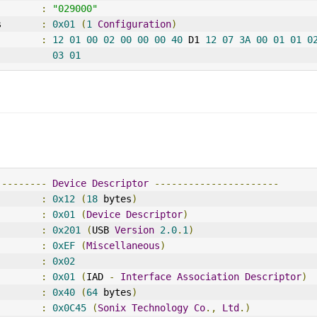
:
"029000"
s       
:
0x01
(
1
Configuration
)
:
12
01
00
02
00
00
00
40
 D1 
12
07
3A
00
01
01
0
03
01
---------
Device
Descriptor
----------------------
        
:
0x12
(
18
 bytes
)
        
:
0x01
(
Device
Descriptor
)
        
:
0x201
(
USB 
Version
2.0
.
1
)
        
:
0xEF
(
Miscellaneous
)
        
:
0x02
        
:
0x01
(
IAD 
-
Interface
Association
Descriptor
)
        
:
0x40
(
64
 bytes
)
:
0x0C45
(
Sonix
Technology
Co
.,
Ltd
.)