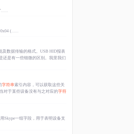
....
0x04 (......
能及数据传输的格式。USB HID报表
是还是有一些细微的区别。我里我们
的
字符串
索引内容，可以获取这些关
又知道，当对于某些设备没有与之对应的
字符
 device发向商用Skype一组字段，用于表明设备支