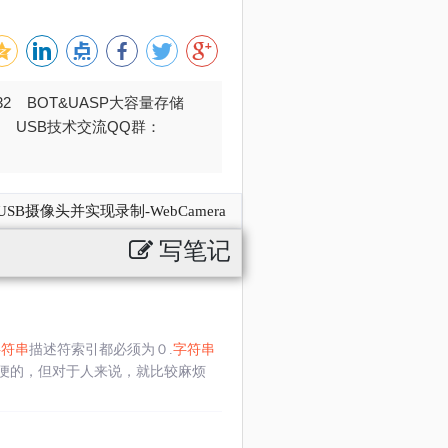
032 BOT&UASP大容量存储
376 USB技术交流QQ群：
B摄像头并实现录制-WebCamera
写笔记
字符串
描述符索引都必须为０.
字符串
便的，但对于人来说，就比较麻烦