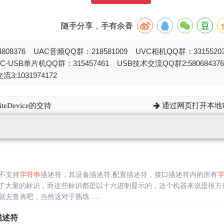
随手分享，手有余香
808376 UAC音频QQ群：218581009 UVC相机QQ群：331552
STC-USB单片机QQ群：315457461 USB技术交流QQ群2:580684
流3:1031974172
eDevice的交待
通过网页打开本地US
不支持
字符串
描述符，其设备描述符,配置描述符，接口描述符内的所有
义了大量的标识，而这些标识都是以十六进制显示的，这个机器来说是很方
查表吧，当然这对于熟练......
描述符