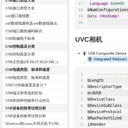
USB接口类型大全
Language
0x0409
USB接口类型大全
bNumConfiguration
usb接口接线图
Data
(
HexDump
)
usb数据线颜色及usb数据线接法图解和USB接口引脚接线定义
USB端口颜色编码标识
UVC
相机
USB机械电子标准
USB控制器及分类
USB控制器及分类
USB主控器(OCHI,UCHI,ECHIC,xHCI)有什么区别？
USB电缆类型、标准和速度
-------------
USB电缆类型、标准和速度
bLength          
USB3.0传输速度是多少？
bDescriptorType  
bcdUSB           
USB端点和管道的区别
bDeviceClass     
USB的四种传输有什么特点
bDeviceSubClass  
USB设备的枚举过程分析
bDeviceProtocol  
USB设备的枚举过程分析
bMaxPacketSize0  
Windows和Linux不同主机下USB设备枚举过程中的差别
idVendor