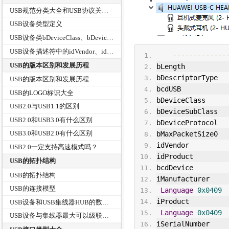
USB规范分类大全和USB协议关系树
USB设备类型定义
USB设备类bDeviceClass、bDeviceSubClass、bDeviceProtocol
USB设备描述符中的idVendor、idProduct和bcdDevice
-------------
USB的版本区别和发展历程
bLength          
bDescriptorType  
USB的版本区别和发展历程
bcdUSB           
USB的LOGO标识大全
bDeviceClass     
USB2.0与USB1.1的区别
bDeviceSubClass  
USB2.0和USB3.0有什么区别
bDeviceProtocol  
USB3.0和USB2.0有什么区别
bMaxPacketSize0  
idVendor
USB2.0一定支持高速模式吗？
idProduct        
USB的拓扑结构
bcdDevice        
USB的拓扑结构
iManufacturer    
USB的连接模型
Language
0x0409
iProduct         
USB设备和USB集线器HUB的数据传输
Language
0x0409
USB设备与集线器最大可以级联多少层
iSerialNumber    