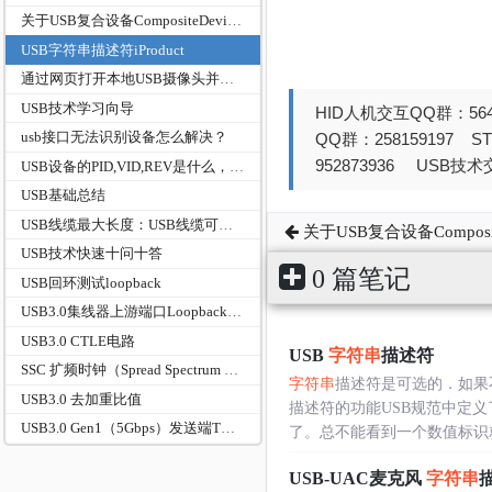
关于USB复合设备CompositeDevice的交待
USB字符串描述符iProduct
通过网页打开本地USB摄像头并实现录制-WebCamera
USB技术学习向导
HID人机交互QQ群：564
usb接口无法识别设备怎么解决？
QQ群：258159197 
952873936 USB技术交
USB设备的PID,VID,REV是什么，起什么作用
USB基础总结
USB线缆最大长度：USB线缆可以有多长？
关于USB复合设备Composit
USB技术快速十问十答
0 篇笔记
USB回环测试loopback
USB3.0集线器上游端口Loopback回环测试方案（USBIF一致性认证版）
USB3.0 CTLE电路
USB
字符串
描述符
SSC 扩频时钟（Spread Spectrum Clocking）
字符串
描述符是可选的．如果
USB3.0 去加重比值
描述符的功能USB规范中定
USB3.0 Gen1（5Gbps）发送端TX全套电气参数对照表（USB‑IF官方规范，TP1测试点）
了。总不能看到一个数值标识就去
USB-UAC麦克风
字符串