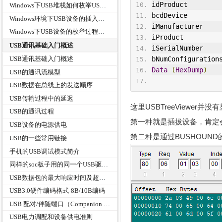
idProduct        
Windows下USB堆栈如何枚举USB设备
bcdDevice        
Windows环境下USB设备的插入检测机制
iManufacturer    
Windows下USB设备的枚举过程分析
iProduct         
USB通讯基础入门概述
iSerialNumber    
bNumConfiguration
USB通讯基础入门概述
Data
(
HexDump
)
USB的通讯流模型
USB数据在总线上的发送顺序
USB传输过程中的延迟
这里USBTreeViewe
USB的通讯过程
第一种就是插拔设备，肯定
USB设备的电源供电
第二种是通过BUSHOUN
USB的一些常用链接
手机的USB调试模式简介
同样的soc板子用的同一个USB驱动设备名称，厂商和产品ID都一样，使用什么方法来区别？
USB数据包的最大响应时间及超时指标
USB3.0硬件编码格式-8B/10B编码
USB 配对/伴随端口（Companion Port）
USB电力调配和设备供电准则