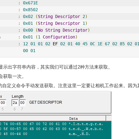
        
:
0x671E
        
:
0x8502
        
:
0x02
(
String
Descriptor
2
)
        
:
0x01
(
String
Descriptor
1
)
        
:
0x00
(
No
String
Descriptor
)
s       
:
0x01
(
1
Configuration
)
:
12
01
01
02
 EF 
02
01
40
45
0C
1E
67
02
85
02
0
00
01
r并没有显示出字符串内容，其实我们可以通过2种方法来获取。
会获取一次。
D的自定义命令手动发送获取。注意这里一定要让相机工作起来。因为其