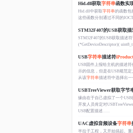
Hid.dll获取
字符串
函数实
Hid.dll中获取
字符串
的函数包括以下：
这些函数分别通过不同的IOCTL来与
STM32F407的USB获取
STM32F407的USB获取描述符请求回
(*GetDeviceDescriptor)( uint8_t s
USB
字符串
描述符
iProduc
USB固件上报给主机的描述
示的信息，但是在USB规范
从该
字符串
描述符中选择出一个
USBTreeViewer获取字
缘由在于自己虚拟了一个USB控
开发人员肯定对USBTreeV
USB配置描述......
UAC虚拟音频设备
字符串
半拉子工程，又开始搞起。重新