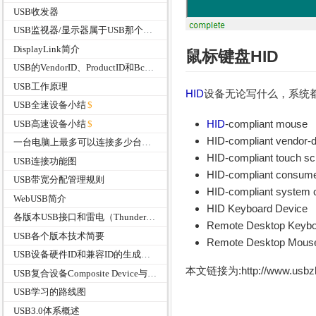
USB收发器
USB监视器/显示器属于USB那个分支？
DisplayLink简介
鼠标键盘
HID
USB的VendorID、ProductID和BcdDevice有什么作用
USB工作原理
HID
设备无论写什么，系统都
USB全速设备小结
HID
-compliant mouse
USB高速设备小结
HID-compliant vendor-d
一台电脑上最多可以连接多少台USB设备？
HID-compliant touch sc
USB连接功能图
HID-compliant consumer
USB带宽分配管理规则
HID-compliant system c
WebUSB简介
HID Keyboard Device
各版本USB接口和雷电（Thunderbolt）接口的速度
Remote Desktop Keybo
USB各个版本技术简要
Remote Desktop Mous
USB设备硬件ID和兼容ID的生成规则介绍
本文链接为:http://www.usb
USB复合设备Composite Device与组合设备Compound Device
USB学习的路线图
USB3.0体系概述