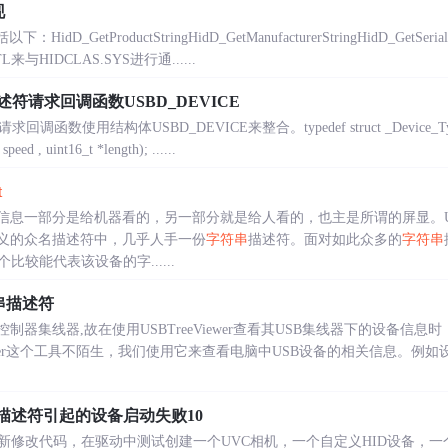
现
HidD_GetProductStringHidD_GetManufacturerStringHidD_GetSerialNu
HIDCLAS.SYS进行通......
描述符请求回调函数USBD_DEVICE
调函数使用结构体USBD_DEVICE来整合。typedef struct _Device_TypeDe
peed , uint16_t *length); ......
t
符信息一部分是给机器看的，另一部分就是给人看的，也主是所谓的屏显。U
定义的众名描述符中，几乎人手一份
字符串
描述符。面对如此众多的
字符串
比较能代表该设备的字......
节串描述符
制器集线器,故在使用USBTreeViewer查看其USB集线器下的设备信
iewer这个工具不陌生，我们使用它来查看电脑中USB设备的相关信息。例
描述符引起的设备启动失败10
修改代码，在驱动中测试创建一个UVC相机，一个自定义HID设备，一个