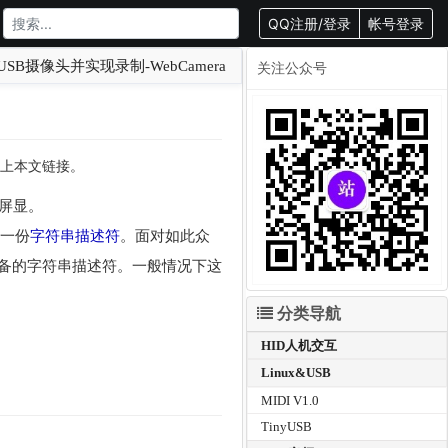
QQ注册/登录
帐号登录
B摄像头并实现录制-WebCamera
关注公众号
转载请附上本文链接。
屏显。
手一份
字符串描述符
。面对如此众
备的字符串描述符。一般情况下这
分类导航
HID人机交互
Linux&USB
MIDI V1.0
TinyUSB