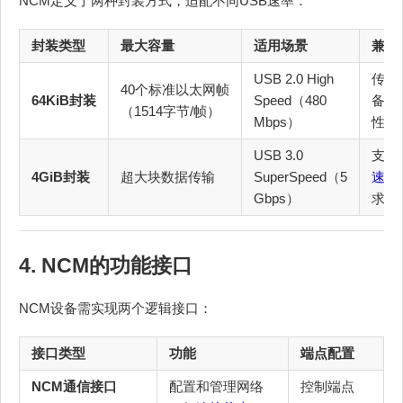
NCM定义了两种封装方式，适配不同USB速率：
封装类型
最大容量
适用场景
兼容
USB 2.0 High
传统
40个标准以太网帧
64KiB封装
Speed（480
备兼
（1514字节/帧）
Mbps）
性
USB 3.0
支持
4GiB封装
超大块数据传输
SuperSpeed（5
速
率
Gbps）
求
4. NCM的功能接口
NCM设备需实现两个逻辑接口：
接口类型
功能
端点配置
NCM通信接口
配置和管理网络
控制端点