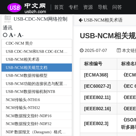
首页
专栏
资源
导航
问答
|
USB-CDC-NCM网络控制
USB-NCM相关术语
通讯
USB-NCM相关
+
-
CDC-NCM 简介
2025-07-07
本文链接为
USB CDC-NCM和USB CDC-ECM的区别与关系
USB-NCM相关术语
标准编号
标准名
USB-NCM相关规范文档
[ECMA368]
《ECM
USB-NCM数据传输模型
USB-NCM功能的连接状态与配置管理
[IEC60027-2]
《IEC
USB-NCM数据传输机制NTB
[IEEE802.11]
《IEE
NCM传输头-NTH16
NCM传输头-NTH32
[IEEE802.16]
《IEE
NCM数据报文指针-NDP16
《ISO
[IEEE802.3]
NCM数据报文指针-NDP32
听多路
NDP 数据报文（Datagram）格式详解