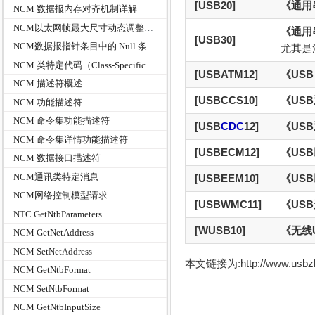
[USB20]
《通用
NCM 数据报内存对齐机制详解
NCM以太网帧最大尺寸动态调整规则
《通用
[USB30]
NCM数据报指针条目中的 Null 条目处理规则
尤其是
NCM 类特定代码（Class-Specific Codes）
[USBATM12]
《USB
NCM 描述符概述
[USBCCS10]
《USB
NCM 功能描述符
NCM 命令集功能描述符
[USB
CDC
12]
《US
NCM 命令集详情功能描述符
[USBECM12]
《US
NCM 数据接口描述符
NCM通讯类特定消息
[USBEEM10]
《US
NCM网络控制模型请求
[USBWMC11]
《US
NTC GetNtbParameters
[WUSB10]
《无线U
NCM GetNetAddress
NCM SetNetAddress
本文链接为:http://www.usb
NCM GetNtbFormat
NCM SetNtbFormat
NCM GetNtbInputSize