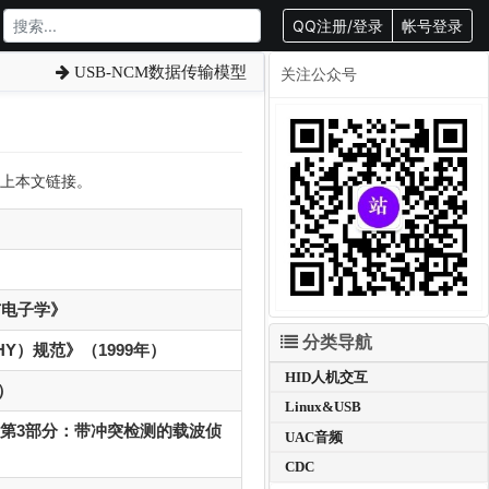
QQ注册/登录
帐号登录
USB-NCM数据传输模型
关注公众号
转载请附上本文链接。
信与电子学》
分类导航
HY）规范》（1999年）
HID人机交互
年）
Linux&USB
城域网 - 第3部分：带冲突检测的载波侦
UAC音频
CDC