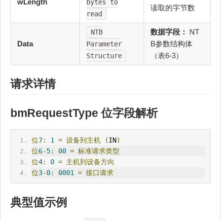
wLength
bytes to
读取的字节数
read
数据字段：
NT
NTB
Data
B参数结构体
Parameter
（表6-3）
Structure
请求详情
bm
Request
Type 位字段解析
位
7
:
1
=
设备到主机
(
IN
)
位
6
-
5
:
00
=
标准请求
类型
位
4
:
0
=
主机到设备方向
位
3
-
0
:
0001
=
接口请求
典型值示例