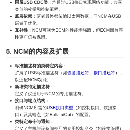
同属USB CDC类
：均通过USB接口实现网络功能，共享
类似的枚举和控制流程。
底层依赖
：两者最终都传输以太网数据，但NCM在USB
层做了优化。
互补性
：NCM可视为ECM的性能增强版，但ECM因兼容
性更广仍被保留。
5. NCM的内容及扩展
标准描述符的类特定内容
：
扩展了USB标准描述符（如
设备描述符
、
接口描述符
），
以适配NCM功能。
新增类特定描述符
：
定义了仅适用于NCM的专用描述符。
接口与端点结构
：
明确NCM所需的
USB接口类型
（如控制接口、数据接
口）及其端点（如Bulk-In/Out）的配置。
类特定命令与通知
：
定义了主机与设备间交互的专用控制命令（如连接管理）