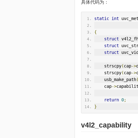
具体代码为：
static
int
 uvc_me
{
struct
 v4l2_f
struct
 uvc_st
struct
 uvc_vi
    strscpy
(
cap
->
    strscpy
(
cap
->
    usb_make_path
    cap
->
capabili
return
0
;
}
v4l2_capability