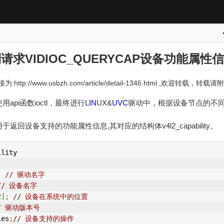
请求VIDIOC_QUERYCAP设备功能属性信息v4l
:http://www.usbzh.com/article/detail-1346.html ,欢迎转载，
使用api函数ioctl，最终进行L
IN
UX&
UVC
驱动中，根据设备节点的不
求用于返回设备支持的功能属性信息,其对应的结构体v4l2_capability。
ility
;
// 驱动名字
// 设备名字
2
];
// 设备在系统中的位置
/ 驱动版本号
ies
;
// 设备支持的操作