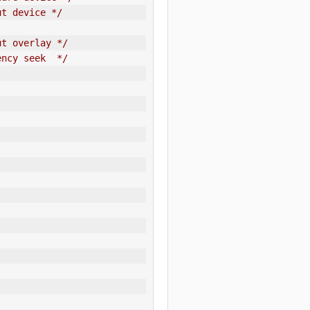
ut device */
ut overlay */
ency seek  */