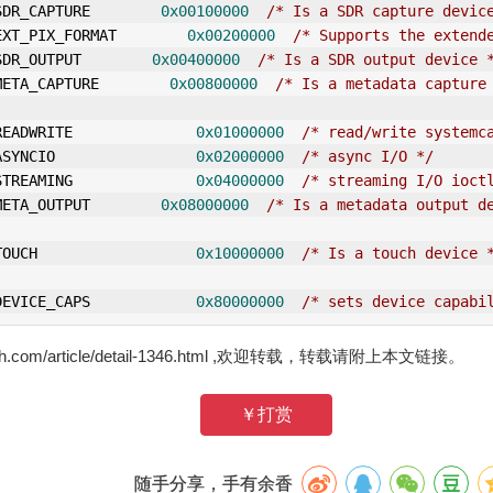
SDR_CAPTURE        
0x00100000
/* Is a SDR capture devic
EXT_PIX_FORMAT        
0x00200000
/* Supports the extend
SDR_OUTPUT        
0x00400000
/* Is a SDR output device 
META_CAPTURE        
0x00800000
/* Is a metadata capture
READ
WRITE
0x01000000
/* read/write systemc
ASYNCIO                
0x02000000
/* async I/O */
STREAMING              
0x04000000
/* streaming I/O ioct
META_OUTPUT        
0x08000000
/* Is a metadata output d
TOUCH                  
0x10000000
/* Is a touch device 
DEVICE_CAPS            
0x80000000
/* sets device capabi
zh.com/article/detail-1346.html ,欢迎转载，转载请附上本文链接。
￥打赏
随手分享，手有余香