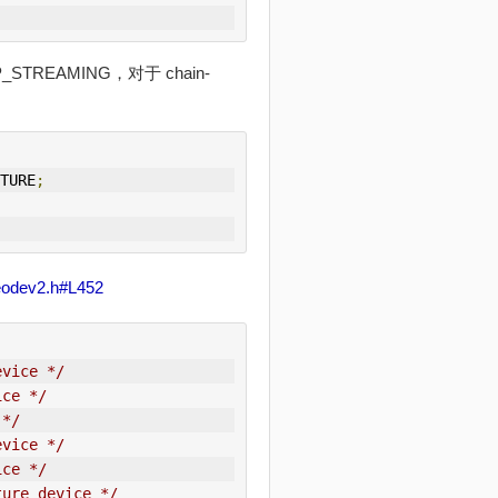
STREAMING，对于 chain-
TURE
;
ideodev2.h#L452
evice */
ice */
 */
evice */
ice */
ture device */