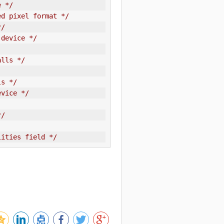
e */
ed pixel format */
*/
 device */
alls */
ls */
evice */
*/
lities field */