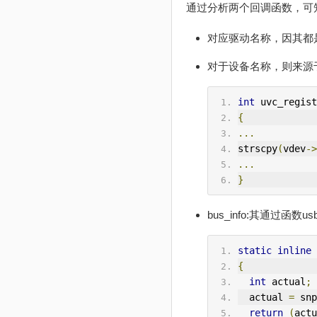
通过分析两个回调函数，可
对应驱动名称，因其都是usb
对于设备名称，则来源于
int
 uvc_regist
{
...
strscpy
(
vdev
->
...
}
bus_info:其通过函数us
static
inline
{
int
 actual
;
  actual 
=
 snp
return
(
actu