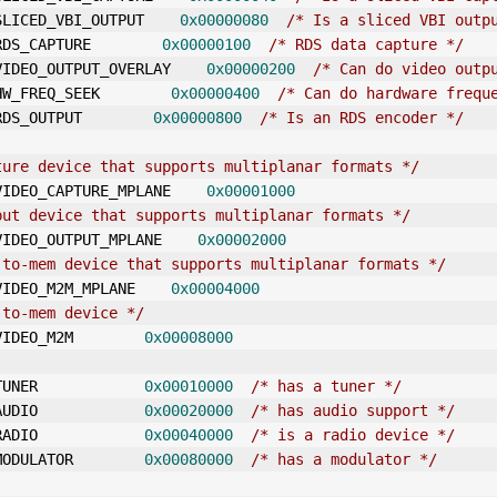
SLICED_VBI_OUTPUT    
0x00000080
/* Is a sliced VBI outp
RDS_CAPTURE        
0x00000100
/* RDS data capture */
VIDEO_OUTPUT_OVERLAY    
0x00000200
/* Can do video outp
HW_FREQ_SEEK        
0x00000400
/* Can do hardware frequ
RDS_OUTPUT        
0x00000800
/* Is an RDS encoder */
ture device that supports multiplanar formats */
VIDEO_CAPTURE_MPLANE    
0x00001000
put device that supports multiplanar formats */
VIDEO_OUTPUT_MPLANE    
0x00002000
-to-mem device that supports multiplanar formats */
VIDEO_M2M_MPLANE    
0x00004000
-to-mem device */
VIDEO_M2M        
0x00008000
TUNER            
0x00010000
/* has a tuner */
AUDIO            
0x00020000
/* has audio support */
RADIO            
0x00040000
/* is a radio device */
MODULATOR        
0x00080000
/* has a modulator */