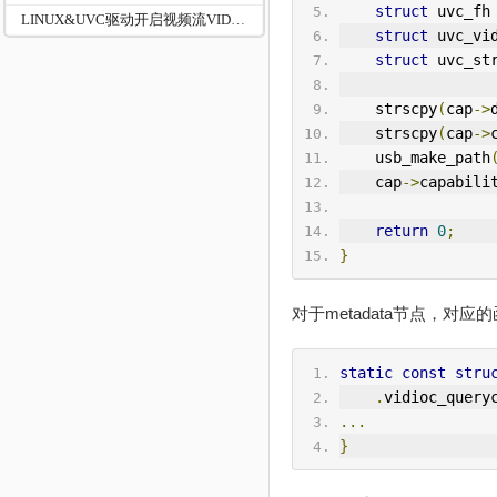
struct
 uvc_fh
LINUX&UVC驱动开启视频流VIDIOC_STREAMON
struct
 uvc_vi
struct
 uvc_st
    strscpy
(
cap
->
    strscpy
(
cap
->
    usb_make_path
    cap
->
capabili
return
0
;
}
对于metadata节点，对应
static
const
stru
.
vidioc_query
...
}