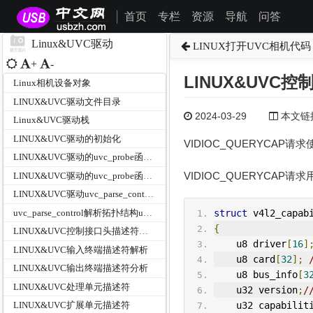
首页
专栏
资源
导航
问答
|
Linux&UVC驱动
LINUX打开UVC相机代码
+
-
LINUX&UVC控制
Linux相机设备对象
LINUX&UVC驱动文件目录
2024-03-29
本文链接为
Linux&UVC驱动栈
LINUX&UVC驱动的初始化
VIDIOC_QUERYCAP请求
LINUX&UVC驱动的uvc_probe函数之参数分析
VIDIOC_QUERYCAP请
LINUX&UVC驱动的uvc_probe函数主体分析
LINUX&UVC驱动uvc_parse_control之Logitech自定义扩展单元
uvc_parse_control解析拓扑结构uvc_parse_standard_control
struct
 v4l2_capab
{
LINUX&UVC控制接口头描述符解析
    u8 driver
[
16
]
LINUX&UVC输入终端描述符解析
    u8 card
[
32
];
LINUX&UVC输出终端描述符分析
    u8 bus_info
[
3
LINUX&UVC处理单元描述符
    u32 version
;
/
    u32 capabilit
LINUX&UVC扩展单元描述符