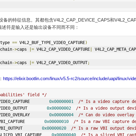
标识了设备的特征信息。其都包含V4L2_CAP_DEVICE_CAPS和V4L2_CAP_
流描述符是输入还是输出设备不同而不同：
type 
==
 V4L2_BUF_TYPE_VIDEO_CAPTURE
)
chain
->
caps 
|=
 V4L2_CAP_VIDEO_CAPTURE
|
 V4L2_CAP_META_CAP
chain
->
caps 
|=
 V4L2_CAP_VIDEO_
OUT
PUT
;
：
https://elixir.bootlin.com/linux/v5.5-rc2/source/include/uapi/linux/v
pabilities' field */
VIDEO_CAPTURE        
0x00000001
/* Is a video capture d
VIDEO_
OUT
PUT        
0x00000002
/* Is a video output dev
VIDEO_OVERLAY        
0x00000004
/* Can do video overlay
VBI_CAPTURE        
0x00000010
/* Is a raw VBI capture d
VBI_
OUT
PUT        
0x00000020
/* Is a raw VBI output dev
SLICED_VBI_CAPTURE    
0x00000040
/* Is a sliced VBI cap