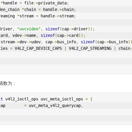
 
*
handle 
=
 file
->
private_data
;
deo_chain 
*
chain 
=
 handle
->
chain
;
reaming 
*
stream 
=
 handle
->
stream
;
driver
,
"uvcvideo"
,
sizeof
(
cap
->
driver
));
card
,
 vdev
->
name
,
sizeof
(
cap
->
card
));
(
stream
->
dev
->
udev
,
 cap
->
bus_info
,
sizeof
(
cap
->
bus_info
)
ties 
=
V4L2
_CAP_DEVICE_CAPS 
|
V4L2
_CAP_STREAM
IN
G 
|
 chain
的函数为：
ct
 v4l2_ioctl_ops uvc_meta_ioctl_ops 
=
{
cap        
=
 uvc_meta_v4l2_querycap
,