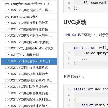
    u32 reserved
[
uvc_entity结构体的申请uvc_alloc_entity函数
};
LINUX&UVC驱动视频流接口描述符与视频控制接口描述符的解析关系
uvc_parse_streaming分析
UVC
驱动
LINUX&UVC相机打开时的带宽选择
LINUX&UVC视频控制描述符拓扑结构类型映射
L
IN
UX&
UVC
驱动中，对于
LINUX&UVC视频控制请求与V4L2映射关系
LINUX&UVC驱动向V4L2提供的回调接口v4l2_ioctl_ops
const
struct
 v4l2
LINUX&UVC元数据(MetaData)节点
.
vidioc_query
LINUX打开UVC相机代码
...
LINUX&UVC控制请求VIDIOC_QUERYCAP设备功能属性信息v4l2_capability
}
LINUX&UVC驱动枚举视频格式
LINUX&UVC驱动枚举视频帧大小和帧率
具体代码为：
LINUX&UVC视频格式协商VS_PROBE_CONTROLL
LINUX&UVC驱动队列层级结构
static
int
 uvc_io
LINUX&UVC驱动申请视频帧缓冲区VIDIOC_REQBUFS
LINUX&UVC视频缓冲区队列映射VIDIOC_QUERYBUF
{
struct
 video_
LINUX&UVC驱动将缓冲区加入队列VIDIOC_QBUF