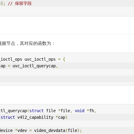
4
];
// 保留字段
视频节点，其对应的函数为：
_ioctl_ops uvc_ioctl_ops 
=
{
cap 
=
 uvc_ioctl_querycap
,
ctl_querycap
(
struct
 file 
*
file
,
void
*
fh
,
struct
 v4l2_capability 
*
cap
)
device 
*
vdev 
=
 video_devdata
(
file
);