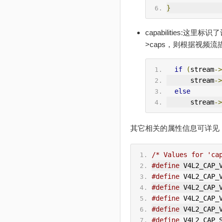
}
capabilities:这里
>caps，则根据视频
if
(
stream
->
      stream
->
else
      stream
->
其它相关的属性信息可详见
/* Values for 'ca
#define
 V4L2_CAP_
#define
 V4L2_CAP_
#define
 V4L2_CAP_
#define
 V4L2_CAP_
#define
 V4L2_CAP_
#define
 V4L2_CAP_