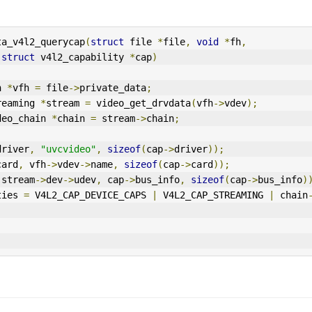
ta_v4l2_querycap
(
struct
 file 
*
file
,
void
*
fh
,
struct
 v4l2_capability 
*
cap
)
h 
*
vfh 
=
 file
->
private_data
;
reaming 
*
stream 
=
 video_get_drvdata
(
vfh
->
vdev
);
deo_chain 
*
chain 
=
 stream
->
chain
;
driver
,
"uvcvideo"
,
sizeof
(
cap
->
driver
));
card
,
 vfh
->
vdev
->
name
,
sizeof
(
cap
->
card
));
(
stream
->
dev
->
udev
,
 cap
->
bus_info
,
sizeof
(
cap
->
bus_info
)
ties 
=
V4L2
_CAP_DEVICE_CAPS 
|
 V4L2_CAP_STREAMING 
|
 chain