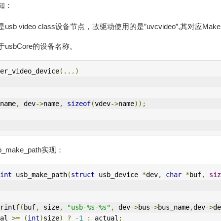
知：
 video class设备节点，故驱动使用的是”uvcvideo”,其对应MakeFi
usbCore的设备名称。
er_video_device
(...)
name
,
 dev
->
name
,
sizeof
(
vdev
->
name
));
b_make_path实现：
int
 usb_make_path
(
struct
 usb_device 
*
dev
,
char
*
buf
,
siz
rintf
(
buf
,
 size
,
"usb-%s-%s"
,
 dev
->
bus
->
bus_name
,
dev
->
de
al 
>=
(
int
)
size
)
?
-
1
:
 actual
;