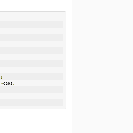
);
->
caps
;