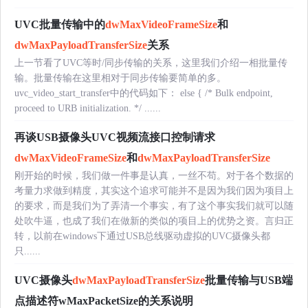
UVC批量传输中的
dwMaxVideoFrameSize
和
dwMaxPayloadTransferSize
关系
上一节看了UVC等时/同步传输的关系，这里我们介绍一相批量传
输。批量传输在这里相对于同步传输要简单的多。
uvc_video_start_transfer中的代码如下： else { /* Bulk endpoint,
proceed to URB initialization. */ ......
再谈USB摄像头UVC视频流接口控制请求
dwMaxVideoFrameSize
和
dwMaxPayloadTransferSize
刚开始的时候，我们做一件事是认真，一丝不苟。对于各个数据的
考量力求做到精度，其实这个追求可能并不是因为我们因为项目上
的要求，而是我们为了弄清一个事实，有了这个事实我们就可以随
处吹牛逼，也成了我们在做新的类似的项目上的优势之资。言归正
转，以前在windows下通过USB总线驱动虚拟的UVC摄像头都
只......
UVC摄像头
dwMaxPayloadTransferSize
批量传输与USB端
点描述符wMaxPacketSize的关系说明