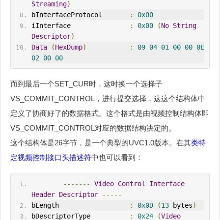
Streaming
)
bInterfaceProtocol       
:
0x00
iInterface               
:
0x00
(
No
String
Descriptor
)
Data
(
HexDump
)
:
09
04
01
00
00
0E
02
00
00
而到最后一个SET_CUR时，这时换一个选择子
VS_COMMIT_CONTROL，进行提交选择，这这个结构体中
定义了协商好了的数据格式。这个格式是由视频控制结构体即
VS_COMMIT_CONTROL对应的数据结构决定的。
这个结构体是26字节，是一个典型的UVC1.0版本。在其
类特
定视频控制接口头描述符
中也可以看到：
-------
Video
Control
Interface
Header
Descriptor
-----
bLength                  
:
0x0D
(
13
 bytes
)
bDescriptorType          
:
0x24
(
Video