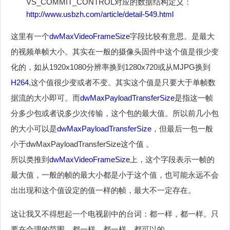
VS_COMMIT_CONTROL对应的数据结构定义：
http://www.usbzh.com/article/detail-549.html
这里有一个
dwMaxVideoFrameSize
字段比较有意思。是最大
的视频单帧大小。其实在一般的摄像头固件中这个值是很少变
化的，如从1920x1080分辨率换到1280x720或从MJPG换到
H264
,这个值很少变或者不变。其实这个值是只要大于单帧数
据流的大小即可。而
dwMaxPayloadTransferSize
是指这一帧
分多少包或者说多少次传输，这个包的最大值。所以前几小包
的大小可以是
dwMaxPayloadTransferSize
，但最后一包一般
小于dwMaxPayloadTransferSize这个值 。
所以类推到
dwMaxVideoFrameSize
上，这个字段表示一帧的
最大值，一般的帧的最大小都是小于这个值，也可能永远不会
出出现和这个值设定的值一样的帧，最大不一定存在。
这让我又不得想起一个电视剧中的台词：都一样，都一样。只
要在合理的范围，都一样，都一样。都可以的….