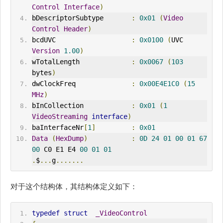
Control
Interface
)
bDescriptorSubtype       
:
0x01
(
Video
Control
Header
)
bcdUVC                   
:
0x0100
(
UVC 
Version
1.00
)
wTotalLength             
:
0x0067
(
103
bytes
)
dwClockFreq              
:
0x00E4E1C0
(
15
MHz
)
bInCollection            
:
0x01
(
1
VideoStreaming
interface
)
baInterfaceNr
[
1
]
:
0x01
Data
(
HexDump
)
:
0D
24
01
00
01
67
00
 C0 E1 E4 
00
01
01
.
$
...
g
.......
对于这个结构体，其结构体定义如下：
typedef
struct
_VideoControl