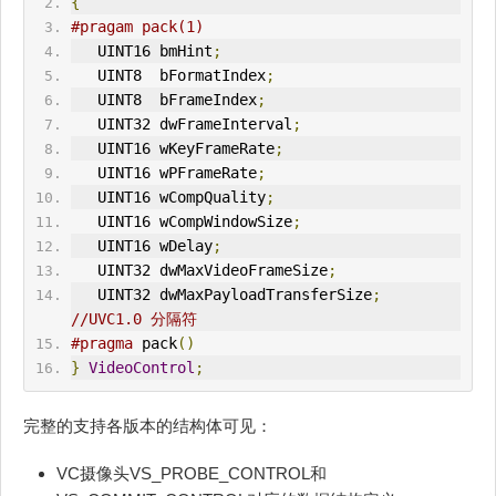
{
#pragam pack(1)
   UINT16 bmHint
;
   UINT8  bFormatIndex
;
   UINT8  bFrameIndex
;
   UINT32 dwFrameInterval
;
   UINT16 wKeyFrameRate
;
   UINT16 wPFrameRate
;
   UINT16 wCompQuality
;
   UINT16 wCompWindowSize
;
   UINT16 wDelay
;
   UINT32 
dwMaxVideoFrameSize
;
   UINT32 
dwMaxPayloadTransferSize
;
//UVC1.0 分隔符
#pragma
 pack
()
}
VideoControl
;
完整的支持各版本的结构体可见：
VC摄像头VS_PROBE_CONTROL和