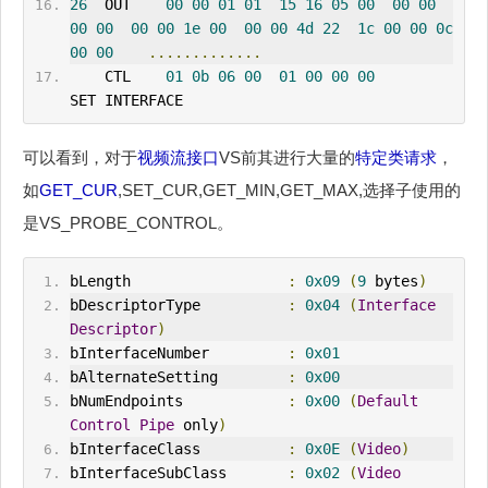
26
OUT
00
00
01
01
15
16
05
00
00
00
00
00
00
00
1e
00
00
00
4d
22
1c
00
00
0c
00
00
.............
    CTL    
01
0b
06
00
01
00
00
00
SET INTERFACE
可以看到，对于
视频流接口
VS前其进行大量的
特定类请求
，
如
GET_CUR
,SET_CUR,GET_MIN,GET_MAX,选择子使用的
是VS_PROBE_CONTROL。
bLength                  
:
0x09
(
9
 bytes
)
bDescriptorType          
:
0x04
(
Interface
Descriptor
)
bInterfaceNumber         
:
0x01
bAlternateSetting        
:
0x00
bNumEndpoints            
:
0x00
(
Default
Control
Pipe
 only
)
bInterfaceClass          
:
0x0E
(
Video
)
bInterfaceSubClass       
:
0x02
(
Video